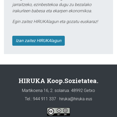
jarraitzeko, ezinbestekoa dugu zu bezalako
irakurleen babesa eta ekarpen ekonomikoa.
Egin zaitez HIRUKAlagun eta gozatu euskaraz!
Izan zaitez HIRUKAlagun
HIRUKA Koop.Sozietatea.
Martikoena 16, 2. solairua. 48992 Getxo
Tel.: 944 911 337 · hiruka@hiruka.eus