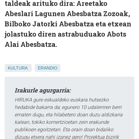
taldeak arituko dira: Areetako
Abeslari Lagunen Abesbatza Zozoak,
Bilboko Jatorki Abesbatza eta etxean
jolastuko diren astrabuduako Abots
Alai Abesbatza.
KULTURA
ERANDIO
Irakurle agurgarria:
HIRUKA gure eskualdeko euskara hutsezko
hedabide bakarra da; egunero 10 udalerriren berri
ematen dugu, eta hilabetero doan duzu aldizkaria
kalean, tokiko komertzioetan zein erakunde
publikoen egoitzetan. Eta orain doan bidaliko
dizugu etxera nahi izanez gero! Proiektua bizirik