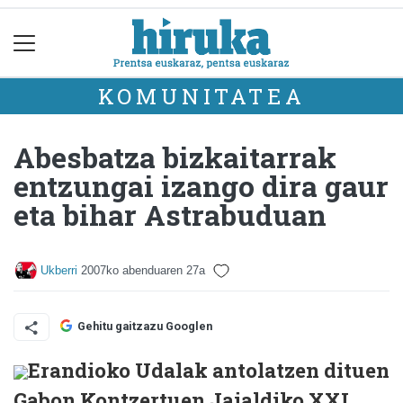
KOMUNITATEA
Abesbatza bizkaitarrak
entzungai izango dira gaur
eta bihar Astrabuduan
Ukberri
2007ko abenduaren 27a
Gehitu gaitzazu Googlen
Erandioko Udalak antolatzen dituen
Gabon Kontzertuen Jaialdiko XXI.