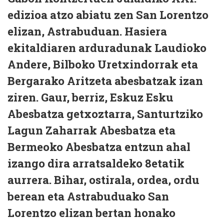
edizioa atzo abiatu zen San Lorentzo
elizan, Astrabuduan. Hasiera
ekitaldiaren arduradunak Laudioko
Andere, Bilboko Uretxindorrak eta
Bergarako Aritzeta abesbatzak izan
ziren. Gaur, berriz, Eskuz Esku
Abesbatza getxoztarra, Santurtziko
Lagun Zaharrak Abesbatza eta
Bermeoko Abesbatza entzun ahal
izango dira arratsaldeko 8etatik
aurrera. Bihar, ostirala, ordea, ordu
berean eta Astrabuduako San
Lorentzo elizan bertan honako