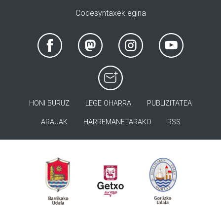
Codesyntaxek egina
HONI BURUZ
LEGE OHARRA
PUBLIZITATEA
ARAUAK
HARREMANETARAKO
RSS