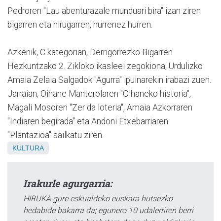
Pedroren "Lau abenturazale munduari bira" izan ziren
bigarren eta hirugarren, hurrenez hurren.
Azkenik, C kategorian, Derrigorrezko Bigarren
Hezkuntzako 2. Zikloko ikasleei zegokiona, Urdulizko
Amaia Zelaia Salgadok "Agurra" ipuinarekin irabazi zuen.
Jarraian, Oihane Manterolaren "Oihaneko historia",
Magali Mosoren "Zer da loteria", Amaia Azkorraren
"Indiaren begirada" eta Andoni Etxebarriaren
"Plantazioa" sailkatu ziren.
KULTURA
Irakurle agurgarria:
HIRUKA gure eskualdeko euskara hutsezko
hedabide bakarra da; egunero 10 udalerriren berri