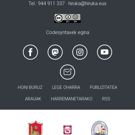
Tel.: 944 911 337 · hiruka@hiruka.eus
Codesyntaxek egina
HONI BURUZ
LEGE OHARRA
PUBLIZITATEA
ARAUAK
HARREMANETARAKO
RSS