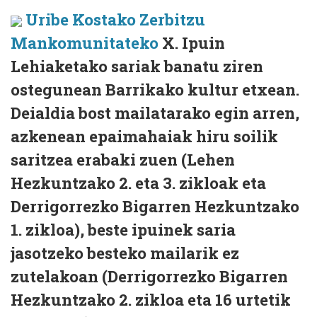
Uribe Kostako Zerbitzu
Mankomunitateko
X. Ipuin
Lehiaketako sariak banatu ziren
ostegunean Barrikako kultur etxean.
Deialdia bost mailatarako egin arren,
azkenean epaimahaiak hiru soilik
saritzea erabaki zuen (Lehen
Hezkuntzako 2. eta 3. zikloak eta
Derrigorrezko Bigarren Hezkuntzako
1. zikloa), beste ipuinek saria
jasotzeko besteko mailarik ez
zutelakoan (Derrigorrezko Bigarren
Hezkuntzako 2. zikloa eta 16 urtetik