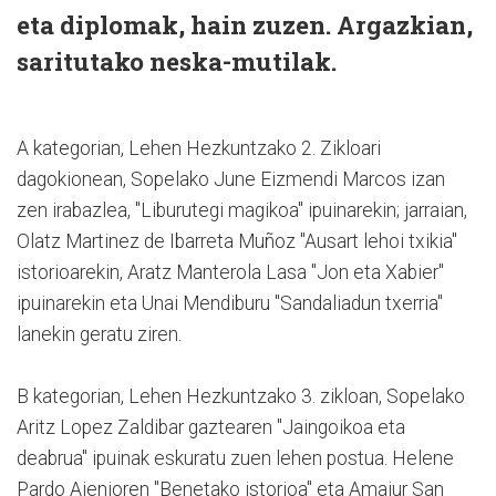
eta diplomak, hain zuzen. Argazkian,
saritutako neska-mutilak.
A kategorian, Lehen Hezkuntzako 2. Zikloari
dagokionean, Sopelako June Eizmendi Marcos izan
zen irabazlea, "Liburutegi magikoa" ipuinarekin; jarraian,
Olatz Martinez de Ibarreta Muñoz "Ausart lehoi txikia"
istorioarekin, Aratz Manterola Lasa "Jon eta Xabier"
ipuinarekin eta Unai Mendiburu "Sandaliadun txerria"
lanekin geratu ziren.
B kategorian, Lehen Hezkuntzako 3. zikloan, Sopelako
Aritz Lopez Zaldibar gaztearen "Jaingoikoa eta
deabrua" ipuinak eskuratu zuen lehen postua. Helene
Pardo Ajenjoren "Benetako istorioa" eta Amaiur San