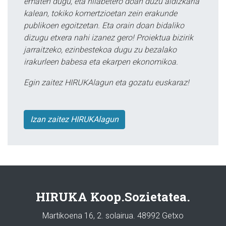
ematen dugu, eta hilabetero doan duzu aldizkaria
kalean, tokiko komertzioetan zein erakunde
publikoen egoitzetan. Eta orain doan bidaliko
dizugu etxera nahi izanez gero! Proiektua bizirik
jarraitzeko, ezinbestekoa dugu zu bezalako
irakurleen babesa eta ekarpen ekonomikoa.
Egin zaitez HIRUKAlagun eta gozatu euskaraz!
Izan zaitez HIRUKAlagun
HIRUKA Koop.Sozietatea.
Martikoena 16, 2. solairua. 48992 Getxo