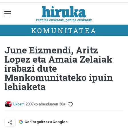
KOMUNITATEA
June Eizmendi, Aritz
Lopez eta Amaia Zelaiak
irabazi dute
Mankomunitateko ipuin
lehiaketa
Ukberri
2007ko abenduaren 30a
Gehitu gaitzazu Googlen