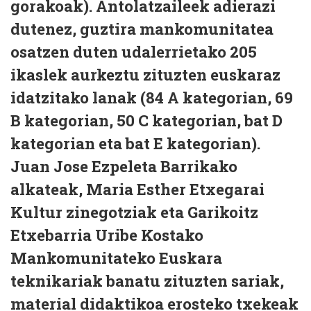
gorakoak). Antolatzaileek adierazi
dutenez, guztira mankomunitatea
osatzen duten udalerrietako 205
ikaslek aurkeztu zituzten euskaraz
idatzitako lanak (84 A kategorian, 69
B kategorian, 50 C kategorian, bat D
kategorian eta bat E kategorian).
Juan Jose Ezpeleta Barrikako
alkateak, Maria Esther Etxegarai
Kultur zinegotziak eta Garikoitz
Etxebarria Uribe Kostako
Mankomunitateko Euskara
teknikariak banatu zituzten sariak,
material didaktikoa erosteko txekeak