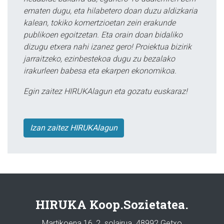
ematen dugu, eta hilabetero doan duzu aldizkaria
kalean, tokiko komertzioetan zein erakunde
publikoen egoitzetan. Eta orain doan bidaliko
dizugu etxera nahi izanez gero! Proiektua bizirik
jarraitzeko, ezinbestekoa dugu zu bezalako
irakurleen babesa eta ekarpen ekonomikoa.
Egin zaitez HIRUKAlagun eta gozatu euskaraz!
Izan zaitez HIRUKAlagun
HIRUKA Koop.Sozietatea.
Martikoena 16, 2. solairua. 48992 Getxo