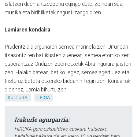
islatzen duen antzezpena egingo dute; zeinean sua,
musika eta biribilketak nagusi izango diren.
Lamiaren kondaira
Prudentzia alargunaren semea marinela zen. Urrunean
itsasontziren bat ikusten zuenean, semea etorriko zen
esperantzaz Ondizen zuen etxetik Abra ingurura jaisten
zen. Halako batean, betiko legez, semea agertu ez eta
tristuraz beteta etxerako bidean hil egin zen. Kondairak
dioenez, Lamia bihurtu zen.
KULTURA
LEIOA
Irakurle agurgarria:
HIRUKA gure eskualdeko euskara hutsezko
hedabide bakarra da; egunero 10 udalerriren berri