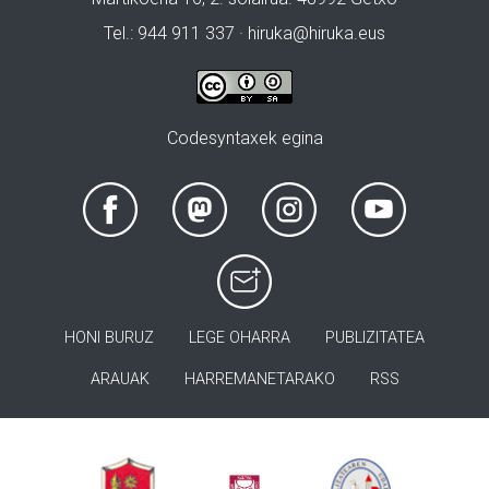
Tel.: 944 911 337 · hiruka@hiruka.eus
Codesyntaxek egina
HONI BURUZ
LEGE OHARRA
PUBLIZITATEA
ARAUAK
HARREMANETARAKO
RSS