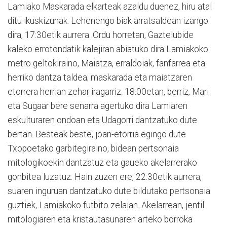
Lamiako Maskarada elkarteak azaldu duenez, hiru atal
ditu ikuskizunak. Lehenengo biak arratsaldean izango
dira, 17:30etik aurrera. Ordu horretan, Gaztelubide
kaleko errotondatik kalejiran abiatuko dira Lamiakoko
metro geltokiraino, Maiatza, erraldoiak, fanfarrea eta
herriko dantza taldea; maskarada eta maiatzaren
etorrera herrian zehar iragarriz. 18:00etan, berriz, Mari
eta Sugaar bere senarra agertuko dira Lamiaren
eskulturaren ondoan eta Udagorri dantzatuko dute
bertan. Besteak beste, joan-etorria egingo dute
Txopoetako garbitegiraino, bidean pertsonaia
mitologikoekin dantzatuz eta gaueko akelarrerako
gonbitea luzatuz. Hain zuzen ere, 22:30etik aurrera,
suaren inguruan dantzatuko dute bildutako pertsonaia
guztiek, Lamiakoko futbito zelaian. Akelarrean, jentil
mitologiaren eta kristautasunaren arteko borroka