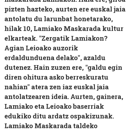
pizten hazteko, aurten ere euskal jaia
antolatu du larunbat honetarako,
hilak 10, Lamiako Maskarada kultur
elkarteak. "Zergatik Lamiakon?
Agian Leioako auzorik
erdaldunduena delako", azaldu
dutenez. Hain zuzen ere, "galdu egin
diren ohitura asko berreskuratu
nahian" atera zen iaz euskal jaia
antolatzearen ideia. Aurten, gainera,
Lamiako eta Leioako baserriak
edukiko ditu ardatz ospakizunak.
Lamiako Maskarada taldeko