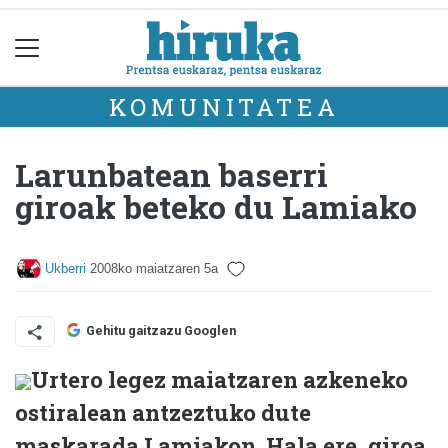
KOMUNITATEA
Larunbatean baserri
giroak beteko du Lamiako
Ukberri
2008ko maiatzaren 5a
Gehitu gaitzazu Googlen
Urtero legez maiatzaren azkeneko
ostiralean antzeztuko dute
maskarada Lamiakon. Hala ere, giroa