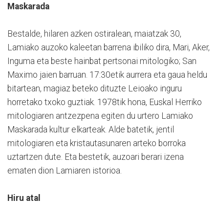
Maskarada
Bestalde, hilaren azken ostiralean, maiatzak 30,
Lamiako auzoko kaleetan barrena ibiliko dira, Mari, Aker,
Inguma eta beste hainbat pertsonai mitologiko; San
Maximo jaien barruan. 17:30etik aurrera eta gaua heldu
bitartean, magiaz beteko dituzte Leioako inguru
horretako txoko guztiak. 1978tik hona, Euskal Herriko
mitologiaren antzezpena egiten du urtero Lamiako
Maskarada kultur elkarteak. Alde batetik, jentil
mitologiaren eta kristautasunaren arteko borroka
uztartzen dute. Eta bestetik, auzoari berari izena
ematen dion Lamiaren istorioa.
Hiru atal