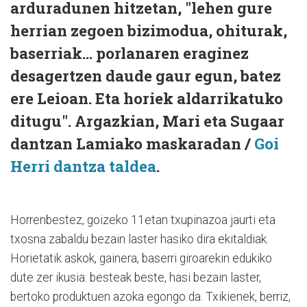
arduradunen hitzetan, "lehen gure
herrian zegoen bizimodua, ohiturak,
baserriak... porlanaren eraginez
desagertzen daude gaur egun, batez
ere Leioan. Eta horiek aldarrikatuko
ditugu". Argazkian, Mari eta Sugaar
dantzan Lamiako maskaradan /
Goi
Herri dantza taldea
.
Horrenbestez, goizeko 11etan txupinazoa jaurti eta
txosna zabaldu bezain laster hasiko dira ekitaldiak.
Horietatik askok, gainera, baserri giroarekin edukiko
dute zer ikusia: besteak beste, hasi bezain laster,
bertoko produktuen azoka egongo da. Txikienek, berriz,