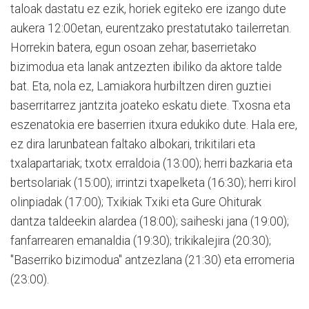
taloak dastatu ez ezik, horiek egiteko ere izango dute
aukera 12:00etan, eurentzako prestatutako tailerretan.
Horrekin batera, egun osoan zehar, baserrietako
bizimodua eta lanak antzezten ibiliko da aktore talde
bat. Eta, nola ez, Lamiakora hurbiltzen diren guztiei
baserritarrez jantzita joateko eskatu diete. Txosna eta
eszenatokia ere baserrien itxura edukiko dute. Hala ere,
ez dira larunbatean faltako albokari, trikitilari eta
txalapartariak; txotx erraldoia (13:00); herri bazkaria eta
bertsolariak (15:00); irrintzi txapelketa (16:30); herri kirol
olinpiadak (17:00); Txikiak Txiki eta Gure Ohiturak
dantza taldeekin alardea (18:00); saiheski jana (19:00);
fanfarrearen emanaldia (19:30); trikikalejira (20:30);
"Baserriko bizimodua" antzezlana (21:30) eta erromeria
(23:00).