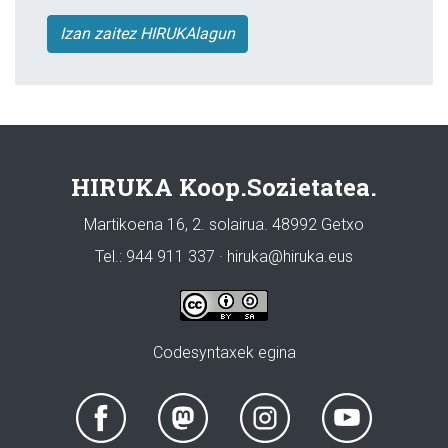
Izan zaitez HIRUKAlagun
HIRUKA Koop.Sozietatea.
Martikoena 16, 2. solairua. 48992 Getxo
Tel.: 944 911 337 · hiruka@hiruka.eus
Codesyntaxek egina