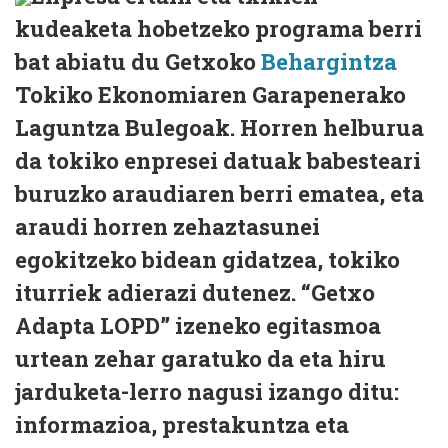
kudeaketa hobetzeko programa berri
bat abiatu du Getxoko
Behargintza
Tokiko Ekonomiaren Garapenerako
Laguntza Bulegoak. Horren helburua
da tokiko enpresei datuak babesteari
buruzko araudiaren berri ematea, eta
araudi horren zehaztasunei
egokitzeko bidean gidatzea, tokiko
iturriek adierazi dutenez. “Getxo
Adapta LOPD” izeneko egitasmoa
urtean zehar garatuko da eta hiru
jarduketa-lerro nagusi izango ditu:
informazioa, prestakuntza eta