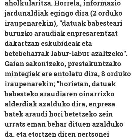
aholkularitza. Horrela, informazio
jardunaldiak egingo dira (2 orduko
iraupenarekin), "datuak babesteari
buruzko araudiak enpresarentzat
dakartzan eskubideak eta
betebeharrak labur-labur azaltzeko".
Gaian sakontzeko, prestakuntzako
mintegiak ere antolatu dira, 8 orduko
iraupenarekin; "horietan, datuak
babesteko araudiaren oinarrizko
alderdiak azalduko dira, enpresa
batek araudi hori betetzeko zein
urrats eman behar dituen azalduko
da, eta etortzen diren pertsonei