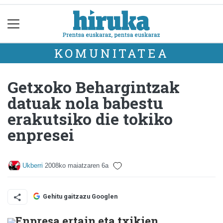
KOMUNITATEA
Getxoko Behargintzak
datuak nola babestu
erakutsiko die tokiko
enpresei
Ukberri
2008ko maiatzaren 6a
Gehitu gaitzazu Googlen
Enpresa ertain eta txikien