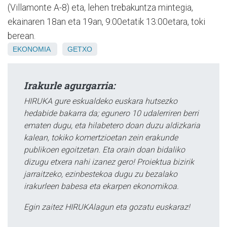
(Villamonte A-8) eta, lehen trebakuntza mintegia,
ekainaren 18an eta 19an, 9:00etatik 13:00etara, toki
berean.
EKONOMIA
GETXO
Irakurle agurgarria:
HIRUKA gure eskualdeko euskara hutsezko
hedabide bakarra da; egunero 10 udalerriren berri
ematen dugu, eta hilabetero doan duzu aldizkaria
kalean, tokiko komertzioetan zein erakunde
publikoen egoitzetan. Eta orain doan bidaliko
dizugu etxera nahi izanez gero! Proiektua bizirik
jarraitzeko, ezinbestekoa dugu zu bezalako
irakurleen babesa eta ekarpen ekonomikoa.
Egin zaitez HIRUKAlagun eta gozatu euskaraz!