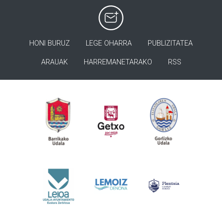
HONI BURUZ
LEGE OHARRA
PUBLIZITATEA
ARAUAK
HARREMANETARAKO
RSS