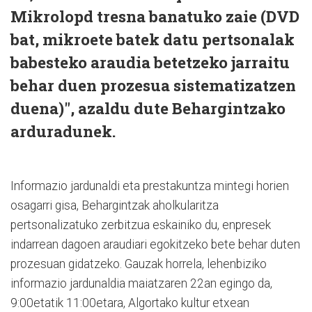
Mikrolopd tresna banatuko zaie (DVD
bat, mikroete batek datu pertsonalak
babesteko araudia betetzeko jarraitu
behar duen prozesua sistematizatzen
duena)", azaldu dute Behargintzako
arduradunek.
Informazio jardunaldi eta prestakuntza mintegi horien
osagarri gisa, Behargintzak aholkularitza
pertsonalizatuko zerbitzua eskainiko du, enpresek
indarrean dagoen araudiari egokitzeko bete behar duten
prozesuan gidatzeko. Gauzak horrela, lehenbiziko
informazio jardunaldia maiatzaren 22an egingo da,
9:00etatik 11:00etara, Algortako kultur etxean