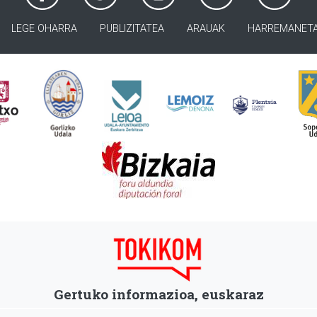
LEGE OHARRA
PUBLIZITATEA
ARAUAK
HARREMANET
Gertuko informazioa, euskaraz