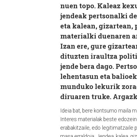
nuen topo. Kaleaz kexu
jendeak pertsonalki de
eta kalean, gizartean,
materialki duenaren ar
Izan ere, gure gizartea
dituzten iraultza polit
jende bera dago. Pertso
lehentasun eta balioek
munduko lekurik zorag
diruaren truke. Argazk
Ideia bat, bere kontsumo maila m
Interes materialak beste edozeine
erabakitzaile, edo legitimatzaile 
masa erraldoia. Jendea, kalea, giz