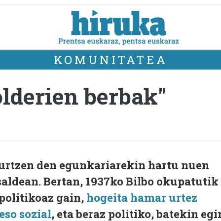
KOMUNITATEA
olderien berbak"
kurtzen den egunkariarekin hartu nuen
saldean. Bertan, 1937ko Bilbo okupatutik
politikoaz gain,
hogeita hamar urtez
eso sozial
, eta beraz politiko, batekin egi