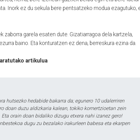
ta. Inork ez du sekula bere pentsatzeko modua ezagutuko, 
ek zaborra garela esaten dute. Gizatiarragoa dela kartzela,
ezurra baino. Eta konturatzen ez dena, berreskura ezina da.
taratutako artikulua
a hutsezko hedabide bakarra da; egunero 10 udalerriren
ero doan duzu aldizkaria kalean, tokiko komertzioetan zein
 Eta orain doan bidaliko dizugu etxera nahi izanez gero!
ezinbestekoa dugu zu bezalako irakurleen babesa eta ekarpen