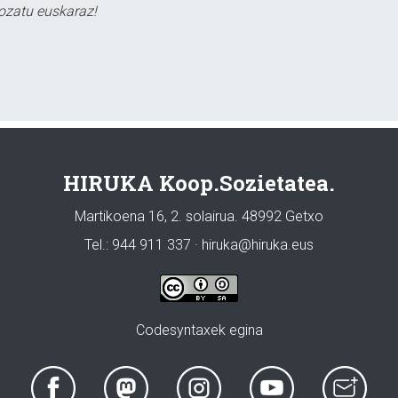
ozatu euskaraz!
HIRUKA Koop.Sozietatea.
Martikoena 16, 2. solairua. 48992 Getxo
Tel.: 944 911 337 · hiruka@hiruka.eus
Codesyntaxek egina