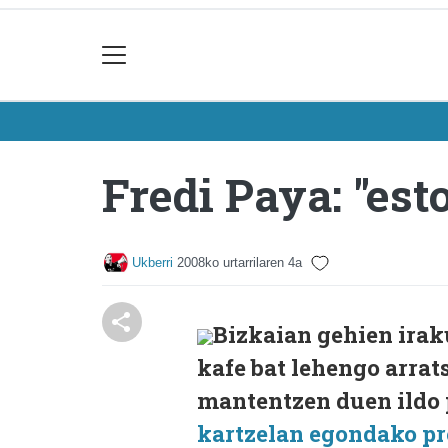
Fredi Paya: "est
Ukberri
2008ko urtarrilaren 4a
Bizkaian gehien ira
kafe bat lehengo arrat
mantentzen duen ildo 
kartzelan egondako pr