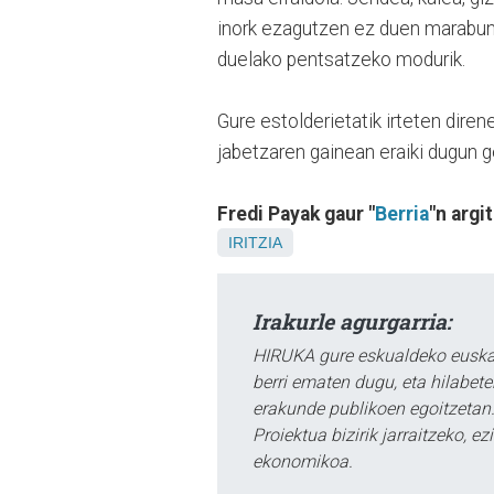
inork ezagutzen ez duen marabun
duelako pentsatzeko modurik.
Gure estolderietatik irteten diren
jabetzaren gainean eraiki dugun g
Fredi Payak gaur "
Berria
"n argi
IRITZIA
Irakurle agurgarria:
HIRUKA gure eskualdeko euskar
berri ematen dugu, eta hilabet
erakunde publikoen egoitzetan.
Proiektua bizirik jarraitzeko, 
ekonomikoa.