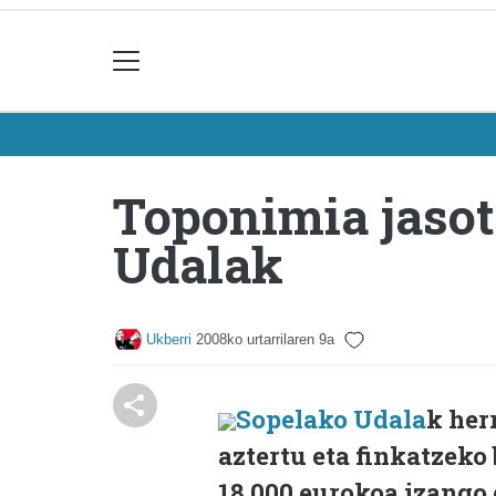
Toponimia jasot
Udalak
Ukberri
2008ko urtarrilaren 9a
Sopelako Udala
k her
aztertu eta finkatzeko
18.000 eurokoa izango 