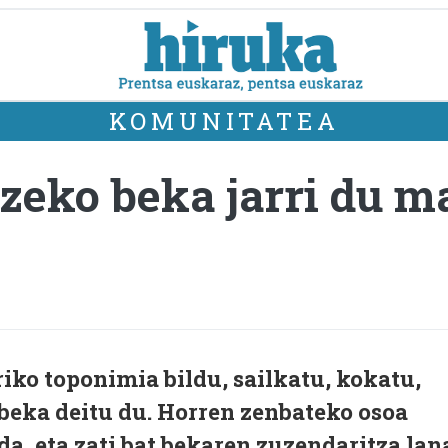
KOMUNITATEA
zeko beka jarri du 
riko toponimia bildu, sailkatu, kokatu,
 beka deitu du. Horren zenbateko osoa
da, eta zati bat bekaren zuzendaritza lan