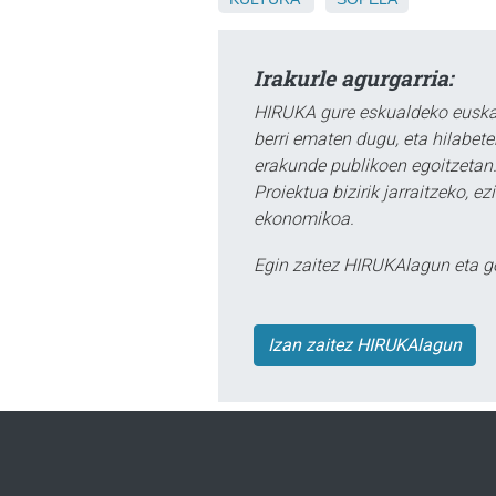
Irakurle agurgarria:
HIRUKA gure eskualdeko euskar
berri ematen dugu, eta hilabet
erakunde publikoen egoitzetan.
Proiektua bizirik jarraitzeko, 
ekonomikoa.
Egin zaitez HIRUKAlagun eta g
Izan zaitez HIRUKAlagun