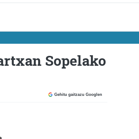
martxan Sopelako
Gehitu gaitzazu Googlen
a