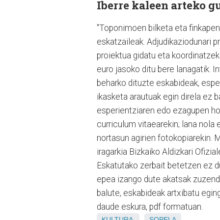
Iberre kaleen arteko 
"Toponimoen bilketa eta finkapen
eskatzaileak. Adjudikaziodunari p
proiektua gidatu eta koordinatzek
euro jasoko ditu bere lanagatik. 
beharko dituzte eskabideak, espe
ikasketa arautuak egin direla ez b
esperientziaren edo ezagupen hori
curriculum vitaearekin; lana nola
nortasun agirien fotokopiarekin.
iragarkia Bizkaiko Aldizkari Ofiz
Eskatutako zerbait betetzen ez d
epea izango dute akatsak zuzendu
balute, eskabideak artxibatu eging
daude eskura, pdf formatuan.
KULTURA
SOPELA