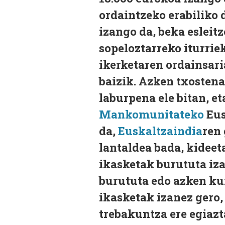
ordaintzeko erabiliko 
izango da, beka esleit
sopeloztarreko iturrie
ikerketaren ordainsari
baizik. Azken txosten
laburpena ele bitan, e
Mankomunitateko
Eus
da,
Euskaltzaindia
ren 
lantaldea bada, kideet
ikasketak burututa iza
burututa edo azken ku
ikasketak izanez gero,
trebakuntza ere egiazt