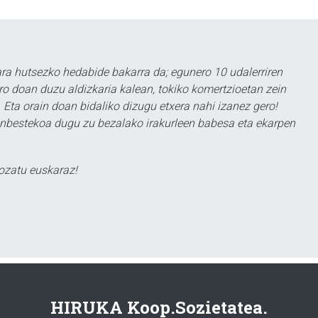
a hutsezko hedabide bakarra da; egunero 10 udalerriren
ero doan duzu aldizkaria kalean, tokiko komertzioetan zein
 Eta orain doan bidaliko dizugu etxera nahi izanez gero!
ezinbestekoa dugu zu bezalako irakurleen babesa eta ekarpen
ozatu euskaraz!
HIRUKA Koop.Sozietatea.