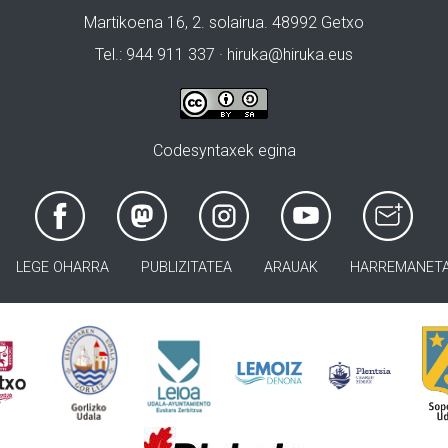
Martikoena 16, 2. solairua. 48992 Getxo
Tel.: 944 911 337 · hiruka@hiruka.eus
Codesyntaxek egina
LEGE OHARRA
PUBLIZITATEA
ARAUAK
HARREMANET