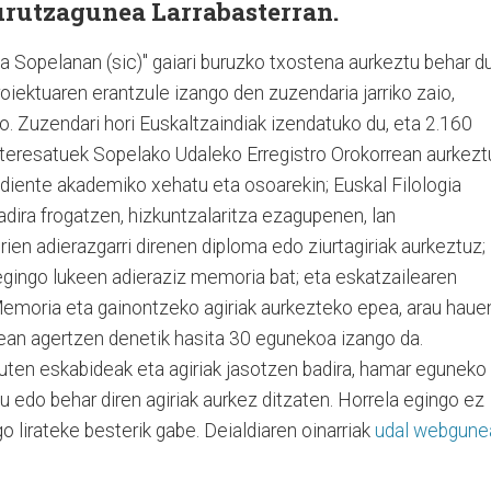
gurutzagunea Larrabasterran.
a Sopelanan (sic)" gaiari buruzko txostena aurkeztu behar d
roiektuaren erantzule izango den zuzendaria jarriko zaio,
o. Zuzendari hori Euskaltzaindiak izendatuko du, eta 2.160
Interesatuek Sopelako Udaleko Erregistro Orokorrean aurkezt
diente akademiko xehatu eta osoarekin; Euskal Filologia
adira frogatzen, hizkuntzalaritza ezagupenen, lan
en adierazgarri direnen diploma edo ziurtagiriak aurkeztuz;
 egingo lukeen adieraziz memoria bat; eta eskatzailearen
 Memoria eta gainontzeko agiriak aurkezteko epea, arau haue
ialean agertzen denetik hasita 30 egunekoa izango da.
uten eskabideak eta agiriak jasotzen badira, hamar eguneko
 edo behar diren agiriak aurkez ditzaten. Horrela egingo ez
o lirateke besterik gabe. Deialdiaren oinarriak
udal webgune