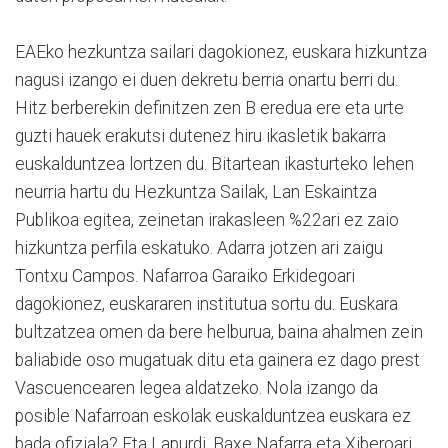
EAEko hezkuntza sailari dagokionez, euskara hizkuntza
nagusi izango ei duen dekretu berria onartu berri du.
Hitz berberekin definitzen zen B eredua ere eta urte
guzti hauek erakutsi dutenez hiru ikasletik bakarra
euskalduntzea lortzen du. Bitartean ikasturteko lehen
neurria hartu du Hezkuntza Sailak, Lan Eskaintza
Publikoa egitea, zeinetan irakasleen %22ari ez zaio
hizkuntza perfila eskatuko. Adarra jotzen ari zaigu
Tontxu Campos. Nafarroa Garaiko Erkidegoari
dagokionez, euskararen institutua sortu du. Euskara
bultzatzea omen da bere helburua, baina ahalmen zein
baliabide oso mugatuak ditu eta gainera ez dago prest
Vascuencearen legea aldatzeko. Nola izango da
posible Nafarroan eskolak euskalduntzea euskara ez
bada ofiziala? Eta Lapurdi, Baxe Nafarra eta Xiberoari