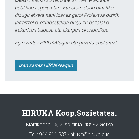
kalean, tokiko komertzioetan zein erakunde
publikoen egoitzetan. Eta orain doan bidaliko
dizugu etxera nahi izanez gero! Proiektua bizirik
jarraitzeko, ezinbestekoa dugu zu bezalako
irakurleen babesa eta ekarpen ekonomikoa.
Egin zaitez HIRUKAlagun eta gozatu euskaraz!
Izan zaitez HIRUKAlagun
HIRUKA Koop.Sozietatea.
Martikoena 16, 2. solairua. 48992 Getxo
Tel.: 944 911 337 · hiruka@hiruka.eus