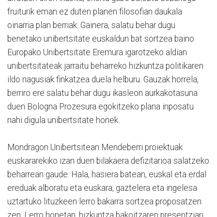
fruiturik eman ez duten planen filosofian daukala
oinarria plan berriak. Gainera, salatu behar dugu
benetako unibertsitate euskaldun bat sortzea baino
Europako Unibertsitate Eremura igarotzeko aldian
unibertsitateak jarraitu beharreko hizkuntza politikaren
ildo nagusiak finkatzea duela helburu. Gauzak horrela,
berriro ere salatu behar dugu ikasleon aurkakotasuna
duen Bologna Prozesura egokitzeko plana inposatu
nahi digula unibertsitate honek.
Mondragon Unibertsitean Mendeberri proiektuak
euskararekiko izan duen bilakaera defizitarioa salatzeko
beharrean gaude. Hala, hasiera batean, euskal eta erdal
ereduak alboratu eta euskara, gaztelera eta ingelesa
uztartuko lituzkeen lerro bakarra sortzea proposatzen
zen. Lerro honetan, hizkuntza bakoitzaren presentziari