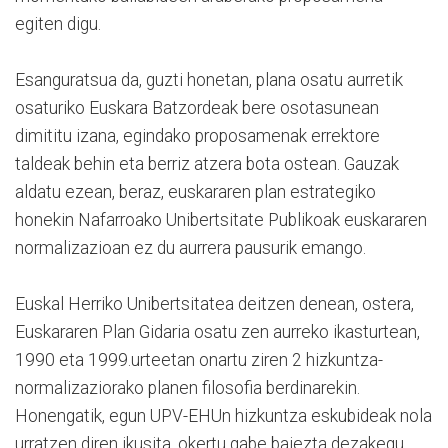
egiten digu.
Esanguratsua da, guzti honetan, plana osatu aurretik
osaturiko Euskara Batzordeak bere osotasunean
dimititu izana, egindako proposamenak errektore
taldeak behin eta berriz atzera bota ostean. Gauzak
aldatu ezean, beraz, euskararen plan estrategiko
honekin Nafarroako Unibertsitate Publikoak euskararen
normalizazioan ez du aurrera pausurik emango.
Euskal Herriko Unibertsitatea deitzen denean, ostera,
Euskararen Plan Gidaria osatu zen aurreko ikasturtean,
1990 eta 1999.urteetan onartu ziren 2 hizkuntza-
normalizaziorako planen filosofia berdinarekin.
Honengatik, egun UPV-EHUn hizkuntza eskubideak nola
urratzen diren ikusita, okertu gabe baiezta dezakegu