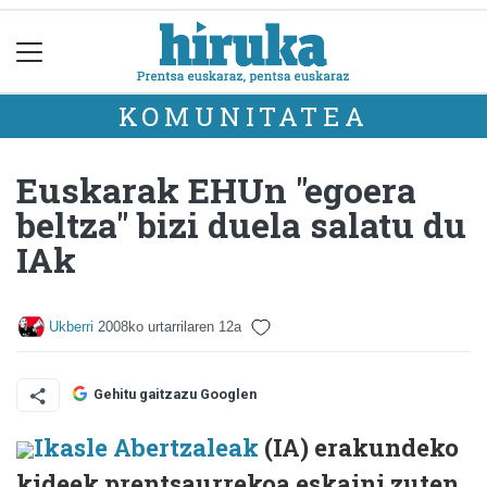
KOMUNITATEA
Euskarak EHUn "egoera
beltza" bizi duela salatu du
IAk
Ukberri
2008ko urtarrilaren 12a
Gehitu gaitzazu Googlen
Ikasle Abertzaleak
(IA) erakundeko
kideek prentsaurrekoa eskaini zuten