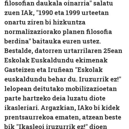
filosofian daukala oinarria" salatu
zuen IAk, "1990 eta 1999 urteetan
onartu ziren bi hizkuntza
normalizaziorako planen filosofia
berdina" baitauka euren ustez.
Bestalde, datorren urtarrilaren 25ean
Eskolak Euskaldundu ekimenak
Gasteizen eta Iruñean "Eskolak
euskaldundu behar du. Iruzurrik ez!"
lelopean deitutako mobilizazioetan
parte hartzeko deia luzatu diote
ikasleriari. Argazkian, IAko bi kidek
prentsaurrekoa ematen, atzean beste
bik "Ikasleoi iruzurrik ez!" dioen