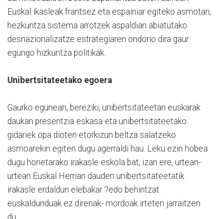
Euskal ikasleak frantsez eta espainiar egiteko asmotan,
hezkuntza sistema arrotzek aspaldian abiatutako
desnazionalizatze estrategiaren ondorio dira gaur
egungo hizkuntza politikak.
Unibertsitateetako egoera
Gaurko egunean, bereziki, unibertsitateetan euskarak
daukan presentzia eskasa eta unibertsitateetako
gidariek opa dioten etorkizun beltza salatzeko
asmoarekin egiten dugu agerraldi hau. Leku ezin hobea
dugu honetarako irakasle eskola bat, izan ere, urtean-
urtean Euskal Herrian dauden unibertsitateetatik
irakasle erdaldun elebakar ?edo behintzat
euskaldunduak ez direnak- mordoak irteten jarraitzen
du.