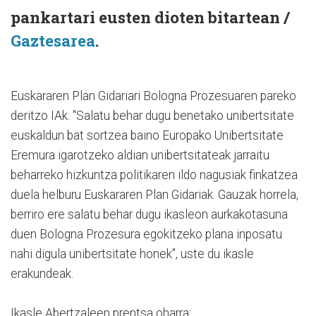
pankartari eusten dioten bitartean /
Gaztesarea
.
Euskararen Plan Gidariari Bologna Prozesuaren pareko
deritzo IAk. "Salatu behar dugu benetako unibertsitate
euskaldun bat sortzea baino Europako Unibertsitate
Eremura igarotzeko aldian unibertsitateak jarraitu
beharreko hizkuntza politikaren ildo nagusiak finkatzea
duela helburu Euskararen Plan Gidariak. Gauzak horrela,
berriro ere salatu behar dugu ikasleon aurkakotasuna
duen Bologna Prozesura egokitzeko plana inposatu
nahi digula unibertsitate honek", uste du ikasle
erakundeak.
Ikasle Abertzaleen prentsa oharra: