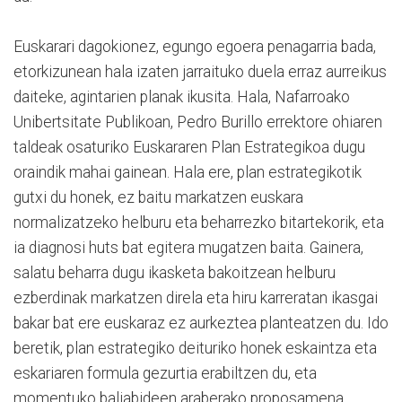
Euskarari dagokionez, egungo egoera penagarria bada,
etorkizunean hala izaten jarraituko duela erraz aurreikus
daiteke, agintarien planak ikusita. Hala, Nafarroako
Unibertsitate Publikoan, Pedro Burillo errektore ohiaren
taldeak osaturiko Euskararen Plan Estrategikoa dugu
oraindik mahai gainean. Hala ere, plan estrategikotik
gutxi du honek, ez baitu markatzen euskara
normalizatzeko helburu eta beharrezko bitartekorik, eta
ia diagnosi huts bat egitera mugatzen baita. Gainera,
salatu beharra dugu ikasketa bakoitzean helburu
ezberdinak markatzen direla eta hiru karreratan ikasgai
bakar bat ere euskaraz ez aurkeztea planteatzen du. Ido
beretik, plan estrategiko deituriko honek eskaintza eta
eskariaren formula gezurtia erabiltzen du, eta
momentuko baliabideen araberako proposamena