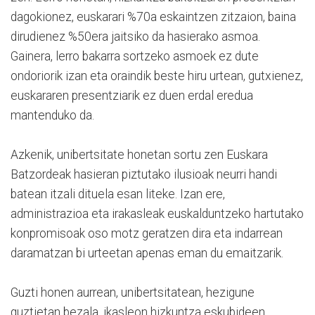
dagokionez, euskarari %70a eskaintzen zitzaion, baina
dirudienez %50era jaitsiko da hasierako asmoa.
Gainera, lerro bakarra sortzeko asmoek ez dute
ondoriorik izan eta oraindik beste hiru urtean, gutxienez,
euskararen presentziarik ez duen erdal eredua
mantenduko da.
Azkenik, unibertsitate honetan sortu zen Euskara
Batzordeak hasieran piztutako ilusioak neurri handi
batean itzali dituela esan liteke. Izan ere,
administrazioa eta irakasleak euskalduntzeko hartutako
konpromisoak oso motz geratzen dira eta indarrean
daramatzan bi urteetan apenas eman du emaitzarik.
Guzti honen aurrean, unibertsitatean, hezigune
guztietan bezala, ikasleon hizkuntza eskubideen