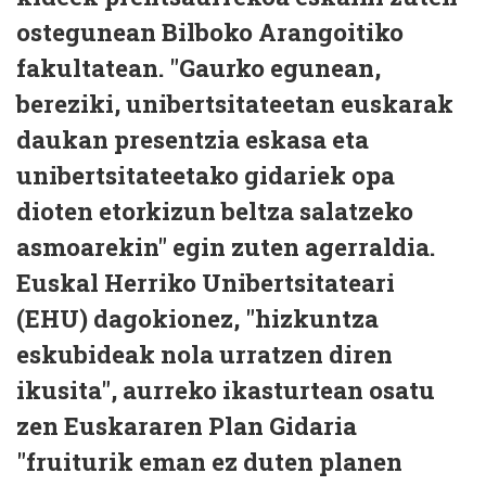
ostegunean Bilboko Arangoitiko
fakultatean. "Gaurko egunean,
bereziki, unibertsitateetan euskarak
daukan presentzia eskasa eta
unibertsitateetako gidariek opa
dioten etorkizun beltza salatzeko
asmoarekin" egin zuten agerraldia.
Euskal Herriko Unibertsitateari
(EHU) dagokionez, "hizkuntza
eskubideak nola urratzen diren
ikusita", aurreko ikasturtean osatu
zen Euskararen Plan Gidaria
"fruiturik eman ez duten planen