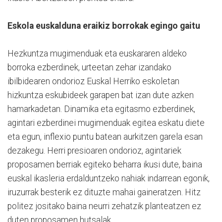
Eskola euskalduna eraikiz borrokak egingo gaitu
Hezkuntza mugimenduak eta euskararen aldeko
borroka ezberdinek, urteetan zehar izandako
ibilbidearen ondorioz Euskal Herriko eskoletan
hizkuntza eskubideek garapen bat izan dute azken
hamarkadetan. Dinamika eta egitasmo ezberdinek,
agintari ezberdinei mugimenduak egitea eskatu diete
eta egun, inflexio puntu batean aurkitzen garela esan
dezakegu. Herri presioaren ondorioz, agintariek
proposamen berriak egiteko beharra ikusi dute, baina
euskal ikasleria erdalduntzeko nahiak indarrean egonik,
iruzurrak besterik ez dituzte mahai gaineratzen. Hitz
politez jositako baina neurri zehatzik planteatzen ez
duten proposamen hutsalak.