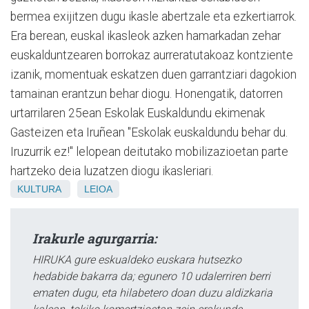
bermea exijitzen dugu ikasle abertzale eta ezkertiarrok.
Era berean, euskal ikasleok azken hamarkadan zehar
euskalduntzearen borrokaz aurreratutakoaz kontziente
izanik, momentuak eskatzen duen garrantziari dagokion
tamainan erantzun behar diogu. Honengatik, datorren
urtarrilaren 25ean Eskolak Euskaldundu ekimenak
Gasteizen eta Iruñean "Eskolak euskaldundu behar du.
Iruzurrik ez!" lelopean deitutako mobilizazioetan parte
hartzeko deia luzatzen diogu ikasleriari.
KULTURA
LEIOA
Irakurle agurgarria:
HIRUKA gure eskualdeko euskara hutsezko
hedabide bakarra da; egunero 10 udalerriren berri
ematen dugu, eta hilabetero doan duzu aldizkaria