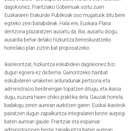
dagokionez, Frantziako Gobernuak sortu zuen
Euskararen Erakunde Publikoak oso mugaturik ditu bere
egiteko zein baliabideak. Hala ere, Euskara Plana
deritzona plazaratzen ausartu da. Bai, ausartu diogu,
ausardia behar delako hizkuntza berreskuratzeko
horrelako plan ziztrin bat proposatzeko.
ikasleontzat, hizkuntza eskubideei dagokionez bizi
dugun egoera ez da berria. Gainontzeko hainbat
eskubideren urraketen arduradunak pertsona eta
administrazio berdinengan topatzen ditugu, eta ikasia
dugu, iruzurra haien ohiko praktika dela. Gauzak horrela,
badakigu zeren aurrean aurkitzen garen. Euskal ikasleok
pairatzen dugun zapalkuntza integralaren beste aurpegi
baten aurrean gaude. Frantziar eta espainiar
administrazioen beste zapalkuntza baten aurrean.