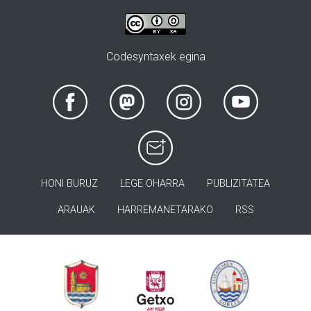
Codesyntaxek egina
HONI BURUZ
LEGE OHARRA
PUBLIZITATEA
ARAUAK
HARREMANETARAKO
RSS