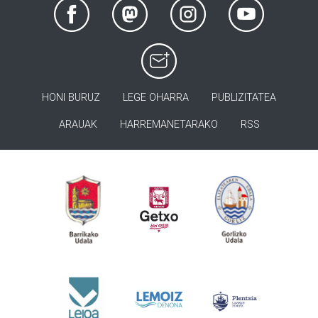
HONI BURUZ
LEGE OHARRA
PUBLIZITATEA
ARAUAK
HARREMANETARAKO
RSS