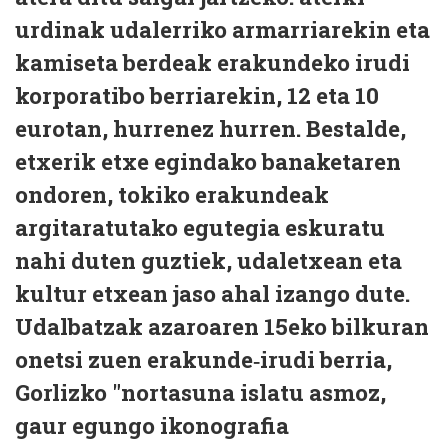
urdinak udalerriko armarriarekin eta
kamiseta berdeak erakundeko irudi
korporatibo berriarekin, 12 eta 10
eurotan, hurrenez hurren. Bestalde,
etxerik etxe egindako banaketaren
ondoren, tokiko erakundeak
argitaratutako egutegia eskuratu
nahi duten guztiek, udaletxean eta
kultur etxean jaso ahal izango dute.
Udalbatzak azaroaren 15eko bilkuran
onetsi zuen erakunde‑irudi berria,
Gorlizko "nortasuna islatu asmoz,
gaur egungo ikonografia