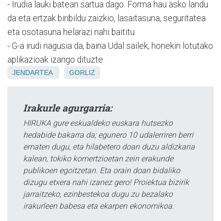
- Irudia lauki batean sartua dago. Forma hau asko landu
da eta ertzak biribildu zaizkio, lasaitasuna, seguritatea
eta osotasuna helarazi nahi baititu.
- G-a irudi nagusia da, baina Udal sailek, honekin lotutako
aplikazioak izango dituzte.
JENDARTEA
GORLIZ
Irakurle agurgarria:
HIRUKA gure eskualdeko euskara hutsezko
hedabide bakarra da; egunero 10 udalerriren berri
ematen dugu, eta hilabetero doan duzu aldizkaria
kalean, tokiko komertzioetan zein erakunde
publikoen egoitzetan. Eta orain doan bidaliko
dizugu etxera nahi izanez gero! Proiektua bizirik
jarraitzeko, ezinbestekoa dugu zu bezalako
irakurleen babesa eta ekarpen ekonomikoa.