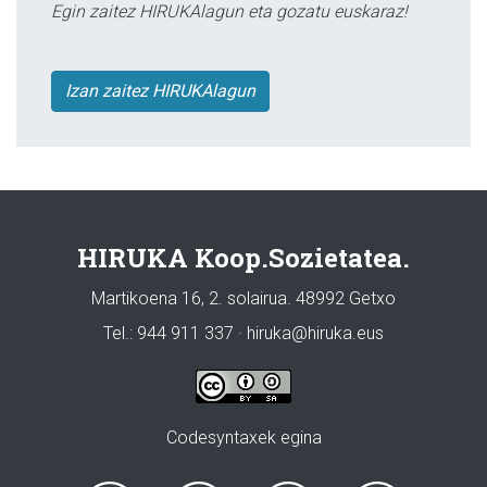
Egin zaitez HIRUKAlagun eta gozatu euskaraz!
Izan zaitez HIRUKAlagun
HIRUKA Koop.Sozietatea.
Martikoena 16, 2. solairua. 48992 Getxo
Tel.: 944 911 337 · hiruka@hiruka.eus
Codesyntaxek egina