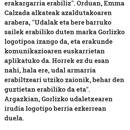
erakargarria erabiliz". Orduan, Emma
Calzada alkateak azaldutakoaren
arabera, "Udalak eta bere barruko
sailek erabiliko duten marka Gorlizko
logotipoa izango da, eta erakunde
komunikazioaren euskarrietan
aplikatuko da. Horrek ez du esan
nahi, hala ere, udal armarria
erabiltzeari utziko zaionik, behar den
guztietan erabiliko da eta".
Argazkian, Gorlizko udaletxearen
irudia logotipo berria ezkerrean
duela.