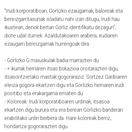
"Irudi korporatiboan, Gorlizko ezaugarriak, baloreak eta
bereizgarritasunak isladatu nahi izan ditugu, Irudi hau
ikustean, denok bertan Gorliz identifikatu dezagun",
diote udal iturriek. Azaldutakoaren arabera, irudiaren
ezaugarri bereizgarriak hurrengoak dira:
- Gorlizko G maiuskulak badia marrazten du.
- + ikurrak herriaren itsas bokazioa oroitarazten digu,
itsasontzietako mastak gogoraraziz. Sortzez Garibiaren
eleiza gogora ekartzen digu eta Gorlizko herriaren irudi
positibo eta erakargarria ematen du.
- Koloreak: Irudi korporatiboaren urdinak, itsasoa
ekartzen digu burura eta era berean Gorlizko banderan
erabilitako urdin berbera da. Hare koloreak berriz,
hondartza gogorarazten digu.