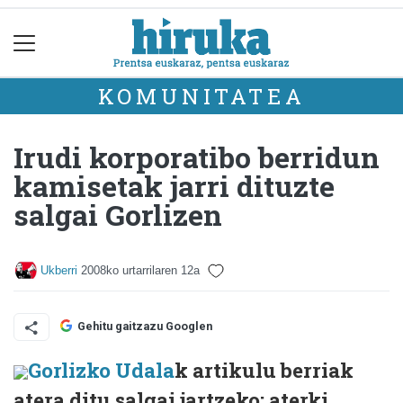
KOMUNITATEA
Irudi korporatibo berridun
kamisetak jarri dituzte
salgai Gorlizen
Ukberri
2008ko urtarrilaren 12a
Gehitu gaitzazu Googlen
Gorlizko Udala
k artikulu berriak
atera ditu salgai jartzeko: aterki