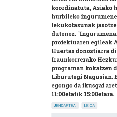
koordinatuta, Asiako h
hurbileko ingurumenea
lekukotasunak jasotzen
dutenez. "Ingurumenar
proiektuaren egileak A
Huertas donostiarra d
Iraunkorrerako Hezku
programan kokatzen da.
Liburutegi Nagusian. E
egongo da ikusgai aret
11:00etatik 15:00etara.
JENDARTEA
LEIOA