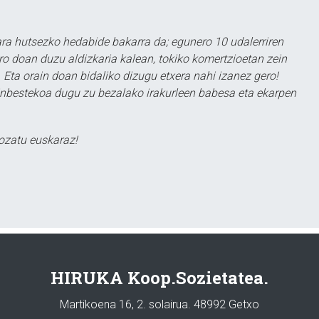
a hutsezko hedabide bakarra da; egunero 10 udalerriren
ero doan duzu aldizkaria kalean, tokiko komertzioetan zein
 Eta orain doan bidaliko dizugu etxera nahi izanez gero!
ezinbestekoa dugu zu bezalako irakurleen babesa eta ekarpen
ozatu euskaraz!
HIRUKA Koop.Sozietatea.
Martikoena 16, 2. solairua. 48992 Getxo