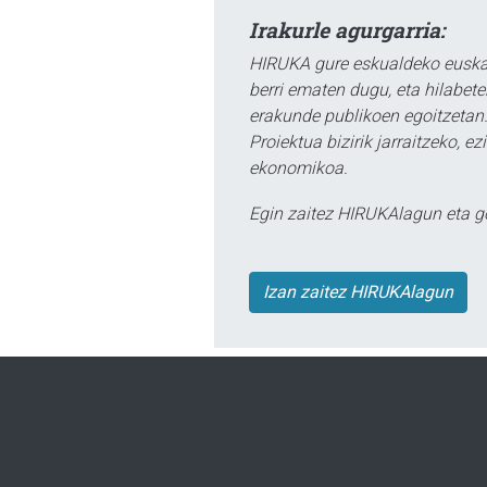
Irakurle agurgarria:
HIRUKA gure eskualdeko euskar
berri ematen dugu, eta hilabet
erakunde publikoen egoitzetan.
Proiektua bizirik jarraitzeko, 
ekonomikoa.
Egin zaitez HIRUKAlagun eta g
Izan zaitez HIRUKAlagun