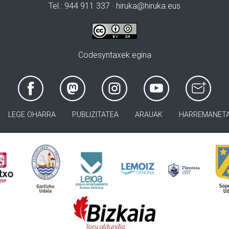
Tel.: 944 911 337 · hiruka@hiruka.eus
Codesyntaxek egina
LEGE OHARRA
PUBLIZITATEA
ARAUAK
HARREMANET