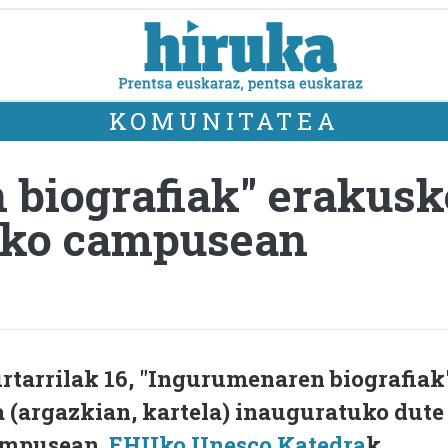
KOMUNITATEA
 biografiak" erakusk
oako campusean
rtarrilak 16, "Ingurumenaren biografiak
 (argazkian, kartela) inauguratuko dute
campusean.
EHUko Unesco Katedra
k