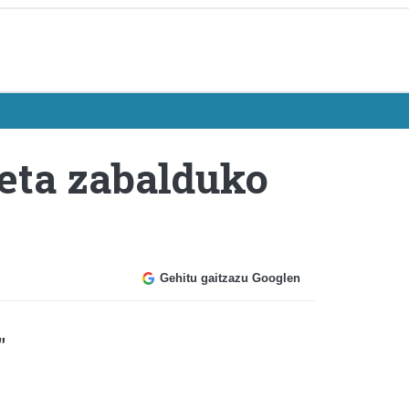
eta zabalduko
Gehitu gaitzazu Googlen
"