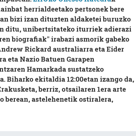
ainbat herrialdeetako pertsonek bere
n bizi izan dituzten aldaketei buruzko
 ditu, unibertsitateko iturriek adierazi
en biografiak" irabazi asmorik gabeko
ndrew Rickard australiarra eta Eider
ira eta Nazio Batuen Garapen
ntzaren Hamarkada sustatzeko
 Biharko ekitaldia 12:00etan izango da,
rakusketa, berriz, otsailaren 1era arte
o berean, astelehenetik ostiralera,