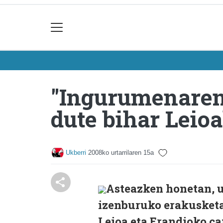
"Ingurumenaren
dute bihar Lei
Ukberri
2008ko urtarrilaren 15a
Asteazken honetan, u
izenburuko erakusketa
Leioa eta Erandioko 