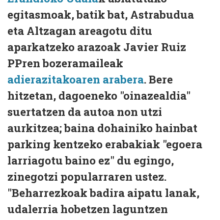
egitasmoak, batik bat, Astrabudua
eta Altzagan areagotu ditu
aparkatzeko arazoak Javier Ruiz
PPren bozeramaileak
adierazitakoaren arabera
. Bere
hitzetan, dagoeneko "oinazealdia"
suertatzen da autoa non utzi
aurkitzea; baina dohainiko hainbat
parking kentzeko erabakiak "egoera
larriagotu baino ez" du egingo,
zinegotzi popularraren ustez.
"Beharrezkoak badira aipatu lanak,
udalerria hobetzen laguntzen