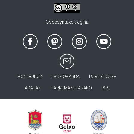
Codesyntaxek egina
HONI BURUZ
LEGE OHARRA
PUBLIZITATEA
ARAUAK
HARREMANETARAKO
RSS