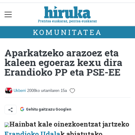
KOMUNITATEA
Aparkatzeko arazoez eta
kaleen egoeraz kexu dira
Erandioko PP eta PSE-EE
Ukberri
2008ko urtarrilaren 15a
Gehitu gaitzazu Googlen
Hainbat kale oinezkoentzat jartzeko
Erandioko Udala
k abiatutako