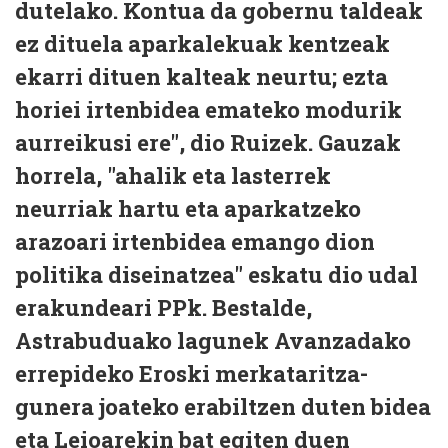
dutelako. Kontua da gobernu taldeak
ez dituela aparkalekuak kentzeak
ekarri dituen kalteak neurtu; ezta
horiei irtenbidea emateko modurik
aurreikusi ere", dio Ruizek. Gauzak
horrela, "ahalik eta lasterrek
neurriak hartu eta aparkatzeko
arazoari irtenbidea emango dion
politika diseinatzea" eskatu dio udal
erakundeari PPk. Bestalde,
Astrabuduako lagunek Avanzadako
errepideko Eroski merkataritza-
gunera joateko erabiltzen duten bidea
eta Leioarekin bat egiten duen