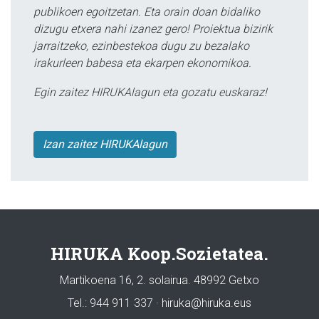
publikoen egoitzetan. Eta orain doan bidaliko
dizugu etxera nahi izanez gero! Proiektua bizirik
jarraitzeko, ezinbestekoa dugu zu bezalako
irakurleen babesa eta ekarpen ekonomikoa.
Egin zaitez HIRUKAlagun eta gozatu euskaraz!
Izan zaitez HIRUKAlagun
HIRUKA Koop.Sozietatea.
Martikoena 16, 2. solairua. 48992 Getxo
Tel.: 944 911 337 · hiruka@hiruka.eus