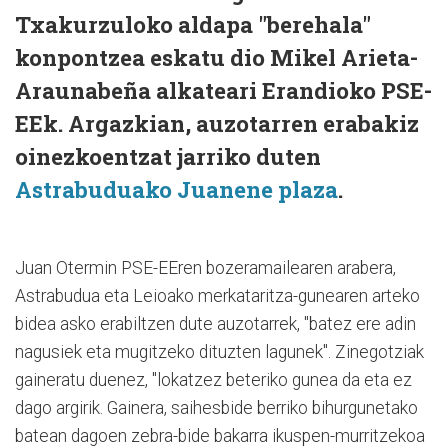
Txakurzuloko aldapa "berehala"
konpontzea eskatu dio Mikel Arieta-
Araunabeña alkateari Erandioko PSE-
EEk. Argazkian, auzotarren erabakiz
oinezkoentzat jarriko duten
Astrabuduako Juanene plaza
.
Juan Otermin PSE-EEren bozeramailearen arabera,
Astrabudua eta Leioako merkataritza-gunearen arteko
bidea asko erabiltzen dute auzotarrek, "batez ere adin
nagusiek eta mugitzeko dituzten lagunek". Zinegotziak
gaineratu duenez, "lokatzez beteriko gunea da eta ez
dago argirik. Gainera, saihesbide berriko bihurgunetako
batean dagoen zebra-bide bakarra ikuspen-murritzekoa