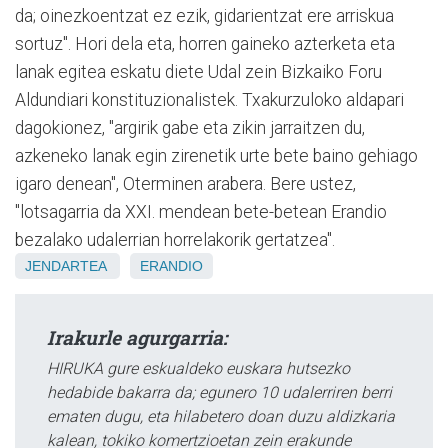
da; oinezkoentzat ez ezik, gidarientzat ere arriskua
sortuz". Hori dela eta, horren gaineko azterketa eta
lanak egitea eskatu diete Udal zein Bizkaiko Foru
Aldundiari konstituzionalistek. Txakurzuloko aldapari
dagokionez, "argirik gabe eta zikin jarraitzen du,
azkeneko lanak egin zirenetik urte bete baino gehiago
igaro denean", Oterminen arabera. Bere ustez,
"lotsagarria da XXI. mendean bete-betean Erandio
bezalako udalerrian horrelakorik gertatzea".
JENDARTEA
ERANDIO
Irakurle agurgarria:
HIRUKA gure eskualdeko euskara hutsezko
hedabide bakarra da; egunero 10 udalerriren berri
ematen dugu, eta hilabetero doan duzu aldizkaria
kalean, tokiko komertzioetan zein erakunde