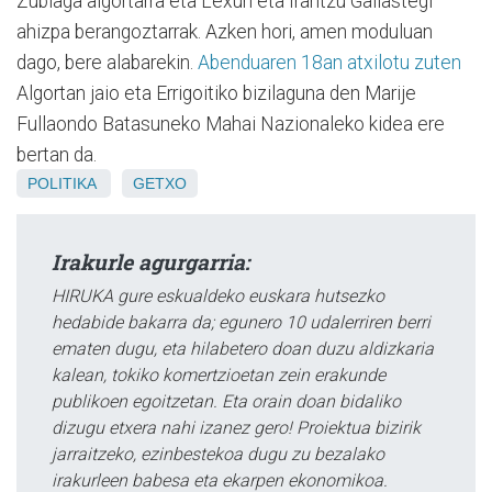
Zubiaga algortarra eta Lexuri eta Irantzu Gallastegi
ahizpa berangoztarrak. Azken hori, amen moduluan
dago, bere alabarekin.
Abenduaren 18an atxilotu zuten
Algortan jaio eta Errigoitiko bizilaguna den Marije
Fullaondo Batasuneko Mahai Nazionaleko kidea ere
bertan da.
POLITIKA
GETXO
Irakurle agurgarria:
HIRUKA gure eskualdeko euskara hutsezko
hedabide bakarra da; egunero 10 udalerriren berri
ematen dugu, eta hilabetero doan duzu aldizkaria
kalean, tokiko komertzioetan zein erakunde
publikoen egoitzetan. Eta orain doan bidaliko
dizugu etxera nahi izanez gero! Proiektua bizirik
jarraitzeko, ezinbestekoa dugu zu bezalako
irakurleen babesa eta ekarpen ekonomikoa.