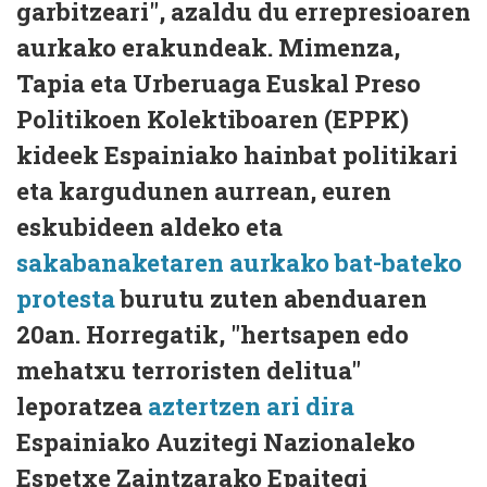
garbitzeari", azaldu du errepresioaren
aurkako erakundeak. Mimenza,
Tapia eta Urberuaga Euskal Preso
Politikoen Kolektiboaren (EPPK)
kideek Espainiako hainbat politikari
eta kargudunen aurrean, euren
eskubideen aldeko eta
sakabanaketaren aurkako bat-bateko
protesta
burutu zuten abenduaren
20an. Horregatik, "hertsapen edo
mehatxu terroristen delitua"
leporatzea
aztertzen ari dira
Espainiako Auzitegi Nazionaleko
Espetxe Zaintzarako Epaitegi