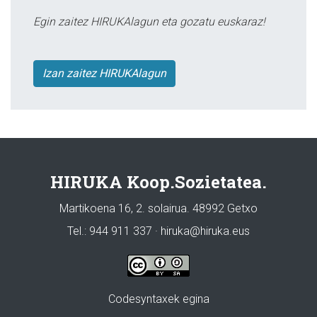
Egin zaitez HIRUKAlagun eta gozatu euskaraz!
Izan zaitez HIRUKAlagun
HIRUKA Koop.Sozietatea.
Martikoena 16, 2. solairua. 48992 Getxo
Tel.: 944 911 337 · hiruka@hiruka.eus
Codesyntaxek egina