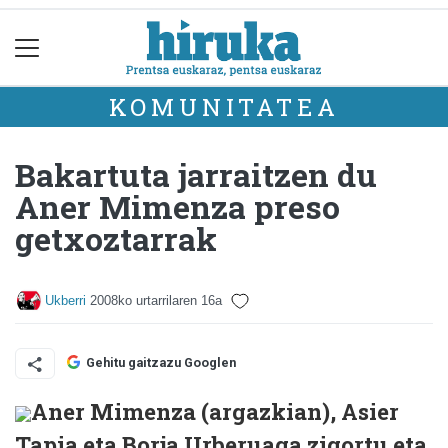
KOMUNITATEA
Bakartuta jarraitzen du
Aner Mimenza preso
getxoztarrak
Ukberri
2008ko urtarrilaren 16a
Gehitu gaitzazu Googlen
Aner Mimenza (argazkian), Asier
Tapia eta Borja Urberuaga zigortu eta