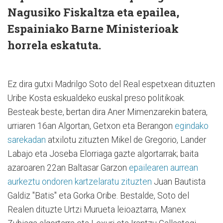
Nagusiko Fiskaltza eta epailea,
Espainiako Barne Ministerioak
horrela eskatuta.
Ez dira gutxi Madrilgo Soto del Real espetxean dituzten
Uribe Kosta eskualdeko euskal preso politikoak.
Besteak beste, bertan dira Aner Mimenzarekin batera,
urriaren 16an Algortan, Getxon eta Berangon
egindako
sarekadan
atxilotu zituzten Mikel de Gregorio, Lander
Labajo eta Joseba Elorriaga gazte algortarrak; baita
azaroaren 22an Baltasar Garzon
epailearen aurrean
aurkeztu ondoren kartzelaratu zituzten
Juan Bautista
Galdiz "Batis" eta Gorka Oribe. Bestalde, Soto del
Realen dituzte Urtzi Murueta leioaztarra, Manex