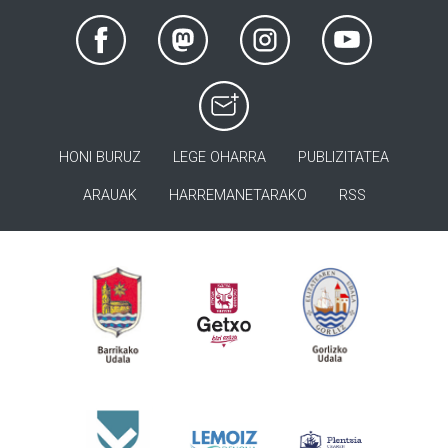
HONI BURUZ
LEGE OHARRA
PUBLIZITATEA
ARAUAK
HARREMANETARAKO
RSS