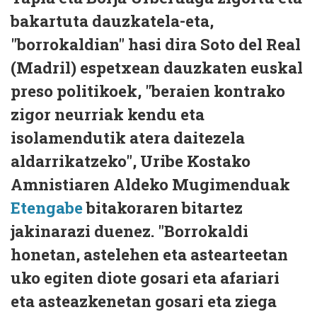
bakartuta dauzkatela-eta,
"borrokaldian" hasi dira Soto del Real
(Madril) espetxean dauzkaten euskal
preso politikoek, "beraien kontrako
zigor neurriak kendu eta
isolamendutik atera daitezela
aldarrikatzeko", Uribe Kostako
Amnistiaren Aldeko Mugimenduak
Etengabe
bitakoraren bitartez
jakinarazi duenez. "Borrokaldi
honetan, astelehen eta astearteetan
uko egiten diote gosari eta afariari
eta asteazkenetan gosari eta ziega