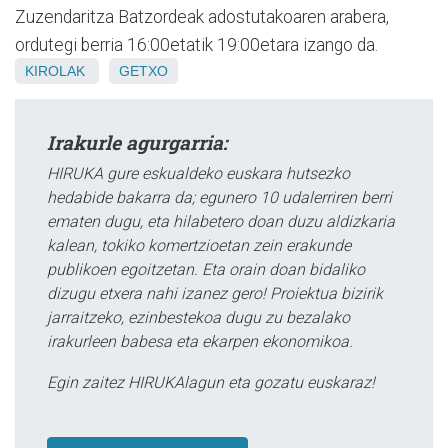
Zuzendaritza Batzordeak adostutakoaren arabera,
ordutegi berria 16:00etatik 19:00etara izango da.
KIROLAK
GETXO
Irakurle agurgarria:
HIRUKA gure eskualdeko euskara hutsezko
hedabide bakarra da; egunero 10 udalerriren berri
ematen dugu, eta hilabetero doan duzu aldizkaria
kalean, tokiko komertzioetan zein erakunde
publikoen egoitzetan. Eta orain doan bidaliko
dizugu etxera nahi izanez gero! Proiektua bizirik
jarraitzeko, ezinbestekoa dugu zu bezalako
irakurleen babesa eta ekarpen ekonomikoa.
Egin zaitez HIRUKAlagun eta gozatu euskaraz!