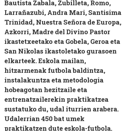
Bautista Zabala, Zubilleta, Romo,
Larrañazubi, Andra Mari, Santisima
Trinidad, Nuestra Señora de Europa,
Azkorri, Madre del Divino Pastor
ikastetxeetako eta Gobela, Geroa eta
San Nikolas ikastoletako gurasoen
elkarteek. Eskola mailan,
hitzarmenak futbola baldintza,
instalakuntza eta metodologia
hobeagotan hezitzaile eta
entrenatzailerekin praktikatzea
sustatuko du, udal iturrien arabera.
Udalerrian 450 bat umek
praktikatzen dute eskola-futbola.