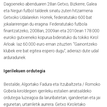
Dagoeneko abenduaren 28an Getxo, Bizkerre, Galea
eta Neguri futbol taldeek sinatu zuten hitzarmena
Getxoko Udalarekin. Horrek, federatutako 600 bat
jokalarirengan du eragina. Federatutako futbola
finantzatzeko, 2008an, 2009an eta 2010ean 178.000
euroko gutxieneko kopurua bideratuko du tokiko Kirol
Arloak. Iaz 60.000 euro eman zituzten. "Gainontzeko
klubek ere bat egitea espero dugu", adierazi dute udal
arduradunek.
Igerilekuen ordutegia
Bestalde, Algortako Fadura eta Itzubaltzeta / Romoko
Gobela kiroldegien igerileku estalien arratsaldeko
ordutegia luzeagoa da larunbatetan, igandeetan eta jai
egunetan, urtarriletik aurrera. Getxo Kiroletako