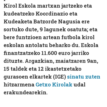
Kirol Eskola martxan jartzeko eta
kudeatzeko Koordinazio eta
Kudeaketa Batzorde Nagusia ere
sortuko dute, 9 lagunek osatuta; eta
bere funtzioen artean futbola kirol
eskolan antolatu beharko du. Eskola
finantzatzeko 11.600 euro jarriko
dituzte. Argazkian, maiatzaren 9an,
15 taldek eta 12 ikastetxetako
gurasoen elkartek (IGE)
sinatu zuten
hitzarmena
Getxo Kirolak
udal
erakundearekin.