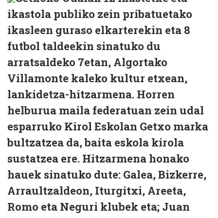
ikastola publiko zein pribatuetako
ikasleen guraso elkarterekin eta 8
futbol taldeekin sinatuko du
arratsaldeko 7etan, Algortako
Villamonte kaleko kultur etxean,
lankidetza-hitzarmena. Horren
helburua maila federatuan zein udal
esparruko Kirol Eskolan Getxo marka
bultzatzea da, baita eskola kirola
sustatzea ere. Hitzarmena honako
hauek sinatuko dute: Galea, Bizkerre,
Arraultzaldeon, Iturgitxi, Areeta,
Romo eta Neguri klubek eta; Juan