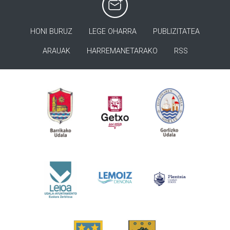
HONI BURUZ
LEGE OHARRA
PUBLIZITATEA
ARAUAK
HARREMANETARAKO
RSS