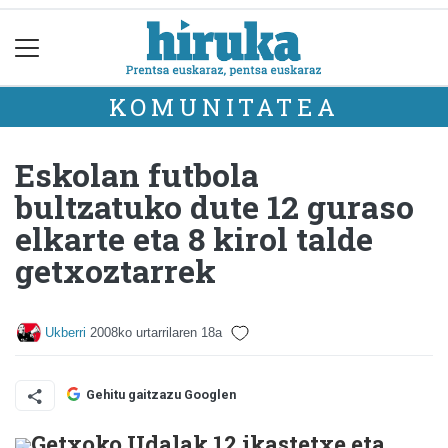
KOMUNITATEA
Eskolan futbola
bultzatuko dute 12 guraso
elkarte eta 8 kirol talde
getxoztarrek
Ukberri
2008ko urtarrilaren 18a
Gehitu gaitzazu Googlen
Getxoko Udalak 12 ikastetxe eta