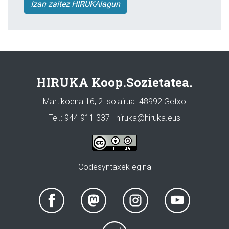
Izan zaitez HIRUKAlagun
HIRUKA Koop.Sozietatea.
Martikoena 16, 2. solairua. 48992 Getxo
Tel.: 944 911 337 · hiruka@hiruka.eus
Codesyntaxek egina