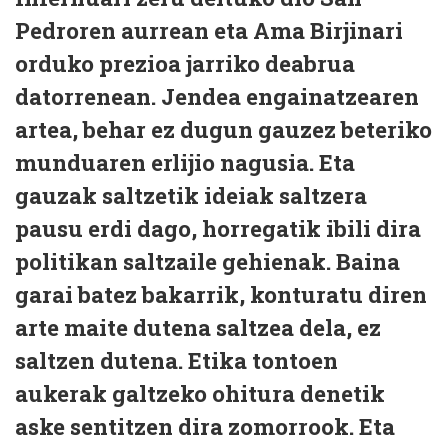
Pedroren aurrean eta Ama Birjinari
orduko prezioa jarriko deabrua
datorrenean. Jendea engainatzearen
artea, behar ez dugun gauzez beteriko
munduaren erlijio nagusia. Eta
gauzak saltzetik ideiak saltzera
pausu erdi dago, horregatik ibili dira
politikan saltzaile gehienak. Baina
garai batez bakarrik, konturatu diren
arte maite dutena saltzea dela, ez
saltzen dutena. Etika tontoen
aukerak galtzeko ohitura denetik
aske sentitzen dira zomorrook. Eta