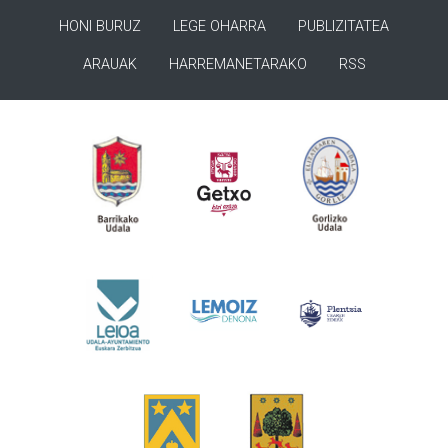
HONI BURUZ
LEGE OHARRA
PUBLIZITATEA
ARAUAK
HARREMANETARAKO
RSS