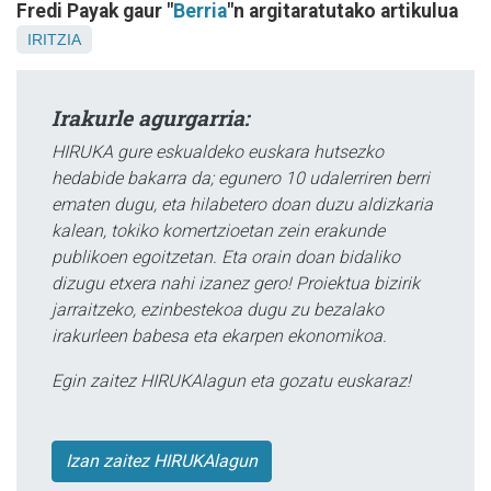
Fredi Payak gaur "
Berria
"n argitaratutako artikulua
IRITZIA
Irakurle agurgarria:
HIRUKA gure eskualdeko euskara hutsezko
hedabide bakarra da; egunero 10 udalerriren berri
ematen dugu, eta hilabetero doan duzu aldizkaria
kalean, tokiko komertzioetan zein erakunde
publikoen egoitzetan. Eta orain doan bidaliko
dizugu etxera nahi izanez gero! Proiektua bizirik
jarraitzeko, ezinbestekoa dugu zu bezalako
irakurleen babesa eta ekarpen ekonomikoa.
Egin zaitez HIRUKAlagun eta gozatu euskaraz!
Izan zaitez HIRUKAlagun