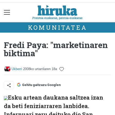
KOMUNITATEA
Fredi Paya: "marketinaren
biktima"
Ukberri
2008ko urtarrilaren 18a
Gehitu gaitzazu Googlen
Esku artean daukana saltzea izan
da beti feniziarraren lanbidea.
Infernuari zeru deituko dio San