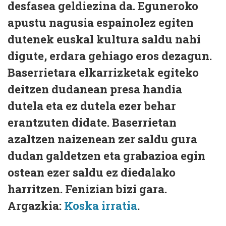
desfasea geldiezina da. Eguneroko
apustu nagusia espainolez egiten
dutenek euskal kultura saldu nahi
digute, erdara gehiago eros dezagun.
Baserrietara elkarrizketak egiteko
deitzen dudanean presa handia
dutela eta ez dutela ezer behar
erantzuten didate. Baserrietan
azaltzen naizenean zer saldu gura
dudan galdetzen eta grabazioa egin
ostean ezer saldu ez diedalako
harritzen. Fenizian bizi gara.
Argazkia:
Koska irratia
.