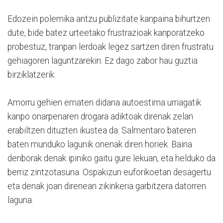
Edozein polemika antzu publizitate kanpaina bihurtzen
dute, bide batez urteetako frustrazioak kanporatzeko
probestuz, tranpan lerdoak legez sartzen diren frustratu
gehiagoren laguntzarekin. Ez dago zabor hau guztia
birziklatzerik.
Amorru gehien ematen didana autoestima urriagatik
kanpo onarpenaren drogara adiktoak direnak zelan
erabiltzen dituzten ikustea da. Salmentaro bateren
baten munduko lagunik onenak diren horiek. Baina
denborak denak ipiniko gaitu gure lekuan, eta helduko da
berriz zintzotasuna. Ospakizun euforikoetan desagertu
eta denak joan direnean zikinkeria garbitzera datorren
laguna.