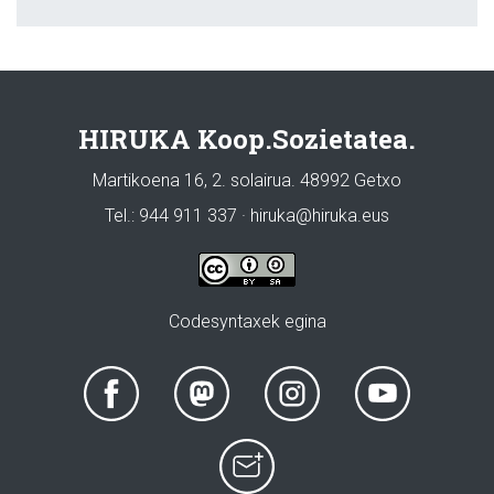
HIRUKA Koop.Sozietatea.
Martikoena 16, 2. solairua. 48992 Getxo
Tel.: 944 911 337 · hiruka@hiruka.eus
Codesyntaxek egina