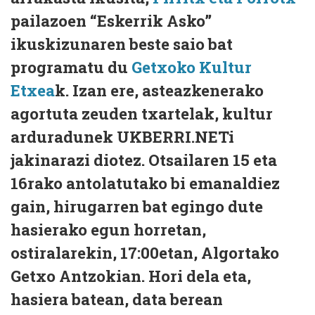
pailazoen “Eskerrik Asko”
ikuskizunaren beste saio bat
programatu du
Getxoko Kultur
Etxea
k. Izan ere, asteazkenerako
agortuta zeuden txartelak, kultur
arduradunek UKBERRI.NETi
jakinarazi diotez. Otsailaren 15 eta
16rako antolatutako bi emanaldiez
gain, hirugarren bat egingo dute
hasierako egun horretan,
ostiralarekin, 17:00etan, Algortako
Getxo Antzokian. Hori dela eta,
hasiera batean, data berean