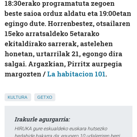
18:30erako programatuta zegoen
beste saioa orduz aldatu eta 19:00etan
egingo dute. Horrenbestez, otsailaren
15eko arratsaldeko 5etarako
ekitaldirako sarrerak, astelehen
honetan, urtarrilak 21, egongo dira
salgai. Argazkian, Pirritx aurpegia
margozten /
La habitacion 101
.
KULTURA
GETXO
Irakurle agurgarria:
HIRUKA gure eskualdeko euskara hutsezko
hedabide bakarra da; egunero 10 udalerriren berri