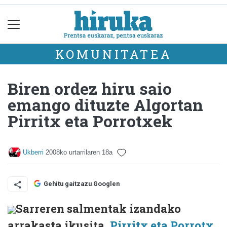
KOMUNITATEA
Biren ordez hiru saio
emango dituzte Algortan
Pirritx eta Porrotxek
Ukberri
2008ko urtarrilaren 18a
Gehitu gaitzazu Googlen
Sarreren salmentak izandako
arrakasta ikusita,
Pirritx eta Porrotx