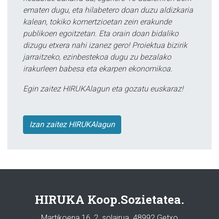
ematen dugu, eta hilabetero doan duzu aldizkaria
kalean, tokiko komertzioetan zein erakunde
publikoen egoitzetan. Eta orain doan bidaliko
dizugu etxera nahi izanez gero! Proiektua bizirik
jarraitzeko, ezinbestekoa dugu zu bezalako
irakurleen babesa eta ekarpen ekonomikoa.
Egin zaitez HIRUKAlagun eta gozatu euskaraz!
Izan zaitez HIRUKAlagun
HIRUKA Koop.Sozietatea.
Martikoena 16, 2. solairua. 48992 Getxo