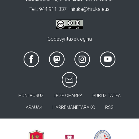
Tel.: 944 911 337 · hiruka@hiruka.eus
Codesyntaxek egina
HONI BURUZ
LEGE OHARRA
PUBLIZITATEA
ARAUAK
HARREMANETARAKO
RSS