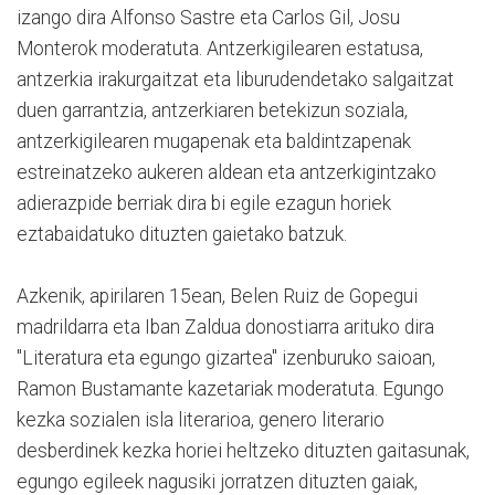
izango dira Alfonso Sastre eta Carlos Gil, Josu
Monterok moderatuta. Antzerkigilearen estatusa,
antzerkia irakurgaitzat eta liburudendetako salgaitzat
duen garrantzia, antzerkiaren betekizun soziala,
antzerkigilearen mugapenak eta baldintzapenak
estreinatzeko aukeren aldean eta antzerkigintzako
adierazpide berriak dira bi egile ezagun horiek
eztabaidatuko dituzten gaietako batzuk.
Azkenik, apirilaren 15ean, Belen Ruiz de Gopegui
madrildarra eta Iban Zaldua donostiarra arituko dira
"Literatura eta egungo gizartea" izenburuko saioan,
Ramon Bustamante kazetariak moderatuta. Egungo
kezka sozialen isla literarioa, genero literario
desberdinek kezka horiei heltzeko dituzten gaitasunak,
egungo egileek nagusiki jorratzen dituzten gaiak,