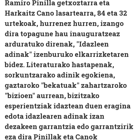
Ramiro Pinilla getxoztarra eta
Harkaitz Cano lasartearra, 84 eta 32
urtekoak, hurrenez hurren, izango
dira topagune hau inauguratzeaz
arduratuko direnak, "Idazleen
adinak" izenburuko elkarrizketaren
bidez. Literaturako hastapenak,
sorkuntzarako adinik egokiena,
gaztaroko "bekatuak" zahartzaroko
"bizioen" aurrean, bizitzako
esperientziak idaztean duen eragina
edota idazlearen adinak izan
dezakeen garrantzia edo garrantzirik
eza dira Pinillak eta Canok