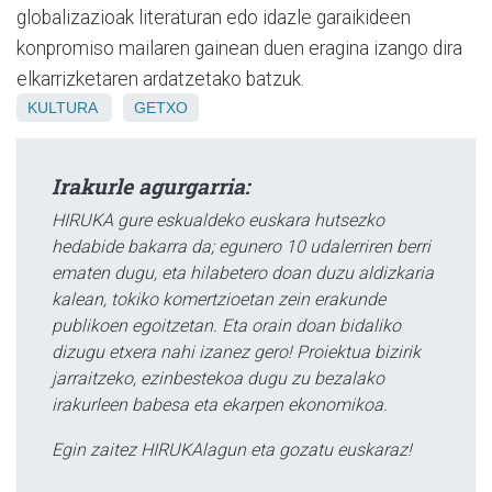
globalizazioak literaturan edo idazle garaikideen
konpromiso mailaren gainean duen eragina izango dira
elkarrizketaren ardatzetako batzuk.
KULTURA
GETXO
Irakurle agurgarria:
HIRUKA gure eskualdeko euskara hutsezko
hedabide bakarra da; egunero 10 udalerriren berri
ematen dugu, eta hilabetero doan duzu aldizkaria
kalean, tokiko komertzioetan zein erakunde
publikoen egoitzetan. Eta orain doan bidaliko
dizugu etxera nahi izanez gero! Proiektua bizirik
jarraitzeko, ezinbestekoa dugu zu bezalako
irakurleen babesa eta ekarpen ekonomikoa.
Egin zaitez HIRUKAlagun eta gozatu euskaraz!