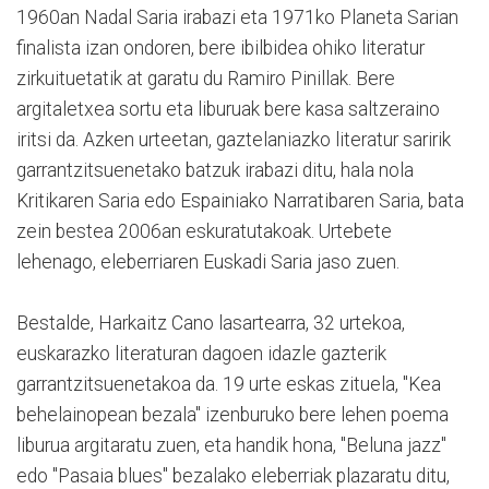
1960an Nadal Saria irabazi eta 1971ko Planeta Sarian
finalista izan ondoren, bere ibilbidea ohiko literatur
zirkuituetatik at garatu du Ramiro Pinillak. Bere
argitaletxea sortu eta liburuak bere kasa saltzeraino
iritsi da. Azken urteetan, gaztelaniazko literatur saririk
garrantzitsuenetako batzuk irabazi ditu, hala nola
Kritikaren Saria edo Espainiako Narratibaren Saria, bata
zein bestea 2006an eskuratutakoak. Urtebete
lehenago, eleberriaren Euskadi Saria jaso zuen.
Bestalde, Harkaitz Cano lasartearra, 32 urtekoa,
euskarazko literaturan dagoen idazle gazterik
garrantzitsuenetakoa da. 19 urte eskas zituela, "Kea
behelainopean bezala" izenburuko bere lehen poema
liburua argitaratu zuen, eta handik hona, "Beluna jazz"
edo "Pasaia blues" bezalako eleberriak plazaratu ditu,