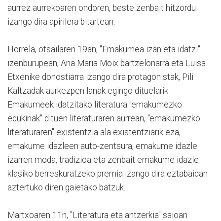
aurrez aurrekoaren ondoren, beste zenbait hitzordu
izango dira apirilera bitartean.
Horrela, otsailaren 19an, "Emakumea izan eta idatzi"
izenburupean, Ana Maria Moix bartzelonarra eta Luisa
Etxenike donostiarra izango dira protagonistak, Pili
Kaltzadak aurkezpen lanak egingo dituelarik.
Emakumeek idatzitako literatura "emakumezko
edukinak" dituen literaturaren aurrean, "emakumezko
literaturaren" existentzia ala existentziarik eza,
emakume idazleen auto-zentsura, emakume idazle
izarren moda, tradizioa eta zenbait emakume idazle
klasiko berreskuratzeko premia izango dira eztabaidan
aztertuko diren gaietako batzuk.
Martxoaren 11n, "Literatura eta antzerkia" saioan