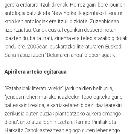
gerora erdarara itzuli direnak. Horrez gain, bere ipuinen
antologia batzuk eta New Yorketik igorritako literatur
kroniken antologiak ere itzuli dizkiote. Zuzenbidean
lizentziatua, Canok euskal egunkari desberdinetan
idazten du, baita irrati, zinema eta telebistarako gidoiak
landu ere. 2005ean, euskarazko literaturaren Euskadi
Saria irabazi zuen "Belarraren ahoa" eleberriagatik.
Apirilera arteko egitaraua
"Eztabaidak literaturarekin" jardunaldien helburua,
"jendeari lehen mailako idazleekin topo egiteko gune
bat eskaintzea da, elkarrizketaren bidez idaztearekin
zerikusia duten auziak planteatzeko aukera emango
diona", antolatzaileen hitzetan. Ramiro Pinillak eta
Harkaitz Canok asteartean egingo duten lehenengo