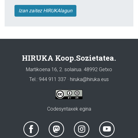
Izan zaitez HIRUKAlagun
HIRUKA Koop.Sozietatea.
Martikoena 16, 2. solairua. 48992 Getxo
Tel.: 944 911 337 · hiruka@hiruka.eus
Codesyntaxek egina