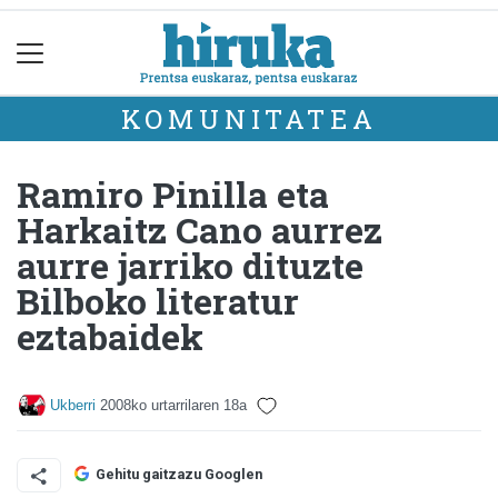
KOMUNITATEA
Ramiro Pinilla eta
Harkaitz Cano aurrez
aurre jarriko dituzte
Bilboko literatur
eztabaidek
Ukberri
2008ko urtarrilaren 18a
Gehitu gaitzazu Googlen