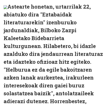
Astearte honetan, urtarrilak 22,
abiatuko dira "Eztabaidak
literaturarekin" izenburuko
jardunaldiak, Bilboko Zazpi
Kaleetako Bidebarrieta
kulturgunean. Hilabetero, bi idazle
azalduko dira jendaurrean literaturaz
eta idazteko ofizioaz hitz egiteko.
"Helburua ez da egile bakoitzaren
azken lanak aurkeztea, irakurleen
interesekoak diren gaiei buruz
solastatzea baizik", antolatzaileek
adierazi dutenez. Horrenbestez,