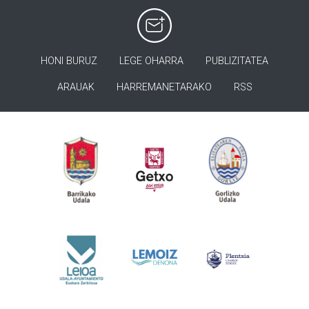
HONI BURUZ
LEGE OHARRA
PUBLIZITATEA
ARAUAK
HARREMANETARAKO
RSS