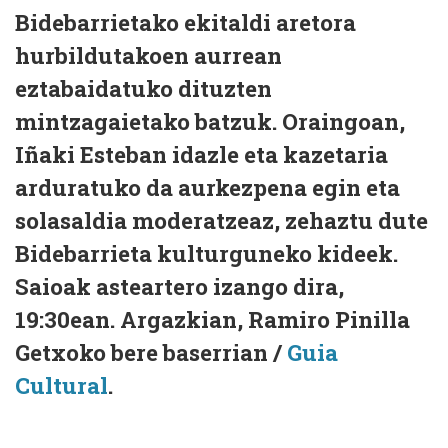
Bidebarrietako ekitaldi aretora
hurbildutakoen aurrean
eztabaidatuko dituzten
mintzagaietako batzuk. Oraingoan,
Iñaki Esteban idazle eta kazetaria
arduratuko da aurkezpena egin eta
solasaldia moderatzeaz, zehaztu dute
Bidebarrieta kulturguneko kideek.
Saioak asteartero izango dira,
19:30ean. Argazkian, Ramiro Pinilla
Getxoko bere baserrian /
Guia
Cultural
.