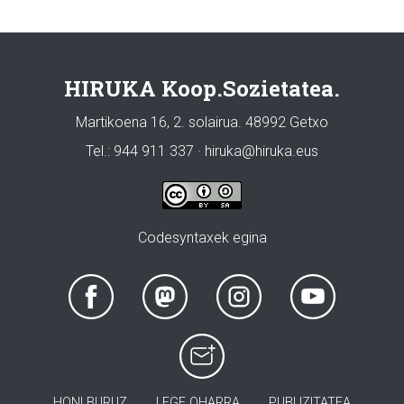
HIRUKA Koop.Sozietatea.
Martikoena 16, 2. solairua. 48992 Getxo
Tel.: 944 911 337 · hiruka@hiruka.eus
Codesyntaxek egina
HONI BURUZ
LEGE OHARRA
PUBLIZITATEA