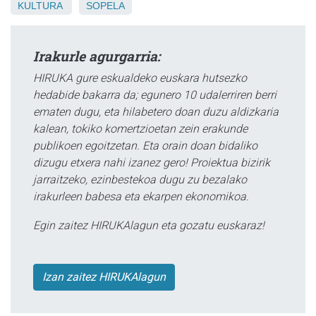
KULTURA
SOPELA
Irakurle agurgarria:
HIRUKA gure eskualdeko euskara hutsezko
hedabide bakarra da; egunero 10 udalerriren berri
ematen dugu, eta hilabetero doan duzu aldizkaria
kalean, tokiko komertzioetan zein erakunde
publikoen egoitzetan. Eta orain doan bidaliko
dizugu etxera nahi izanez gero! Proiektua bizirik
jarraitzeko, ezinbestekoa dugu zu bezalako
irakurleen babesa eta ekarpen ekonomikoa.
Egin zaitez HIRUKAlagun eta gozatu euskaraz!
Izan zaitez HIRUKAlagun