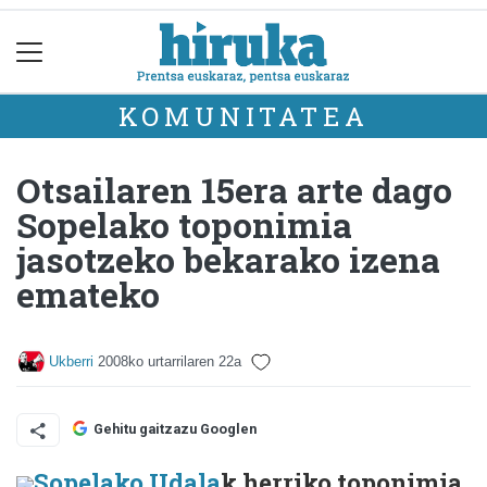
KOMUNITATEA
Otsailaren 15era arte dago
Sopelako toponimia
jasotzeko bekarako izena
emateko
Ukberri
2008ko urtarrilaren 22a
Gehitu gaitzazu Googlen
Sopelako Udala
k herriko toponimia