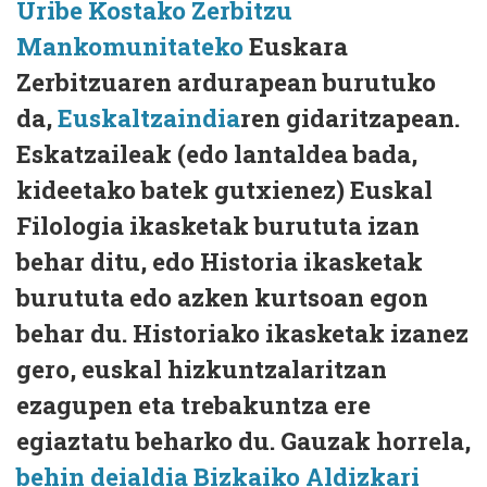
Uribe Kostako Zerbitzu
Mankomunitateko
Euskara
Zerbitzuaren ardurapean burutuko
da,
Euskaltzaindia
ren gidaritzapean.
Eskatzaileak (edo lantaldea bada,
kideetako batek gutxienez) Euskal
Filologia ikasketak burututa izan
behar ditu, edo Historia ikasketak
burututa edo azken kurtsoan egon
behar du. Historiako ikasketak izanez
gero, euskal hizkuntzalaritzan
ezagupen eta trebakuntza ere
egiaztatu beharko du. Gauzak horrela,
behin deialdia Bizkaiko Aldizkari