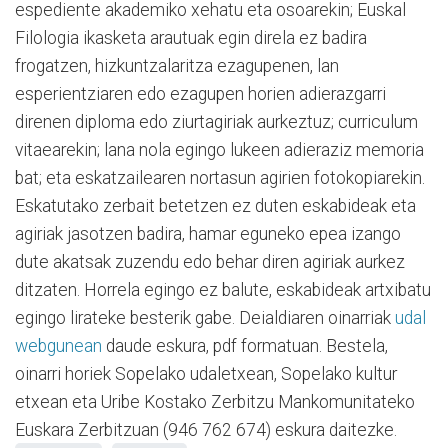
espediente akademiko xehatu eta osoarekin; Euskal
Filologia ikasketa arautuak egin direla ez badira
frogatzen, hizkuntzalaritza ezagupenen, lan
esperientziaren edo ezagupen horien adierazgarri
direnen diploma edo ziurtagiriak aurkeztuz; curriculum
vitaearekin; lana nola egingo lukeen adieraziz memoria
bat; eta eskatzailearen nortasun agirien fotokopiarekin.
Eskatutako zerbait betetzen ez duten eskabideak eta
agiriak jasotzen badira, hamar eguneko epea izango
dute akatsak zuzendu edo behar diren agiriak aurkez
ditzaten. Horrela egingo ez balute, eskabideak artxibatu
egingo lirateke besterik gabe. Deialdiaren oinarriak
udal
webgunean
daude eskura, pdf formatuan. Bestela,
oinarri horiek Sopelako udaletxean, Sopelako kultur
etxean eta Uribe Kostako Zerbitzu Mankomunitateko
Euskara Zerbitzuan (946 762 674) eskura daitezke.