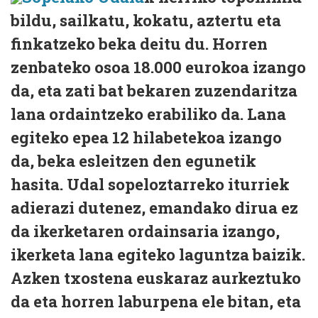
bildu, sailkatu, kokatu, aztertu eta
finkatzeko beka deitu du. Horren
zenbateko osoa 18.000 eurokoa izango
da, eta zati bat bekaren zuzendaritza
lana ordaintzeko erabiliko da. Lana
egiteko epea 12 hilabetekoa izango
da, beka esleitzen den egunetik
hasita. Udal sopeloztarreko iturriek
adierazi dutenez, emandako dirua ez
da ikerketaren ordainsaria izango,
ikerketa lana egiteko laguntza baizik.
Azken txostena euskaraz aurkeztuko
da eta horren laburpena ele bitan, eta