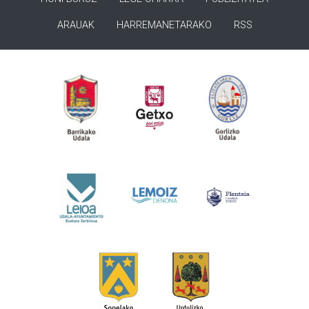
ARAUAK
HARREMANETARAKO
RSS