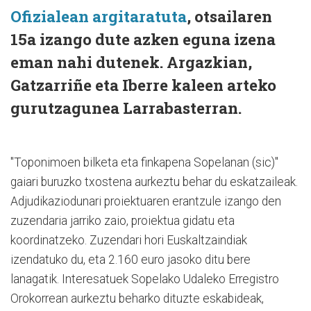
Ofizialean argitaratuta
, otsailaren
15a izango dute azken eguna izena
eman nahi dutenek. Argazkian,
Gatzarriñe eta Iberre kaleen arteko
gurutzagunea Larrabasterran.
"Toponimoen bilketa eta finkapena Sopelanan (sic)"
gaiari buruzko txostena aurkeztu behar du eskatzaileak.
Adjudikaziodunari proiektuaren erantzule izango den
zuzendaria jarriko zaio, proiektua gidatu eta
koordinatzeko. Zuzendari hori Euskaltzaindiak
izendatuko du, eta 2.160 euro jasoko ditu bere
lanagatik. Interesatuek Sopelako Udaleko Erregistro
Orokorrean aurkeztu beharko dituzte eskabideak,