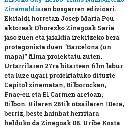
Zinemaldia
ren bosgarren edizioari.
Ekitaldi horretan Josep Maria Pou
aktoreak Ohorezko Zinegoak Saria
jaso zuen eta jaialdia irekitzeko bera
protagonista duen "Barcelona (un
mapa)" filma proiektatu zuten.
Urtarrilaren 27ra bitartean film labur
eta luze ugari proiektatuko dituzte
Capitol zinematan, Bilborocken,
Fnac-en eta El Carmen aretoan,
Bilbon. Hilaren 28tik otsailaren 10era,
berriz, beste hainbat herritara
helduko da Zinegoak'08. Uribe Kosta