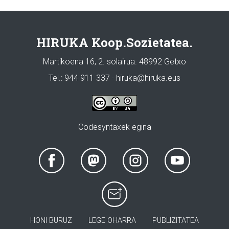
HIRUKA Koop.Sozietatea.
Martikoena 16, 2. solairua. 48992 Getxo
Tel.: 944 911 337 · hiruka@hiruka.eus
Codesyntaxek egina
HONI BURUZ
LEGE OHARRA
PUBLIZITATEA