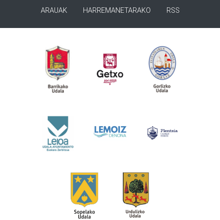
ARAUAK
HARREMANETARAKO
RSS