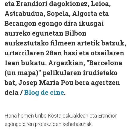
eta Erandiori dagokionez, Leioa,
Astrabudua, Sopela, Algorta eta
Berangon egongo dira ikusgai
aurreko egunetan Bilbon
aurkeztutako filmeen artetik batzuk,
urtarrilaren 28an hasi eta otsailaren
1ean bukatu. Argazkian, "Barcelona
(un mapa)" pelikularen irudietako
bat, Josep Maria Pou bera agertzen
dela /
Blog de cine
.
Hona hemen Uribe Kosta eskualdean eta Erandion
egongo diren proiekzioen xehetasunak: