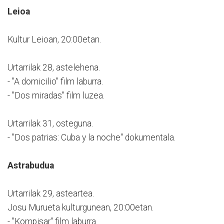
Leioa
Kultur Leioan, 20:00etan.
Urtarrilak 28, astelehena.
- "A domicilio" film laburra.
- "Dos miradas" film luzea.
Urtarrilak 31, osteguna.
- "Dos patrias: Cuba y la noche" dokumentala.
Astrabudua
Urtarrilak 29, asteartea.
Josu Murueta kulturgunean, 20:00etan.
- "Kompisar" film laburra.