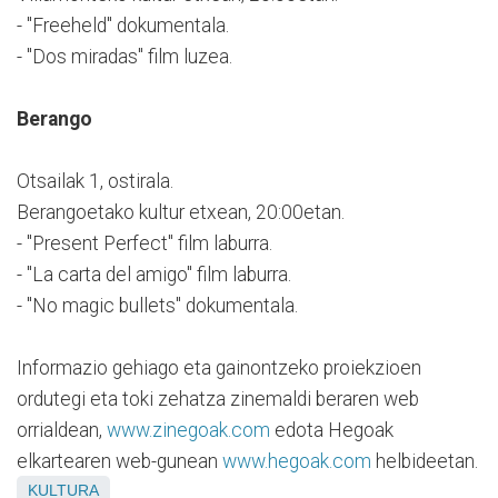
- "Freeheld" dokumentala.
- "Dos miradas" film luzea.
Berango
Otsailak 1, ostirala.
Berangoetako kultur etxean, 20:00etan.
- "Present Perfect" film laburra.
- "La carta del amigo" film laburra.
- "No magic bullets" dokumentala.
Informazio gehiago eta gainontzeko proiekzioen
ordutegi eta toki zehatza zinemaldi beraren web
orrialdean,
www.zinegoak.com
edota Hegoak
elkartearen web-gunean
www.hegoak.com
helbideetan.
KULTURA