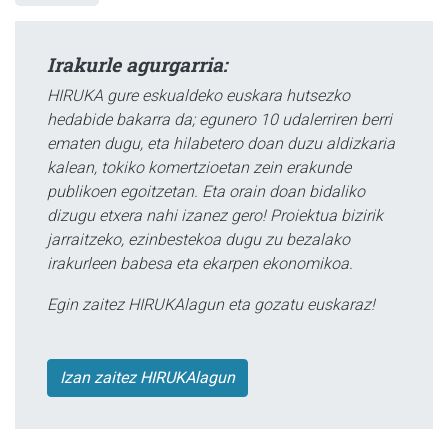
Irakurle agurgarria:
HIRUKA gure eskualdeko euskara hutsezko
hedabide bakarra da; egunero 10 udalerriren berri
ematen dugu, eta hilabetero doan duzu aldizkaria
kalean, tokiko komertzioetan zein erakunde
publikoen egoitzetan. Eta orain doan bidaliko
dizugu etxera nahi izanez gero! Proiektua bizirik
jarraitzeko, ezinbestekoa dugu zu bezalako
irakurleen babesa eta ekarpen ekonomikoa.
Egin zaitez HIRUKAlagun eta gozatu euskaraz!
Izan zaitez HIRUKAlagun