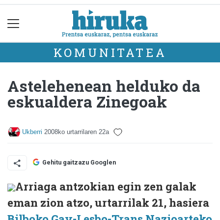
KOMUNITATEA
Astelehenean helduko da
eskualdera Zinegoak
Ukberri
2008ko urtarrilaren 22a
Gehitu gaitzazu Googlen
Arriaga antzokian egin zen galak
eman zion atzo, urtarrilak 21, hasiera
Bilboko Gay-Lesbo-Trans Nazioarteko