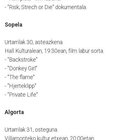
- "Risk, Strech or Die" dokumentala.
Sopela
Urtarrilak 30, asteazkena.
Hall Kulturalean, 19:30ean, film labur sorta.
- "Backstroke"
- "Donkey Girl"
- "The flame"
- "Hjerteklipp"
- "Private Life"
Algorta
Urtarrilak 31, osteguna.
Villamonteko kultur etxean, 20:00etan.