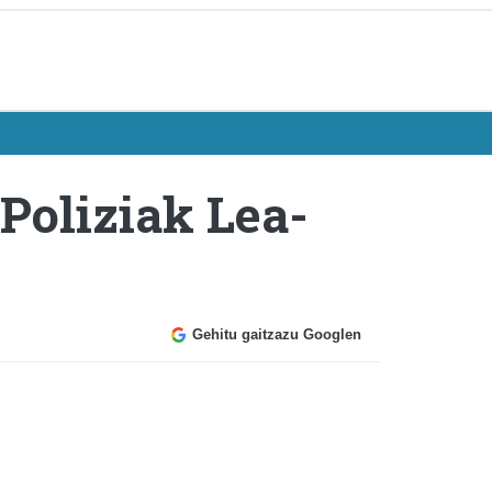
 Poliziak Lea-
Gehitu gaitzazu Googlen