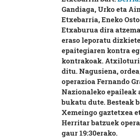
Gandiaga, Urko eta Ain
Etxebarria, Eneko Osto
Etxaburua dira atzeman
eraso leporatu dizkie
epaitegiaren kontra e
kontrakoak. Atxiloturi
ditu. Nagusiena, ordea,
operazioa Fernando Gr
Nazionaleko epaileak a
bukatu dute. Besteak b
Xemeingo gaztetxea eta
Herritar batzuek opera
gaur 19:30erako.