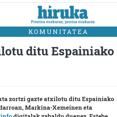
KOMUNITATEA
ilotu ditu Espainiako
ta zortzi gazte atxilotu ditu Espainiako
ndarroan, Markina-Xemeinen eta
.info
digitalak zabaldu duenez, Estebe