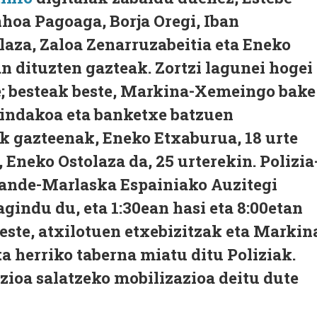
hoa Pagoaga, Borja Oregi, Iban
laza, Zaloa Zenarruzabeitia eta Eneko
 dituzten gazteak. Zortzi lagunei hogei
te; besteak beste, Markina-Xemeingo bake
gindakoa eta banketxe batzuen
k gazteenak, Eneko Etxaburua, 18 urte
 Eneko Ostolaza da, 25 urterekin. Polizia
ande-Marlaska Espainiako Auzitegi
gindu du, eta 1:30ean hasi eta 8:00etan
este, atxilotuen etxebizitzak eta Markin
 herriko taberna miatu ditu Poliziak.
zioa salatzeko mobilizazioa deitu dute