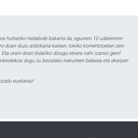
a hutsezko hedabide bakarra da; egunero 10 udalerriren
ero doan duzu aldizkaria kalean, tokiko komertzioetan zein
 Eta orain doan bidaliko dizugu etxera nahi izanez gero!
ezinbestekoa dugu zu bezalako irakurleen babesa eta ekarpen
ozatu euskaraz!