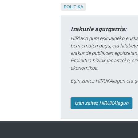
POLITIKA
Irakurle agurgarria:
HIRUKA gure eskualdeko euskar
berri ematen dugu, eta hilabet
erakunde publikoen egoitzetan.
Proiektua bizirik jarraitzeko, 
ekonomikoa.
Egin zaitez HIRUKAlagun eta g
Izan zaitez HIRUKAlagun