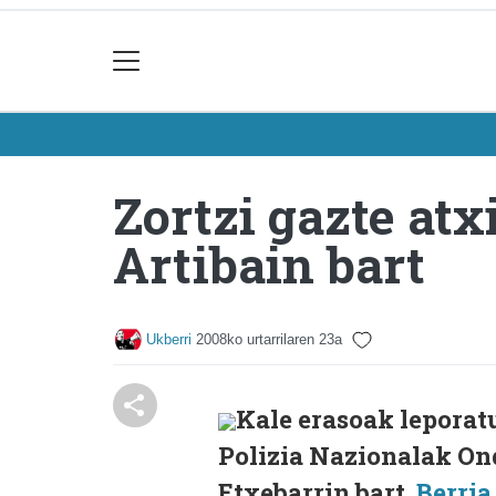
Zortzi gazte atx
Artibain bart
Ukberri
2008ko urtarrilaren 23a
Kale erasoak leporatu
Polizia Nazionalak O
Etxebarrin bart.
Berria