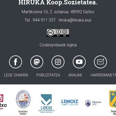
HIRUKA Koop.Sozietatea.
Martikoena 16, 2. solairua. 48992 Getxo
Tel.: 944 911 337 · hiruka@hiruka.eus
Codesyntaxek egina
LEGE OHARRA
PUBLIZITATEA
ARAUAK
HARREMANET