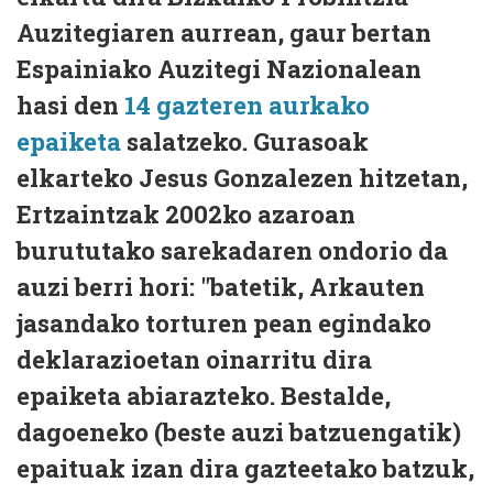
Auzitegiaren aurrean, gaur bertan
Espainiako Auzitegi Nazionalean
hasi den
14 gazteren aurkako
epaiketa
salatzeko. Gurasoak
elkarteko Jesus Gonzalezen hitzetan,
Ertzaintzak 2002ko azaroan
burututako sarekadaren ondorio da
auzi berri hori: "batetik, Arkauten
jasandako torturen pean egindako
deklarazioetan oinarritu dira
epaiketa abiarazteko. Bestalde,
dagoeneko (beste auzi batzuengatik)
epaituak izan dira gazteetako batzuk,