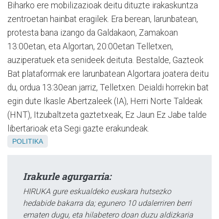
Biharko ere mobilizazioak deitu dituzte irakaskuntza
zentroetan hainbat eragilek. Era berean, larunbatean,
protesta bana izango da Galdakaon, Zamakoan
13:00etan, eta Algortan, 20:00etan Telletxen,
auziperatuek eta senideek deituta. Bestalde, Gazteok
Bat plataformak ere larunbatean Algortara joatera deitu
du, ordua 13:30ean jarriz, Telletxen. Deialdi horrekin bat
egin dute Ikasle Abertzaleek (IA), Herri Norte Taldeak
(HNT), Itzubaltzeta gaztetxeak, Ez Jaun Ez Jabe talde
libertarioak eta Segi gazte erakundeak.
POLITIKA
Irakurle agurgarria:
HIRUKA gure eskualdeko euskara hutsezko
hedabide bakarra da; egunero 10 udalerriren berri
ematen dugu, eta hilabetero doan duzu aldizkaria