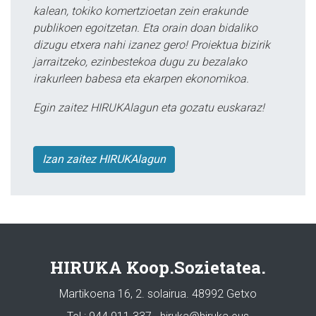
kalean, tokiko komertzioetan zein erakunde
publikoen egoitzetan. Eta orain doan bidaliko
dizugu etxera nahi izanez gero! Proiektua bizirik
jarraitzeko, ezinbestekoa dugu zu bezalako
irakurleen babesa eta ekarpen ekonomikoa.
Egin zaitez HIRUKAlagun eta gozatu euskaraz!
Izan zaitez HIRUKAlagun
HIRUKA Koop.Sozietatea.
Martikoena 16, 2. solairua. 48992 Getxo