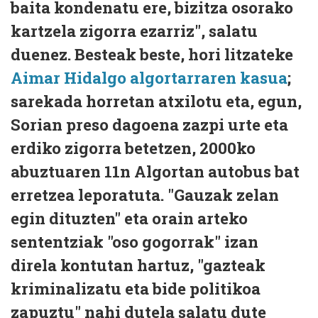
baita kondenatu ere, bizitza osorako
kartzela zigorra ezarriz", salatu
duenez. Besteak beste, hori litzateke
Aimar Hidalgo algortarraren kasua
;
sarekada horretan atxilotu eta, egun,
Sorian preso dagoena zazpi urte eta
erdiko zigorra betetzen, 2000ko
abuztuaren 11n Algortan autobus bat
erretzea leporatuta. "Gauzak zelan
egin dituzten" eta orain arteko
sententziak "oso gogorrak" izan
direla kontutan hartuz, "gazteak
kriminalizatu eta bide politikoa
zapuztu" nahi dutela salatu dute