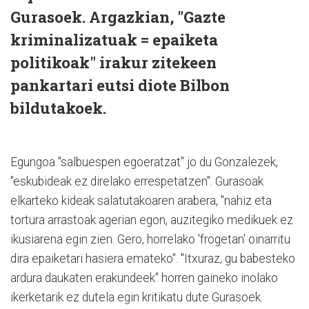
Gurasoek. Argazkian, "Gazte
kriminalizatuak = epaiketa
politikoak" irakur zitekeen
pankartari eutsi diote Bilbon
bildutakoek.
Egungoa "salbuespen egoeratzat" jo du Gonzalezek,
"eskubideak ez direlako errespetatzen". Gurasoak
elkarteko kideak salatutakoaren arabera, "nahiz eta
tortura arrastoak agerian egon, auzitegiko medikuek ez
ikusiarena egin zien. Gero, horrelako 'frogetan' oinarritu
dira epaiketari hasiera emateko". "Itxuraz, gu babesteko
ardura daukaten erakundeek" horren gaineko inolako
ikerketarik ez dutela egin kritikatu dute Gurasoek.