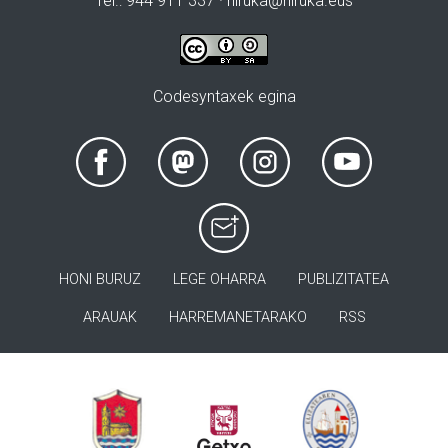
Tel.: 944 911 337 · hiruka@hiruka.eus
Codesyntaxek egina
HONI BURUZ
LEGE OHARRA
PUBLIZITATEA
ARAUAK
HARREMANETARAKO
RSS