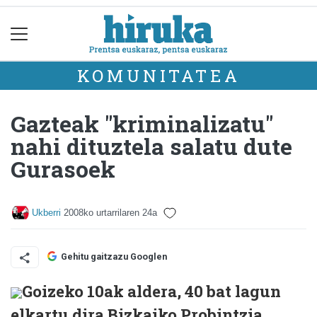
KOMUNITATEA
Gazteak "kriminalizatu"
nahi dituztela salatu dute
Gurasoek
Ukberri
2008ko urtarrilaren 24a
Gehitu gaitzazu Googlen
Goizeko 10ak aldera, 40 bat lagun
elkartu dira Bizkaiko Probintzia