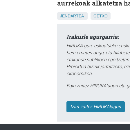
aurrekoak alkatetza h
JENDARTEA
GETXO
Irakurle agurgarria:
HIRUKA gure eskualdeko euskar
berri ematen dugu, eta hilabet
erakunde publikoen egoitzetan.
Proiektua bizirik jarraitzeko, 
ekonomikoa.
Egin zaitez HIRUKAlagun eta g
Izan zaitez HIRUKAlagun