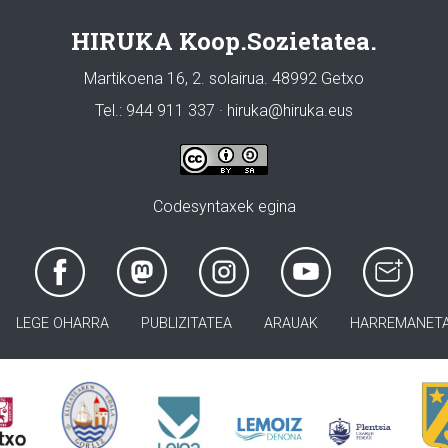
HIRUKA Koop.Sozietatea.
Martikoena 16, 2. solairua. 48992 Getxo
Tel.: 944 911 337 · hiruka@hiruka.eus
Codesyntaxek egina
LEGE OHARRA
PUBLIZITATEA
ARAUAK
HARREMANET