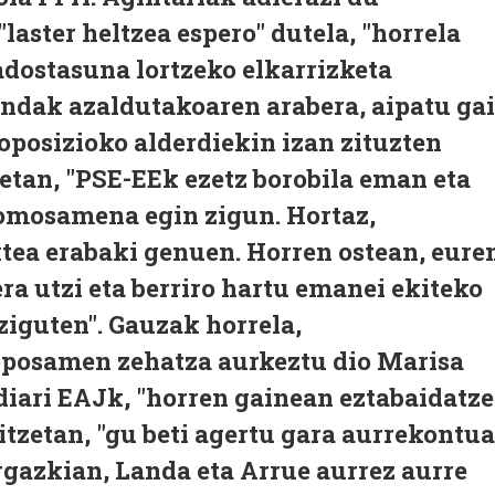
laster heltzea espero" dutela, "horrela
adostasuna lortzeko elkarrizketa
andak azaldutakoaren arabera, aipatu ga
oposizioko alderdiekin izan zituzten
tan, "PSE-EEk ezetz borobila eman eta
omosamena egin zigun. Hortaz,
tea erabaki genuen. Horren ostean, eure
a utzi eta berriro hartu emanei ekiteko
 ziguten". Gauzak horrela,
oposamen zehatza aurkeztu dio Marisa
diari EAJk, "horren gainean eztabaidatz
itzetan, "gu beti agertu gara aurrekontu
rgazkian, Landa eta Arrue aurrez aurre