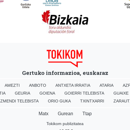
Gertuko informazioa, euskaraz
AMEZTI
ANBOTO
ANTXETA IRRATIA
ATARIA
AZP
TIA
GEURIA
GOIENA
GOIERRI TELEBISTA
GUAIXE
IZMENDI TELEBISTA
ORIO GUKA
TXINTXARRI
ZARAUT
Matx
Gurean
Ttap
Tokikom publizitatea