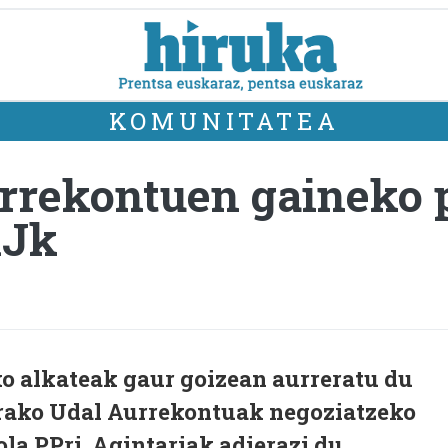
KOMUNITATEA
urrekontuen gaineko
AJk
o alkateak gaur goizean aurreratu du
rako Udal Aurrekontuak negoziatzeko
la PPri. Agintariak adierazi du