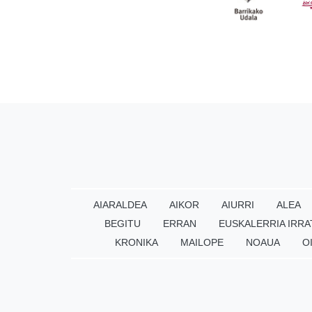
AIARALDEA
AIKOR
AIURRI
ALEA
BEGITU
ERRAN
EUSKALERRIA IRRA
KRONIKA
MAILOPE
NOAUA
O