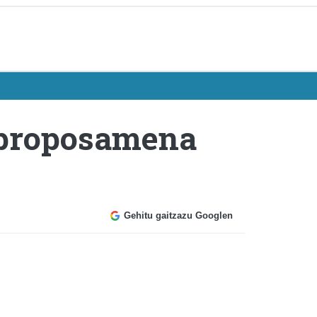
 proposamena
Gehitu gaitzazu Googlen