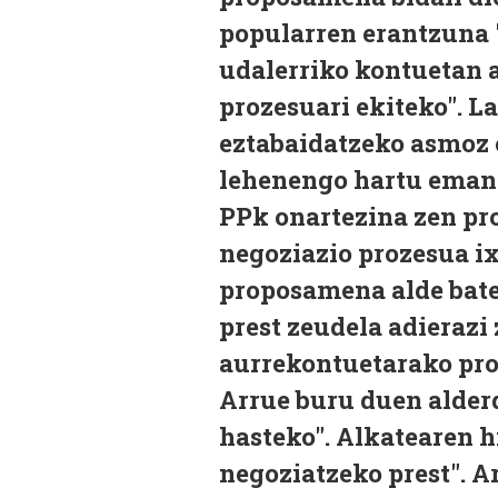
popularren erantzuna "
udalerriko kontuetan 
prozesuari ekiteko". L
eztabaidatzeko asmoz 
lehenengo hartu emane
PPk onartezina zen pr
negoziazio prozesua ix
proposamena alde bater
prest zeudela adierazi
aurrekontuetarako pr
Arrue buru duen alder
hasteko". Alkatearen h
negoziatzeko prest". A