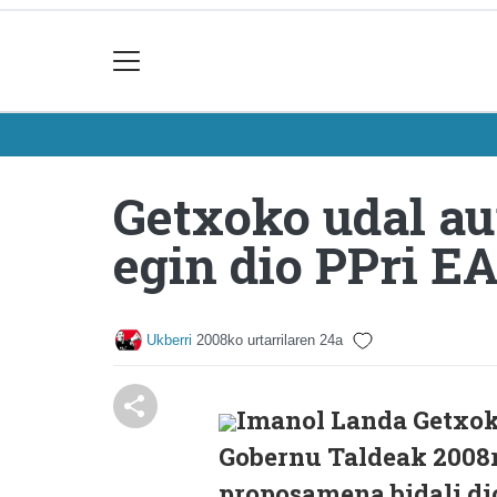
Getxoko udal a
egin dio PPri E
Ukberri
2008ko urtarrilaren 24a
Imanol Landa Getxok
Gobernu Taldeak 2008
proposamena bidali dio