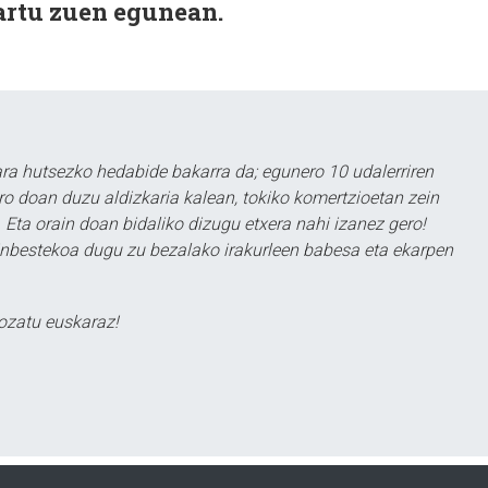
artu zuen egunean.
a hutsezko hedabide bakarra da; egunero 10 udalerriren
ero doan duzu aldizkaria kalean, tokiko komertzioetan zein
 Eta orain doan bidaliko dizugu etxera nahi izanez gero!
ezinbestekoa dugu zu bezalako irakurleen babesa eta ekarpen
ozatu euskaraz!