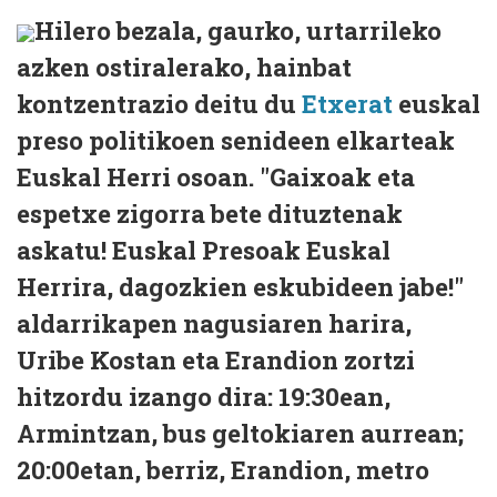
Hilero bezala, gaurko, urtarrileko
azken ostiralerako, hainbat
kontzentrazio deitu du
Etxerat
euskal
preso politikoen senideen elkarteak
Euskal Herri osoan. "Gaixoak eta
espetxe zigorra bete dituztenak
askatu! Euskal Presoak Euskal
Herrira, dagozkien eskubideen jabe!"
aldarrikapen nagusiaren harira,
Uribe Kostan eta Erandion zortzi
hitzordu izango dira: 19:30ean,
Armintzan, bus geltokiaren aurrean;
20:00etan, berriz, Erandion, metro