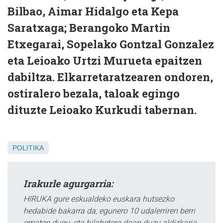
Bilbao, Aimar Hidalgo eta Kepa
Saratxaga; Berangoko Martin
Etxegarai, Sopelako Gontzal Gonzalez
eta Leioako Urtzi Murueta epaitzen
dabiltza. Elkarretaratzearen ondoren,
ostiralero bezala, taloak egingo
dituzte Leioako Kurkudi tabernan.
POLITIKA
Irakurle agurgarria:
HIRUKA gure eskualdeko euskara hutsezko
hedabide bakarra da; egunero 10 udalerriren berri
ematen dugu, eta hilabetero doan duzu aldizkaria