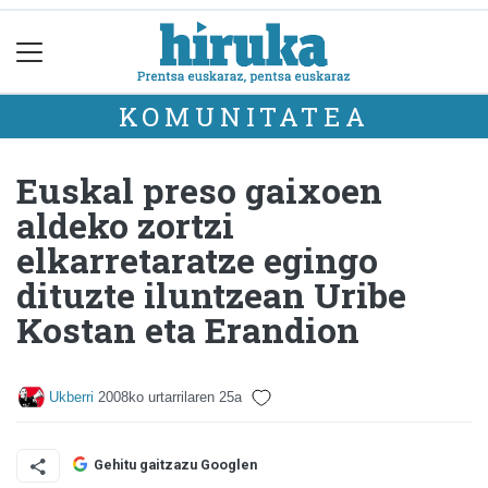
KOMUNITATEA
Euskal preso gaixoen
aldeko zortzi
elkarretaratze egingo
dituzte iluntzean Uribe
Kostan eta Erandion
Ukberri
2008ko urtarrilaren 25a
Gehitu gaitzazu Googlen