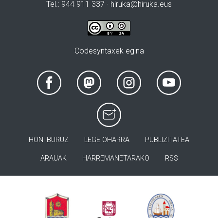
Tel.: 944 911 337 · hiruka@hiruka.eus
Codesyntaxek egina
HONI BURUZ
LEGE OHARRA
PUBLIZITATEA
ARAUAK
HARREMANETARAKO
RSS