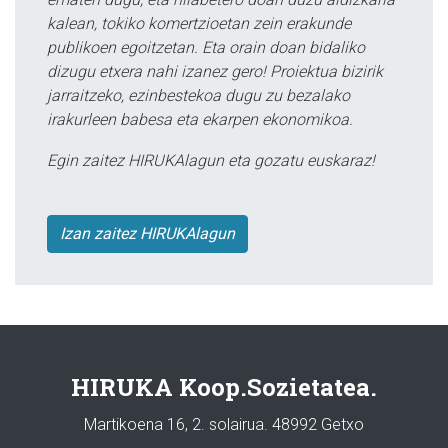
kalean, tokiko komertzioetan zein erakunde
publikoen egoitzetan. Eta orain doan bidaliko
dizugu etxera nahi izanez gero! Proiektua bizirik
jarraitzeko, ezinbestekoa dugu zu bezalako
irakurleen babesa eta ekarpen ekonomikoa.
Egin zaitez HIRUKAlagun eta gozatu euskaraz!
Izan zaitez HIRUKAlagun
HIRUKA Koop.Sozietatea.
Martikoena 16, 2. solairua. 48992 Getxo