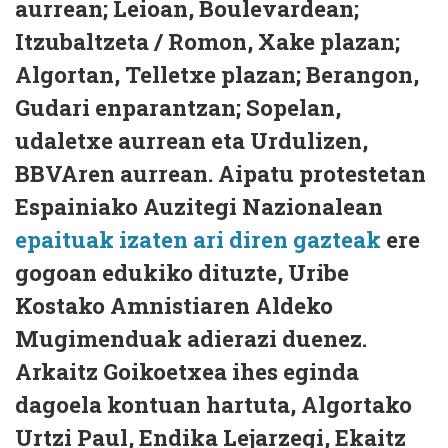
aurrean; Leioan, Boulevardean;
Itzubaltzeta / Romon, Xake plazan;
Algortan, Telletxe plazan; Berangon,
Gudari enparantzan; Sopelan,
udaletxe aurrean eta Urdulizen,
BBVAren aurrean. Aipatu protestetan
Espainiako Auzitegi Nazionalean
epaituak izaten ari diren gazteak
ere
gogoan edukiko dituzte, Uribe
Kostako Amnistiaren Aldeko
Mugimenduak adierazi duenez.
Arkaitz Goikoetxea ihes eginda
dagoela kontuan hartuta, Algortako
Urtzi Paul, Endika Lejarzegi, Ekaitz