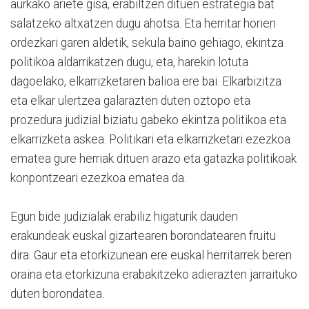
aurkako ariete gisa, erabiltzen dituen estrategia bat
salatzeko altxatzen dugu ahotsa. Eta herritar horien
ordezkari garen aldetik, sekula baino gehiago, ekintza
politikoa aldarrikatzen dugu, eta, harekin lotuta
dagoelako, elkarrizketaren balioa ere bai. Elkarbizitza
eta elkar ulertzea galarazten duten oztopo eta
prozedura judizial biziatu gabeko ekintza politikoa eta
elkarrizketa askea. Politikari eta elkarrizketari ezezkoa
ematea gure herriak dituen arazo eta gatazka politikoak
konpontzeari ezezkoa ematea da.
Egun bide judizialak erabiliz higaturik dauden
erakundeak euskal gizartearen borondatearen fruitu
dira. Gaur eta etorkizunean ere euskal herritarrek beren
oraina eta etorkizuna erabakitzeko adierazten jarraituko
duten borondatea.