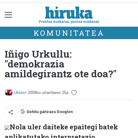
KOMUNITATEA
Iñigo Urkullu:
"demokrazia
amildegirantz ote doa?"
Ukberri
2008ko urtarrilaren 25a
Gehitu gaitzazu Googlen
Nola uler daiteke epaitegi batek
aplikatutako interpretazio