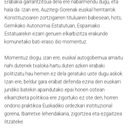
Erabakia garrantzitsua dela ere nabarmendu dugu, eta
hala da. Izan ere, Auzitegi Gorenak euskal herritarrok
Konstituzioaren zortzigarren tituluaren babesean, hots,
Gernikako Autonomia Estatutuan, Espainiako
Estatuarekin ezarri genuen elkarbizitza erakunde
komunetako bati eraso dio momentuz.
Momentuz diogu; izan ere, euskal autogobernua amaitu
nahi dutenek txaloka hartu duten azken erabaki
politizatu hau hemen ez dela geratuko uste dugu askok.
Izan ere, beldur gara erabat defenda ezina den euskarri
juridiko batekin apaindutako epai honen ostean
elkarrizketa politikoa ere zigortuko ez ote den; horren
ondorio praktikoa Euskadiko ordezkari instituzional
gorena, Ibarretxe lehendakaria, zigortzea eta ezgaitzea
litzateke.