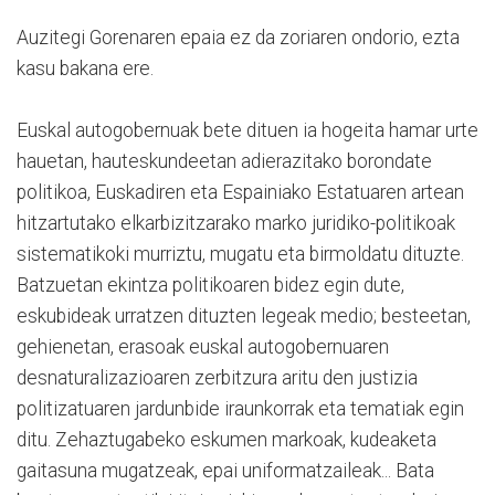
Auzitegi Gorenaren epaia ez da zoriaren ondorio, ezta
kasu bakana ere.
Euskal autogobernuak bete dituen ia hogeita hamar urte
hauetan, hauteskundeetan adierazitako borondate
politikoa, Euskadiren eta Espainiako Estatuaren artean
hitzartutako elkarbizitzarako marko juridiko-politikoak
sistematikoki murriztu, mugatu eta birmoldatu dituzte.
Batzuetan ekintza politikoaren bidez egin dute,
eskubideak urratzen dituzten legeak medio; besteetan,
gehienetan, erasoak euskal autogobernuaren
desnaturalizazioaren zerbitzura aritu den justizia
politizatuaren jardunbide iraunkorrak eta tematiak egin
ditu. Zehaztugabeko eskumen markoak, kudeaketa
gaitasuna mugatzeak, epai uniformatzaileak... Bata