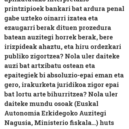
printzipioek bankari bat ardura penal
gabe uzteko oinarri izatea eta
ezaugarri berak dituen prozedura
batean auzitegi horrek berak, bere
irizpideak ahaztu, eta hiru ordezkari
publiko zigortzea? Nola uler daiteke
auzi bat artxibatu ostean eta
epaitegiek bi absoluzio-epai eman eta
gero, irakurketa juridikoa zigor epai
bat lortu arte bihurritzea? Nola uler
daiteke mundu osoak (Euskal
Autonomia Erkidegoko Auzitegi
Nagusia, Ministerio fiskala...) huts