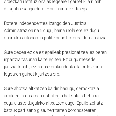
ordezkari instituzionalak legearen gainetik jarri nahi
ditugula esango dute. Hori, baina, ez da egia.
Botere independentea izango den Justizia
Administrazioa nahi dugu, baina inola ere ez dugu
onartuko autonomia politikodun boterea den Justizia.
Gure xedea ez da ez epaileak presionatzea, ez beren
inpartzialtasunari kalte egitea. Ez dugu mesede
judizialik nahi, ezta gure erakundeak eta ordezkariak
legearen gainetik jartzea ere.
Gure ahotsa altxatzen baldin badugu, demokrazia
amildegira daraman estrategia bat salatu beharra
dugula uste dugulako altxatzen dugu. Epaile zehatz
batzuk partisano gisa, herritarren borondatearen