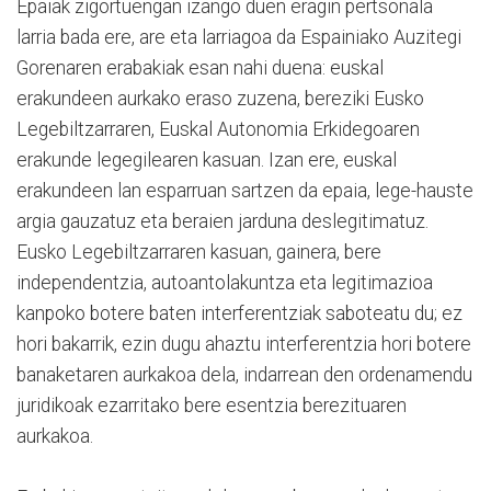
Epaiak zigortuengan izango duen eragin pertsonala
larria bada ere, are eta larriagoa da Espainiako Auzitegi
Gorenaren erabakiak esan nahi duena: euskal
erakundeen aurkako eraso zuzena, bereziki Eusko
Legebiltzarraren, Euskal Autonomia Erkidegoaren
erakunde legegilearen kasuan. Izan ere, euskal
erakundeen lan esparruan sartzen da epaia, lege-hauste
argia gauzatuz eta beraien jarduna deslegitimatuz.
Eusko Legebiltzarraren kasuan, gainera, bere
independentzia, autoantolakuntza eta legitimazioa
kanpoko botere baten interferentziak saboteatu du; ez
hori bakarrik, ezin dugu ahaztu interferentzia hori botere
banaketaren aurkakoa dela, indarrean den ordenamendu
juridikoak ezarritako bere esentzia berezituaren
aurkakoa.