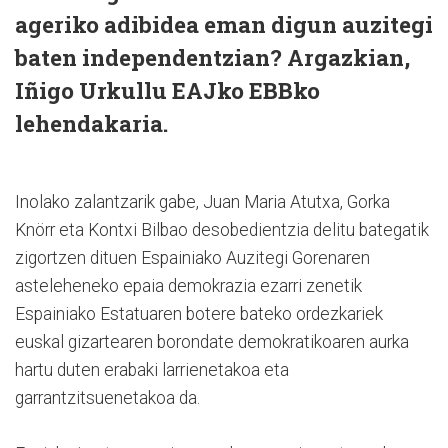
ageriko adibidea eman digun auzitegi
baten independentzian? Argazkian,
Iñigo Urkullu EAJko EBBko
lehendakaria.
Inolako zalantzarik gabe, Juan Maria Atutxa, Gorka
Knörr eta Kontxi Bilbao desobedientzia delitu bategatik
zigortzen dituen Espainiako Auzitegi Gorenaren
asteleheneko epaia demokrazia ezarri zenetik
Espainiako Estatuaren botere bateko ordezkariek
euskal gizartearen borondate demokratikoaren aurka
hartu duten erabaki larrienetakoa eta
garrantzitsuenetakoa da.