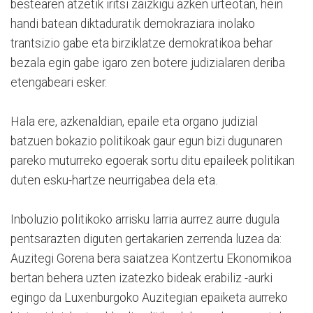
bestearen atzetik iritsi zaizkigu azken urteotan, hein
handi batean diktaduratik demokraziara inolako
trantsizio gabe eta birziklatze demokratikoa behar
bezala egin gabe igaro zen botere judizialaren deriba
etengabeari esker.
Hala ere, azkenaldian, epaile eta organo judizial
batzuen bokazio politikoak gaur egun bizi dugunaren
pareko muturreko egoerak sortu ditu epaileek politikan
duten esku-hartze neurrigabea dela eta.
Inboluzio politikoko arrisku larria aurrez aurre dugula
pentsarazten diguten gertakarien zerrenda luzea da:
Auzitegi Gorena bera saiatzea Kontzertu Ekonomikoa
bertan behera uzten izatezko bideak erabiliz -aurki
egingo da Luxenburgoko Auzitegian epaiketa aurreko