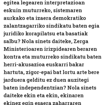
egitea legearen interpretazioan
eskuin muturreko, sistemaren
aurkako eta izaera demokratiko
zalantzagarriko sindikatu baten egia
juridiko korapilatsu eta basatiak
salbu? Nola sinets daiteke, Zerga
Ministerioaren irizpidearen beraren
kontra eta muturreko sindikatu baten
herri-akusazioa euskarri bakar
hartuta, zigor-epai bat lortu arte bere
jarduera gelditu ez duen auzitegi
baten independentzian? Nola sinets
daiteke ekin eta ekin, ekinaren
ekinez egin esaera zaharraren