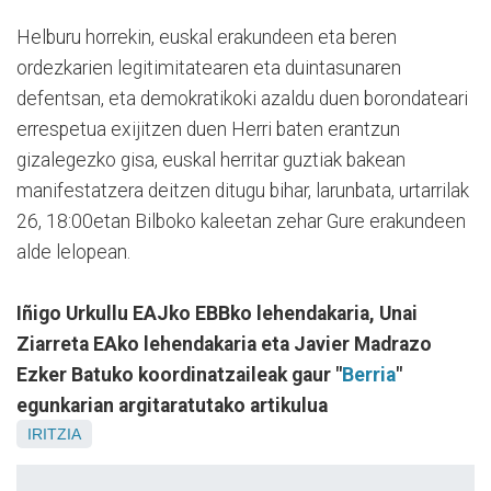
Helburu horrekin, euskal erakundeen eta beren
ordezkarien legitimitatearen eta duintasunaren
defentsan, eta demokratikoki azaldu duen borondateari
errespetua exijitzen duen Herri baten erantzun
gizalegezko gisa, euskal herritar guztiak bakean
manifestatzera deitzen ditugu bihar, larunbata, urtarrilak
26, 18:00etan Bilboko kaleetan zehar Gure erakundeen
alde lelopean.
Iñigo Urkullu EAJko EBBko lehendakaria, Unai
Ziarreta EAko lehendakaria eta Javier Madrazo
Ezker Batuko koordinatzaileak gaur "
Berria
"
egunkarian argitaratutako artikulua
IRITZIA