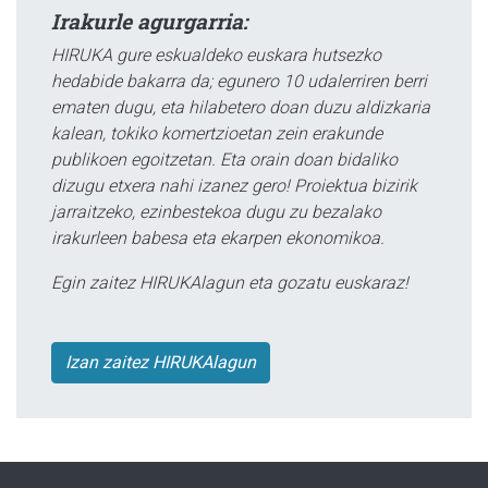
Irakurle agurgarria:
HIRUKA gure eskualdeko euskara hutsezko
hedabide bakarra da; egunero 10 udalerriren berri
ematen dugu, eta hilabetero doan duzu aldizkaria
kalean, tokiko komertzioetan zein erakunde
publikoen egoitzetan. Eta orain doan bidaliko
dizugu etxera nahi izanez gero! Proiektua bizirik
jarraitzeko, ezinbestekoa dugu zu bezalako
irakurleen babesa eta ekarpen ekonomikoa.
Egin zaitez HIRUKAlagun eta gozatu euskaraz!
Izan zaitez HIRUKAlagun