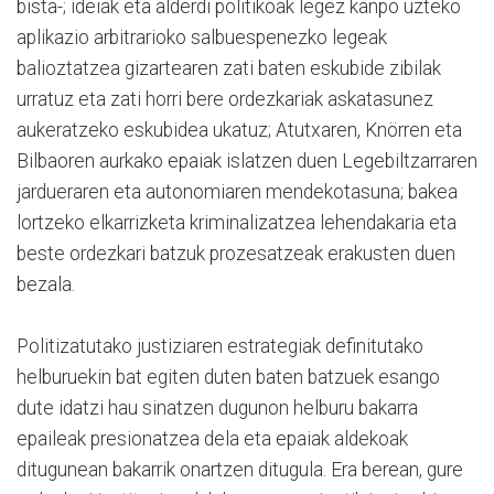
bista-; ideiak eta alderdi politikoak legez kanpo uzteko
aplikazio arbitrarioko salbuespenezko legeak
balioztatzea gizartearen zati baten eskubide zibilak
urratuz eta zati horri bere ordezkariak askatasunez
aukeratzeko eskubidea ukatuz; Atutxaren, Knörren eta
Bilbaoren aurkako epaiak islatzen duen Legebiltzarraren
jardueraren eta autonomiaren mendekotasuna; bakea
lortzeko elkarrizketa kriminalizatzea lehendakaria eta
beste ordezkari batzuk prozesatzeak erakusten duen
bezala.
Politizatutako justiziaren estrategiak definitutako
helburuekin bat egiten duten baten batzuek esango
dute idatzi hau sinatzen dugunon helburu bakarra
epaileak presionatzea dela eta epaiak aldekoak
ditugunean bakarrik onartzen ditugula. Era berean, gure