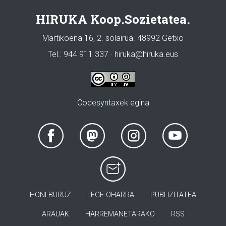
HIRUKA Koop.Sozietatea.
Martikoena 16, 2. solairua. 48992 Getxo
Tel.: 944 911 337 · hiruka@hiruka.eus
Codesyntaxek egina
HONI BURUZ
LEGE OHARRA
PUBLIZITATEA
ARAUAK
HARREMANETARAKO
RSS