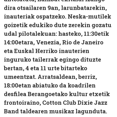
dira otsailaren 9an, larunbatarekin,
inauteriak ospatzeko. Neska-mutilek
goizetik edukiko dute zerekin gozatu
udal pilotalekuan: hasteko, 11:30etik
14:00etara, Venezia, Rio de Janeiro
eta Euskal Herriko inauterien
inguruko tailerrak egingo dituzte
bertan, 4 eta 11 urte bitarteko
umeentzat. Arratsaldean, berriz,
18:00etan abiatuko da koadrilen
desfilea Berangoetako kultur etxetik
frontoiraino, Cotton Club Dixie Jazz
Band taldearen musikaz lagunduta.