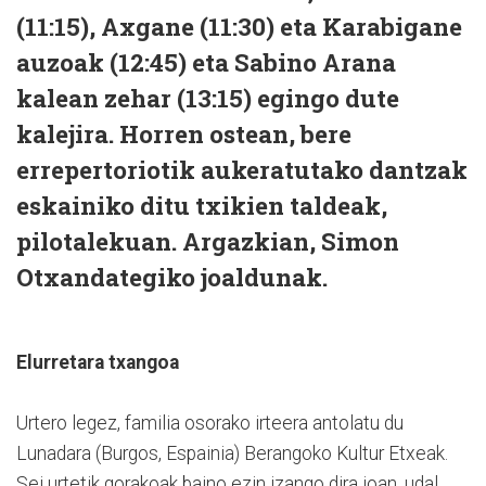
(11:15), Axgane (11:30) eta Karabigane
auzoak (12:45) eta Sabino Arana
kalean zehar (13:15) egingo dute
kalejira. Horren ostean, bere
errepertoriotik aukeratutako dantzak
eskainiko ditu txikien taldeak,
pilotalekuan. Argazkian, Simon
Otxandategiko joaldunak.
Elurretara txangoa
Urtero legez, familia osorako irteera antolatu du
Lunadara (Burgos, Espainia) Berangoko Kultur Etxeak.
Sei urtetik gorakoak baino ezin izango dira joan, udal