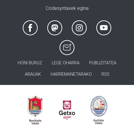
Codesyntaxek egina
HONI BURUZ
LEGE OHARRA
PUBLIZITATEA
ARAUAK
HARREMANETARAKO
RSS