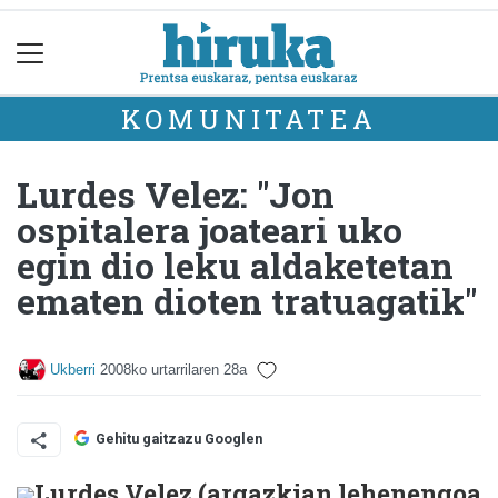
KOMUNITATEA
Lurdes Velez: "Jon
ospitalera joateari uko
egin dio leku aldaketetan
ematen dioten tratuagatik"
Ukberri
2008ko urtarrilaren 28a
Gehitu gaitzazu Googlen
Lurdes Velez (argazkian lehenengoa