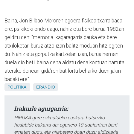
Baina, Jon Bilbao Mororen egoera fisikoa txarra bada
ere, psikikoki ondo dago, nahiz eta bere burua 1982an
gelditu den: "memoria ikagaragarria dauka eta bere
atxiloketari buruz atzo izan balitz moduan hitz egiten
du. Nahiz eta gorputza kartzelan izan, burua hemen
duela dio beti, baina dena aldatu dena kontuan hartuta
aterako denean 'gida'ren bat lortu beharko duen jakin
badaki ere".
POLITIKA
ERANDIO
Irakurle agurgarria:
HIRUKA gure eskualdeko euskara hutsezko
hedabide bakarra da; egunero 10 udalerriren berri
ematen dugu, eta hilabetero doan duzu aldizkaria