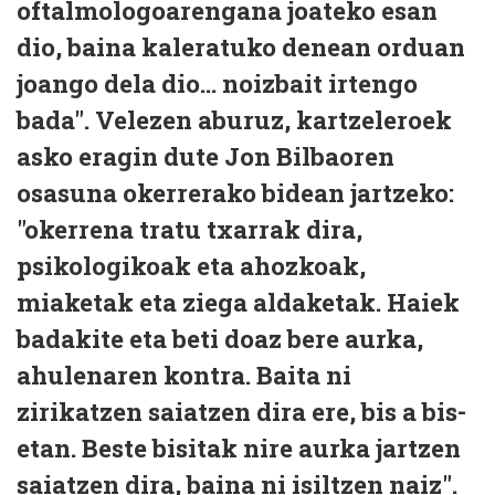
oftalmologoarengana joateko esan
dio, baina kaleratuko denean orduan
joango dela dio... noizbait irtengo
bada". Velezen aburuz, kartzeleroek
asko eragin dute Jon Bilbaoren
osasuna okerrerako bidean jartzeko:
"okerrena tratu txarrak dira,
psikologikoak eta ahozkoak,
miaketak eta ziega aldaketak. Haiek
badakite eta beti doaz bere aurka,
ahulenaren kontra. Baita ni
zirikatzen saiatzen dira ere, bis a bis-
etan. Beste bisitak nire aurka jartzen
saiatzen dira, baina ni isiltzen naiz".