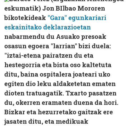
eskumatik) Jon BIlbao Mororen
bikotekideak
"Gara" egunkariari
eskainitako deklarazioetan
nabarmendu du Asuako presoak
osasun egoera "larrian" bizi duela:
"iztai-etena pairatzen du eta
hestegorria eta bista oso kaltetuta
ditu, baina ospitalera joateari uko
egiten dio leku aldaketetan ematen
dioten tratuagatik. Txarto pasatzen
du, okerren eramaten duena da hori.
Bizkar eta hezurretako gaitzak ere
jasaten ditu, eta medikuak