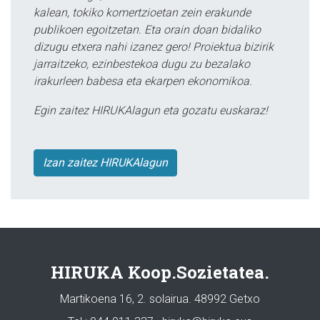
kalean, tokiko komertzioetan zein erakunde
publikoen egoitzetan. Eta orain doan bidaliko
dizugu etxera nahi izanez gero! Proiektua bizirik
jarraitzeko, ezinbestekoa dugu zu bezalako
irakurleen babesa eta ekarpen ekonomikoa.
Egin zaitez HIRUKAlagun eta gozatu euskaraz!
Izan zaitez HIRUKAlagun
HIRUKA Koop.Sozietatea.
Martikoena 16, 2. solairua. 48992 Getxo