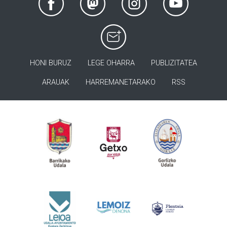
HONI BURUZ
LEGE OHARRA
PUBLIZITATEA
ARAUAK
HARREMANETARAKO
RSS