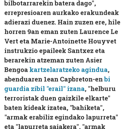
bilbotarrarekin batera dago",
errepresioaren aurkako erakundeak
adierazi duenez. Hain zuzen ere, hile
horren 9an eman zuten Laurence Le
Vert eta Marie-Antoinette Houyvet
instrukzio epaileek Santxez eta
berarekin atzeman zuten Asier
Bengoa
kartzelaratzeko agindua
,
abenduaren 1ean Capbreton-en
bi
guardia zibil "erail" izana
, "helburu
terroristak duen gaizkile elkarte"
baten kideak izatea, "bahiketa",
"armak erabiliz egindako lapurreta"
eta "lapurreta saiakera", "armak