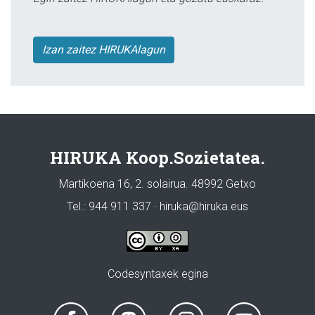
Izan zaitez HIRUKAlagun
HIRUKA Koop.Sozietatea.
Martikoena 16, 2. solairua. 48992 Getxo
Tel.: 944 911 337 · hiruka@hiruka.eus
Codesyntaxek egina