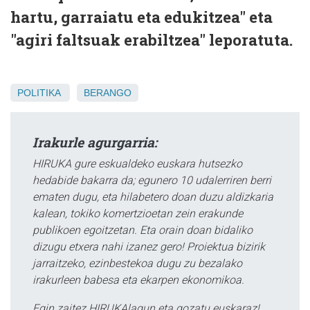
hartu, garraiatu eta edukitzea" eta
"agiri faltsuak erabiltzea" leporatuta.
POLITIKA
BERANGO
Irakurle agurgarria:
HIRUKA gure eskualdeko euskara hutsezko
hedabide bakarra da; egunero 10 udalerriren berri
ematen dugu, eta hilabetero doan duzu aldizkaria
kalean, tokiko komertzioetan zein erakunde
publikoen egoitzetan. Eta orain doan bidaliko
dizugu etxera nahi izanez gero! Proiektua bizirik
jarraitzeko, ezinbestekoa dugu zu bezalako
irakurleen babesa eta ekarpen ekonomikoa.
Egin zaitez HIRUKAlagun eta gozatu euskaraz!