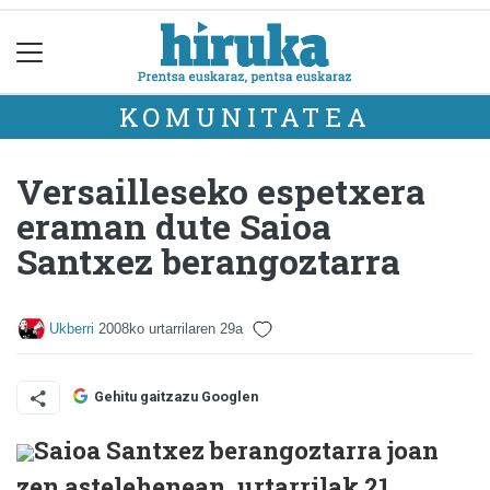
KOMUNITATEA
Versailleseko espetxera
eraman dute Saioa
Santxez berangoztarra
Ukberri
2008ko urtarrilaren 29a
Gehitu gaitzazu Googlen
Saioa Santxez berangoztarra joan
zen astelehenean, urtarrilak 21,