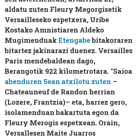
aldatu zuten Fleury Megorgisetik
Versailleseko espetxera, Uribe
Kostako Amnistiaren Aldeko
Mugimenduak
Etengabe
bitakoraren
bitartez jakinarazi duenez. Versailles
Paris mendebaldean dago,
Berangotik 922 kilometrotara. "Saioa
abenduren 5ean atxilotu zuten
–
Chateauneuf de Randon herrian
(Lozere, Frantzia)– eta, harrez gero,
isolamenduan bakartuta egon da
Fleury Merogis espetxean. Orain,
Versallesen Maite Juarros