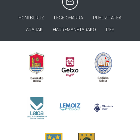
HONI BURUZ
LEGE OHARRA
PUBLIZITATEA
ARAUAK
HARREMANETARAKO
RSS