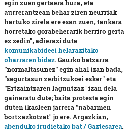
egin zuen gertaera hura, eta
aurrerantzean behar ziren neurriak
hartuko zirela ere esan zuen, tankera
horretako gorabeherarik berriro gerta
ez zedin", adierazi dute
komunikabideei helarazitako
oharraren bidez
. Gaurko batzarra
"normaltasunez" egin ahal izan bada,
"segurtasun zerbitzukoei esker" eta
"Ertzaintzaren laguntzaz" izan dela
gaineratu dute; baita protesta egin
duten ikasleen jarrera "nabarmen
bortxazkotzat" jo ere. Argazkian,
abenduko irudietako bat / Gaztesarea
.