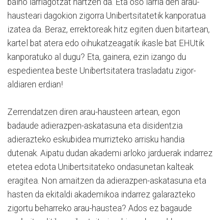
baino larriagotzat hartzen da. Eta oso larria den arau-
hausteari dagokion zigorra Unibertsitatetik kanporatua
izatea da. Beraz, errektoreak hitz egiten duen bitartean,
kartel bat atera edo oihukatzeagatik ikasle bat EHUtik
kanporatuko al dugu? Eta, gainera, ezin izango du
espedientea beste Unibertsitatera trasladatu zigor-
aldiaren erdian!
Zerrendatzen diren arau-hausteen artean, egon
badaude adierazpen-askatasuna eta disidentzia
adierazteko eskubidea murrizteko arrisku handia
dutenak. Aipatu dudan akademi arloko jarduerak indarrez
etetea edota Unibertsitateko ondasunetan kalteak
eragitea. Non amaitzen da adierazpen-askatasuna eta
hasten da ekitaldi akademikoa indarrez galarazteko
zigortu beharreko arau-haustea? Ados ez bagaude