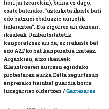
hori jartzearekin), baina ez dago,
esate baterako, "azterketa ikasle bati
edo batzuei ebaluazio aurretik
helaraztea". Eta zigorrez ari denean,
ikasleak Unibertsitatetik
kanporatzeaz ari da, ez irakasle bat
edo AZPko bat kanporatua izateaz.
Argazkian, atzo ikasleek
Klaustroaren aurrean egindako
protestaren aurka Delta segurtasun
enpresako hainbat guardia borra
luzagarriez oldartzen /
Gaztesarea
.