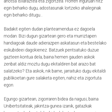
ahotsa isilaraztea eta zigortzea. Horren inguruan hitz
egin beharko dugu, adostasunak lortzeko ahaleginak
egin beharko ditugu...
Badakit egiten dudan planteamendua ez dagoela
modan. Bizi dugun gizartean gero eta murriztapen
handiagoak daude adierazpen askatasun eta bestelako
eskubideei dagokienez. Batzuek pentsatuko duzue
gazteen kontua dela, baina hemen gauden askok
zenbat aldiz moztu dugu ekitaldiren bat arazo bat
salatzeko? Eta askok, nik barne, jarraituko dugu ekitaldi
publikoetan gure salaketa egiten, nahiz eta zigortuta
egon.
Egungo gizartean, zigorraren bidea da nagusi, baina
Unibertsitateak, jakintza-gunea izanik, gatazkak