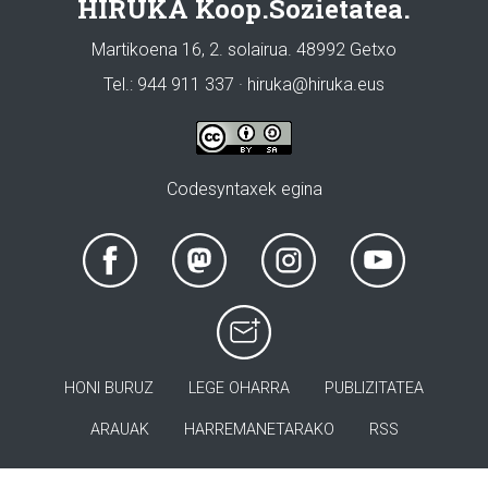
HIRUKA Koop.Sozietatea.
Martikoena 16, 2. solairua. 48992 Getxo
Tel.: 944 911 337 · hiruka@hiruka.eus
Codesyntaxek egina
HONI BURUZ
LEGE OHARRA
PUBLIZITATEA
ARAUAK
HARREMANETARAKO
RSS