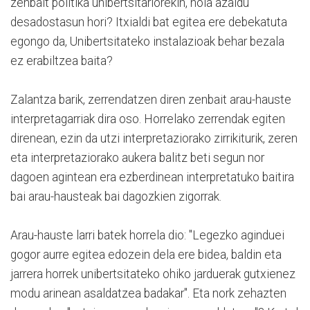
zenbait politika unibertsitariorekin, nola azaldu
desadostasun hori? Itxialdi bat egitea ere debekatuta
egongo da, Unibertsitateko instalazioak behar bezala
ez erabiltzea baita?
Zalantza barik, zerrendatzen diren zenbait arau-hauste
interpretagarriak dira oso. Horrelako zerrendak egiten
direnean, ezin da utzi interpretaziorako zirrikiturik, zeren
eta interpretaziorako aukera balitz beti segun nor
dagoen agintean era ezberdinean interpretatuko baitira
bai arau-hausteak bai dagozkien zigorrak.
Arau-hauste larri batek horrela dio: "Legezko aginduei
gogor aurre egitea edozein dela ere bidea, baldin eta
jarrera horrek unibertsitateko ohiko jarduerak gutxienez
modu arinean asaldatzea badakar". Eta nork zehazten