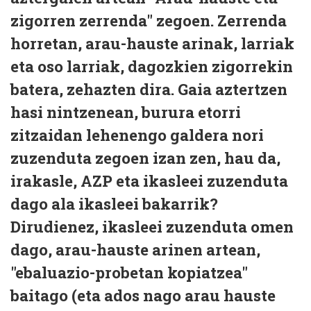
zigorren zerrenda" zegoen. Zerrenda
horretan, arau-hauste arinak, larriak
eta oso larriak, dagozkien zigorrekin
batera, zehazten dira. Gaia aztertzen
hasi nintzenean, burura etorri
zitzaidan lehenengo galdera nori
zuzenduta zegoen izan zen, hau da,
irakasle, AZP eta ikasleei zuzenduta
dago ala ikasleei bakarrik?
Dirudienez, ikasleei zuzenduta omen
dago, arau-hauste arinen artean,
"ebaluazio-probetan kopiatzea"
baitago (eta ados nago arau hauste