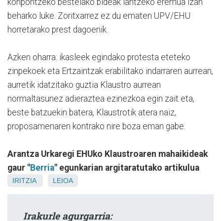
konpontzeko bestelako bideak lantzeko eremua izan
beharko luke. Zoritxarrez ez du ematen UPV/EHU
horretarako prest dagoenik.
Azken oharra: ikasleek egindako protesta eteteko
zinpekoek eta Ertzaintzak erabilitako indarraren aurrean,
aurretik idatzitako guztia Klaustro aurrean
normaltasunez adieraztea ezinezkoa egin zait eta,
beste batzuekin batera, Klaustrotik atera naiz,
proposamenaren kontrako nire boza eman gabe.
Arantza Urkaregi EHUko Klaustroaren mahaikideak
gaur "
Berria
" egunkarian argitaratutako artikulua
IRITZIA
LEIOA
Irakurle agurgarria: