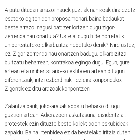
Aipatu ditudan arrazoi hauek guztiak nahikoak dira ezetz
esateko egiten den proposamenari, baina badaukat
beste arrazoi nagusi bat: zer lortzen dugu zigor-
zerrenda hau onartuta? Uste al dugu bide horretatik
unibertsitateko elkarbizitza hobetuko denik? Nire ustez,
ez. Zigor-zerrenda hau onartzen badugu, elkarbizitza
bultzatu beharrean, kontrakoa egingo dugu. Egun, gure
artean eta unibertsitario-kolektiboen artean ditugun
diferentziak, iritzi ezberdinak... ez dira konponduko.
Zigorrak ez ditu arazoak konpontzen.
Zalantza barik, joko-arauak adostu beharko ditugu
guztion artean. Adierazpen-askatasuna, disidentzia...
protestek ezin dituzte beste kolektiboen eskubideak
zapaldu. Baina irtenbidea ez da bestelako iritzia duten