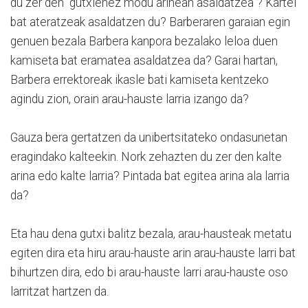
du zer den "gutxienez modu arinean asaldatzea"? Kartel
bat ateratzeak asaldatzen du? Barberaren garaian egin
genuen bezala Barbera kanpora bezalako leloa duen
kamiseta bat eramatea asaldatzea da? Garai hartan,
Barbera errektoreak ikasle bati kamiseta kentzeko
agindu zion, orain arau-hauste larria izango da?
Gauza bera gertatzen da unibertsitateko ondasunetan
eragindako kalteekin. Nork zehazten du zer den kalte
arina edo kalte larria? Pintada bat egitea arina ala larria
da?
Eta hau dena gutxi balitz bezala, arau-hausteak metatu
egiten dira eta hiru arau-hauste arin arau-hauste larri bat
bihurtzen dira, edo bi arau-hauste larri arau-hauste oso
larritzat hartzen da.