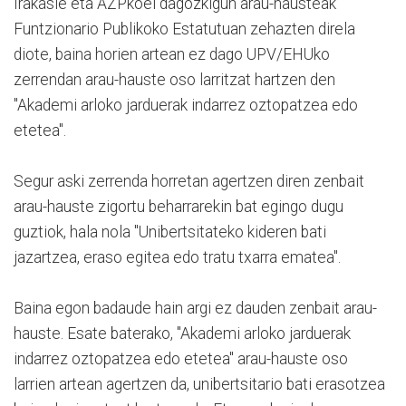
Irakasle eta AZPkoei dagozkigun arau-hausteak
Funtzionario Publikoko Estatutuan zehazten direla
diote, baina horien artean ez dago UPV/EHUko
zerrendan arau-hauste oso larritzat hartzen den
"Akademi arloko jarduerak indarrez oztopatzea edo
etetea".
Segur aski zerrenda horretan agertzen diren zenbait
arau-hauste zigortu beharrarekin bat egingo dugu
guztiok, hala nola "Unibertsitateko kideren bati
jazartzea, eraso egitea edo tratu txarra ematea".
Baina egon badaude hain argi ez dauden zenbait arau-
hauste. Esate baterako, "Akademi arloko jarduerak
indarrez oztopatzea edo etetea" arau-hauste oso
larrien artean agertzen da, unibertsitario bati erasotzea