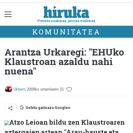
KOMUNITATEA
Arantza Urkaregi: "EHUko
Klaustroan azaldu nahi
nuena"
Ukberri
2008ko urtarrilaren 31
Gehitu gaitzazu Googlen
Atzo Leioan bildu zen Klaustroaren
aztergaien artean "Arau-hauste eta