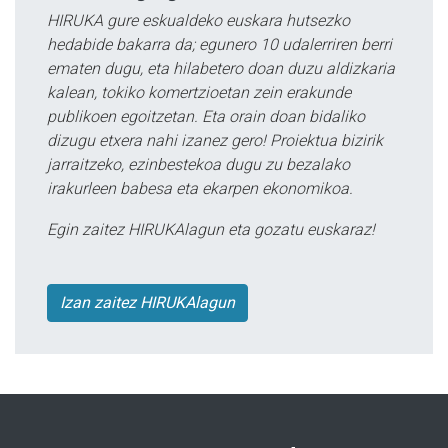
HIRUKA gure eskualdeko euskara hutsezko
hedabide bakarra da; egunero 10 udalerriren berri
ematen dugu, eta hilabetero doan duzu aldizkaria
kalean, tokiko komertzioetan zein erakunde
publikoen egoitzetan. Eta orain doan bidaliko
dizugu etxera nahi izanez gero! Proiektua bizirik
jarraitzeko, ezinbestekoa dugu zu bezalako
irakurleen babesa eta ekarpen ekonomikoa.
Egin zaitez HIRUKAlagun eta gozatu euskaraz!
Izan zaitez HIRUKAlagun