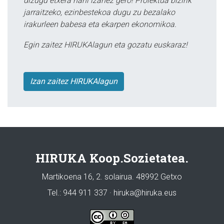
dizugu etxera nahi izanez gero! Proiektua bizirik
jarraitzeko, ezinbestekoa dugu zu bezalako
irakurleen babesa eta ekarpen ekonomikoa.
Egin zaitez HIRUKAlagun eta gozatu euskaraz!
Izan zaitez HIRUKAlagun
HIRUKA Koop.Sozietatea.
Martikoena 16, 2. solairua. 48992 Getxo
Tel.: 944 911 337 · hiruka@hiruka.eus