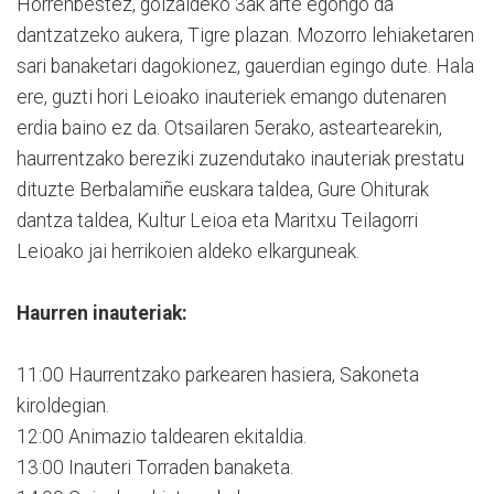
Horrenbestez, goizaldeko 3ak arte egongo da
dantzatzeko aukera, Tigre plazan. Mozorro lehiaketaren
sari banaketari dagokionez, gauerdian egingo dute. Hala
ere, guzti hori Leioako inauteriek emango dutenaren
erdia baino ez da. Otsailaren 5erako, asteartearekin,
haurrentzako bereziki zuzendutako inauteriak prestatu
dituzte Berbalamiñe euskara taldea, Gure Ohiturak
dantza taldea, Kultur Leioa eta Maritxu Teilagorri
Leioako jai herrikoien aldeko elkarguneak.
Haurren inauteriak:
11:00 Haurrentzako parkearen hasiera, Sakoneta
kiroldegian.
12:00 Animazio taldearen ekitaldia.
13:00 Inauteri Torraden banaketa.