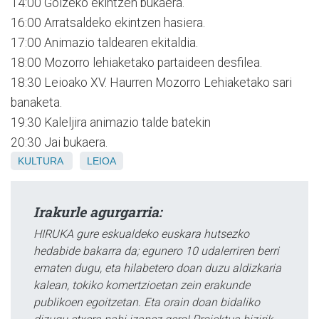
14:00 Goizeko ekintzen bukaera.
16:00 Arratsaldeko ekintzen hasiera.
17:00 Animazio taldearen ekitaldia.
18:00 Mozorro lehiaketako partaideen desfilea.
18:30 Leioako XV. Haurren Mozorro Lehiaketako sari
banaketa.
19:30 Kaleljira animazio talde batekin
20:30 Jai bukaera.
KULTURA
LEIOA
Irakurle agurgarria:
HIRUKA gure eskualdeko euskara hutsezko
hedabide bakarra da; egunero 10 udalerriren berri
ematen dugu, eta hilabetero doan duzu aldizkaria
kalean, tokiko komertzioetan zein erakunde
publikoen egoitzetan. Eta orain doan bidaliko