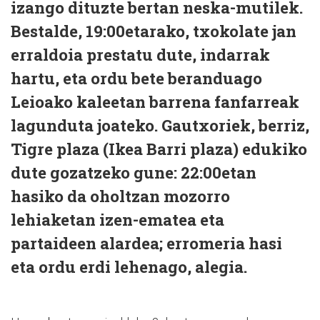
izango dituzte bertan neska-mutilek.
Bestalde, 19:00etarako, txokolate jan
erraldoia prestatu dute, indarrak
hartu, eta ordu bete beranduago
Leioako kaleetan barrena fanfarreak
lagunduta joateko. Gautxoriek, berriz,
Tigre plaza (Ikea Barri plaza) edukiko
dute gozatzeko gune: 22:00etan
hasiko da oholtzan mozorro
lehiaketan izen-ematea eta
partaideen alardea; erromeria hasi
eta ordu erdi lehenago, alegia.