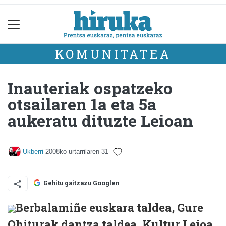
KOMUNITATEA
Inauteriak ospatzeko
otsailaren 1a eta 5a
aukeratu dituzte Leioan
Ukberri
2008ko urtarrilaren 31
Gehitu gaitzazu Googlen
Berbalamiñe euskara taldea, Gure
Ohiturak dantza taldea, Kultur Leioa