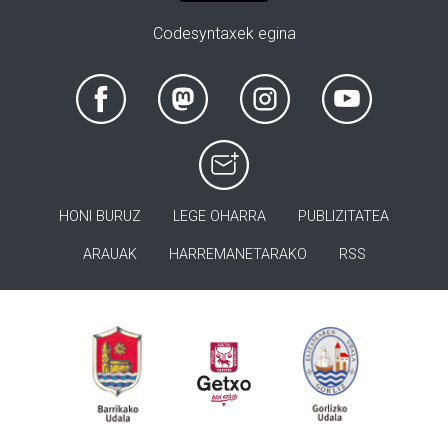
Codesyntaxek egina
HONI BURUZ
LEGE OHARRA
PUBLIZITATEA
ARAUAK
HARREMANETARAKO
RSS