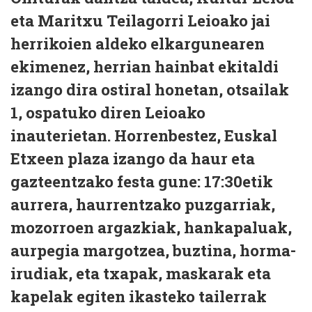
eta Maritxu Teilagorri Leioako jai
herrikoien aldeko elkargunearen
ekimenez, herrian hainbat ekitaldi
izango dira ostiral honetan, otsailak
1, ospatuko diren Leioako
inauterietan. Horrenbestez, Euskal
Etxeen plaza izango da haur eta
gazteentzako festa gune: 17:30etik
aurrera, haurrentzako puzgarriak,
mozorroen argazkiak, hankapaluak,
aurpegia margotzea, buztina, horma-
irudiak, eta txapak, maskarak eta
kapelak egiten ikasteko tailerrak