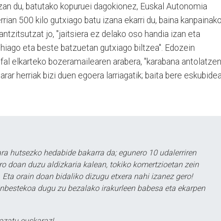
t izan du, batutako kopuruei dagokionez, Euskal Autonomia
rian 500 kilo gutxiago batu izana ekarri du, baina kanpainak
ntzitsutzat jo, "jaitsiera ez delako oso handia izan eta
hiago eta beste batzuetan gutxiago biltzea". Edozein
al elkarteko bozeramailearen arabera, "karabana antolatze
rar herriak bizi duen egoera larriagatik; baita bere eskubide
a hutsezko hedabide bakarra da; egunero 10 udalerriren
ero doan duzu aldizkaria kalean, tokiko komertzioetan zein
 Eta orain doan bidaliko dizugu etxera nahi izanez gero!
ezinbestekoa dugu zu bezalako irakurleen babesa eta ekarpen
ozatu euskaraz!