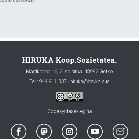
HIRUKA Koop.Sozietatea.
Martikoena 16, 2. solairua. 48992 Getxo
Tel.: 944 911 337 · hiruka@hiruka.eus
Codesyntaxek egina