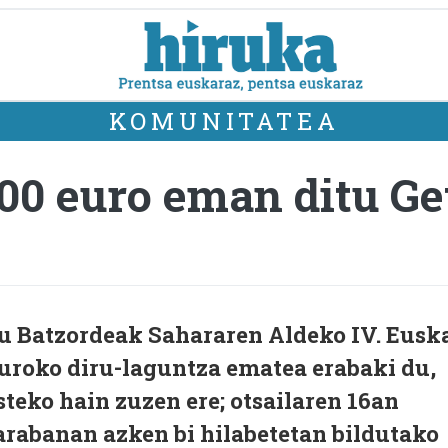
KOMUNITATEA
00 euro eman ditu G
u Batzordeak Sahararen Aldeko IV. Eusk
uroko diru-laguntza ematea erabaki du,
steko hain zuzen ere; otsailaren 16an
arabanan azken bi hilabetetan bildutako