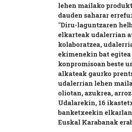
lehen mailako produkt
dauden saharar errefu
"Diru-laguntzaren hel
elkarteak udalerrian 
kolaboratzea, udalerri
ekimenekin bat egitea
konpromisoan beste ur
alkateak gaurko prent
udalerrian lehen maila
oliotan, azukrea, arroz
Udalarekin, 16 ikastet
banketxeekin elkarlan
Euskal Karabanak erab