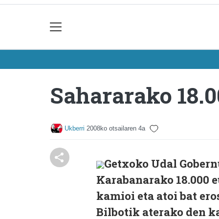
Sahararako 18.0
Ukberri
2008ko otsailaren 4a
Getxoko Udal Gobern
Karabanarako 18.000 e
kamioi eta atoi bat ero
Bilbotik aterako den k