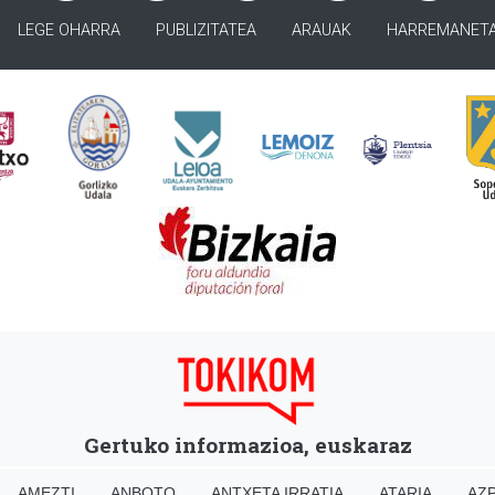
LEGE OHARRA
PUBLIZITATEA
ARAUAK
HARREMANET
Gertuko informazioa, euskaraz
AMEZTI
ANBOTO
ANTXETA IRRATIA
ATARIA
AZP