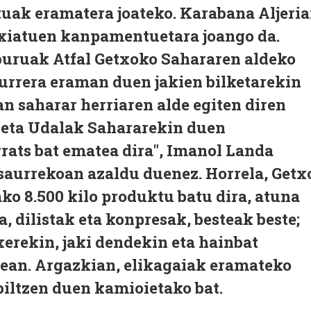
uak eramatera joateko. Karabana Aljeri
xiatuen kanpamentuetara joango da.
buruak Atfal Getxoko Sahararen aldeko
aurrera eraman duen jakien bilketarekin
an saharar herriaren alde egiten diren
 eta Udalak Sahararekin duen
rats bat ematea dira", Imanol Landa
saurrekoan azaldu duenez. Horrela, Getx
ko 8.500 kilo produktu batu dira, atuna
a, dilistak eta konpresak, besteak beste;
xerekin, jaki dendekin eta hainbat
ean. Argazkian, elikagaiak eramateko
iltzen duen kamioietako bat.