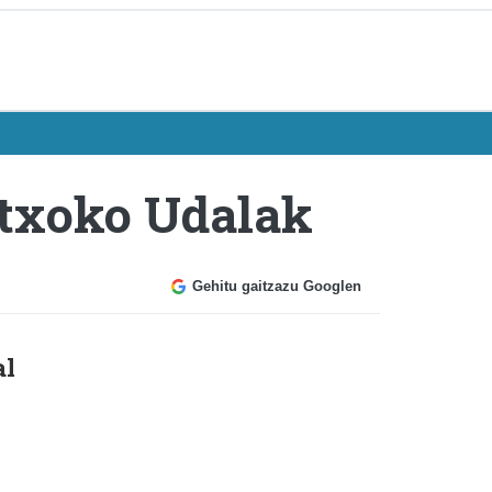
etxoko Udalak
Gehitu gaitzazu Googlen
al