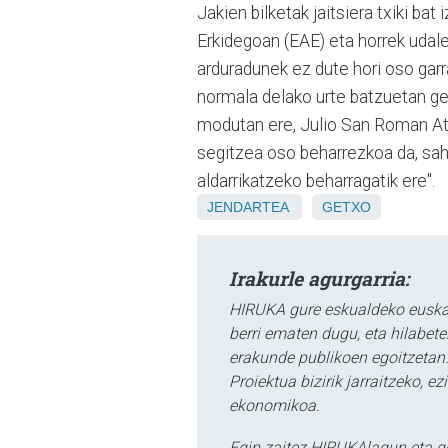
Jakien bilketak jaitsiera txiki ba
Erkidegoan (EAE) eta horrek udaler
arduradunek ez dute hori oso garra
normala delako urte batzuetan ge
modutan ere, Julio San Roman Atf
segitzea oso beharrezkoa da, saha
aldarrikatzeko beharragatik ere".
JENDARTEA
GETXO
Irakurle agurgarria:
HIRUKA gure eskualdeko euskar
berri ematen dugu, eta hilabet
erakunde publikoen egoitzetan.
Proiektua bizirik jarraitzeko, 
ekonomikoa.
Egin zaitez HIRUKAlagun eta g