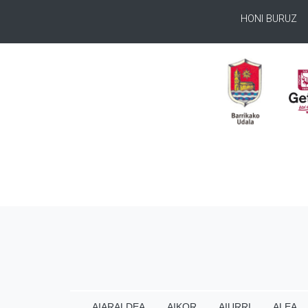
HONI BURUZ
AIARALDEA
AIKOR
AIURRI
ALEA