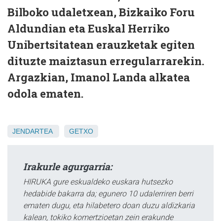
Bilboko udaletxean, Bizkaiko Foru
Aldundian eta Euskal Herriko
Unibertsitatean erauzketak egiten
dituzte maiztasun erregularrarekin.
Argazkian, Imanol Landa alkatea
odola ematen.
JENDARTEA
GETXO
Irakurle agurgarria:
HIRUKA gure eskualdeko euskara hutsezko
hedabide bakarra da; egunero 10 udalerriren berri
ematen dugu, eta hilabetero doan duzu aldizkaria
kalean, tokiko komertzioetan zein erakunde