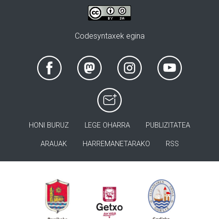
Codesyntaxek egina
HONI BURUZ
LEGE OHARRA
PUBLIZITATEA
ARAUAK
HARREMANETARAKO
RSS