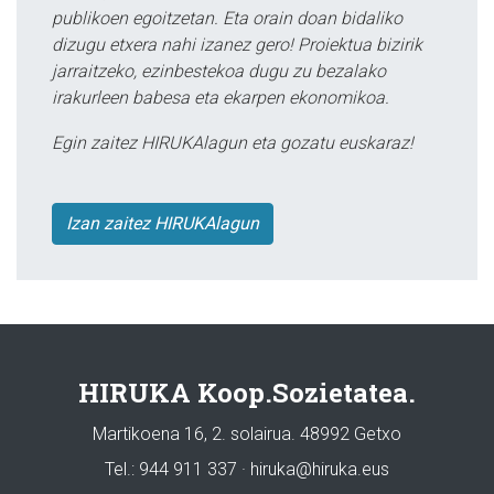
publikoen egoitzetan. Eta orain doan bidaliko
dizugu etxera nahi izanez gero! Proiektua bizirik
jarraitzeko, ezinbestekoa dugu zu bezalako
irakurleen babesa eta ekarpen ekonomikoa.
Egin zaitez HIRUKAlagun eta gozatu euskaraz!
Izan zaitez HIRUKAlagun
HIRUKA Koop.Sozietatea.
Martikoena 16, 2. solairua. 48992 Getxo
Tel.: 944 911 337 · hiruka@hiruka.eus