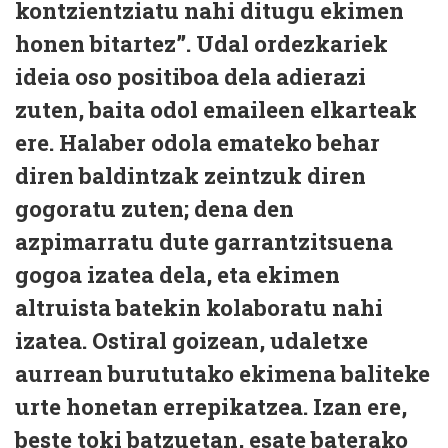
kontzientziatu nahi ditugu ekimen
honen bitartez”. Udal ordezkariek
ideia oso positiboa dela adierazi
zuten, baita odol emaileen elkarteak
ere. Halaber odola emateko behar
diren baldintzak zeintzuk diren
gogoratu zuten; dena den
azpimarratu dute garrantzitsuena
gogoa izatea dela, eta ekimen
altruista batekin kolaboratu nahi
izatea. Ostiral goizean, udaletxe
aurrean burututako ekimena baliteke
urte honetan errepikatzea. Izan ere,
beste toki batzuetan, esate baterako