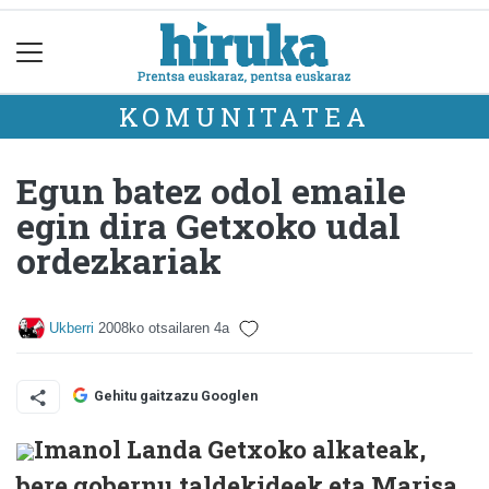
KOMUNITATEA
Egun batez odol emaile
egin dira Getxoko udal
ordezkariak
Ukberri
2008ko otsailaren 4a
Gehitu gaitzazu Googlen
Imanol Landa Getxoko alkateak,
bere gobernu taldekideek eta Marisa