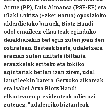
Arrue (PP), Luis Almansa (PSE-EE) eta
Iñaki Urkiza (Ezker Batua) oposizioko
alderdietako buruek, Biotz Handi
odol emaileen elkarteak egindako
deialdiarekin bat egin zuten joan den
ostiralean. Besteak beste, udaletxera
eraman zuten unitate ibiltaria
erauzketak egiteko eta tokiko
agintariak bertan izan ziren, udal
langileekin batera. Getxoko alkateak
eta Isabel Atxa Biotz Handi
elkartearen presidenteak adierazi
zutenez, “udalerriko biztanleak