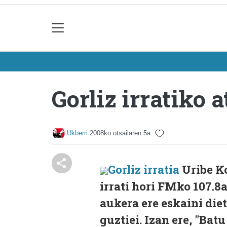
Gorliz irratiko 
Ukberri
2008ko otsailaren 5a
Gorliz irratia
Uribe Ko
irrati hori FMko 107.8
aukera ere eskaini die
guztiei. Izan ere, "Batu