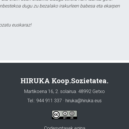
ezinbestekoa dugu zu bezalako irakurleen babesa eta ekarpen
ozatu euskaraz!
HIRUKA Koop.Sozietatea.
Martikoena 16, 2. solairua. 48992 Getxo
Tel.: 944 911 337 · hiruka@hiruka.eus
Codesyntaxek egina