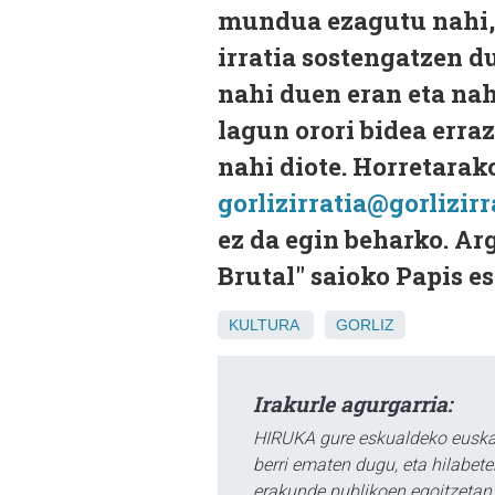
mundua ezagutu nahi, e
irratia sostengatzen d
nahi duen eran eta na
lagun orori bidea erraz
nahi diote. Horretarako
gorlizirratia@gorlizir
ez da egin beharko. A
Brutal" saioko Papis es
KULTURA
GORLIZ
Irakurle agurgarria:
HIRUKA gure eskualdeko euskar
berri ematen dugu, eta hilabet
erakunde publikoen egoitzetan.