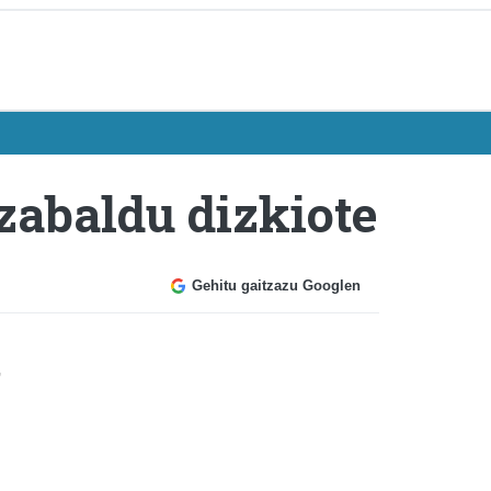
 zabaldu dizkiote
Gehitu gaitzazu Googlen
,