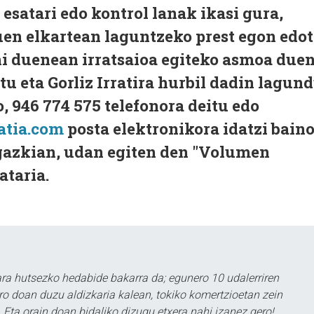
satari edo kontrol lanak ikasi gura,
uen elkartean laguntzeko prest egon edo
hi duenean irratsaioa egiteko asmoa due
tu eta Gorliz Irratira hurbil dadin lagun
, 946 774 575 telefonora deitu edo
ratia.com
posta elektronikora idatzi bain
rgazkian, udan egiten den "Volumen
ataria.
a hutsezko hedabide bakarra da; egunero 10 udalerriren
ero doan duzu aldizkaria kalean, tokiko komertzioetan zein
 Eta orain doan bidaliko dizugu etxera nahi izanez gero!