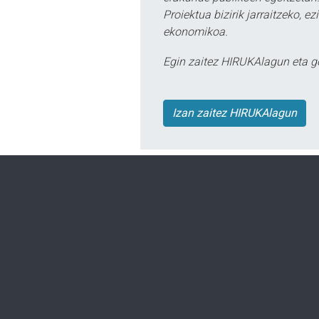
Proiektua bizirik jarraitzeko, 
ekonomikoa.
Egin zaitez HIRUKAlagun eta g
Izan zaitez HIRUKAlagun