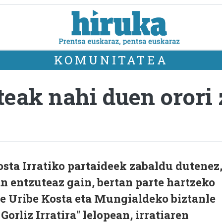
KOMUNITATEA
ateak nahi duen orori
sta Irratiko partaideek zabaldu dutenez
an entzuteaz gain, bertan parte hartzeko
te Uribe Kosta eta Mungialdeko biztanle
 Gorliz Irratira" lelopean, irratiaren