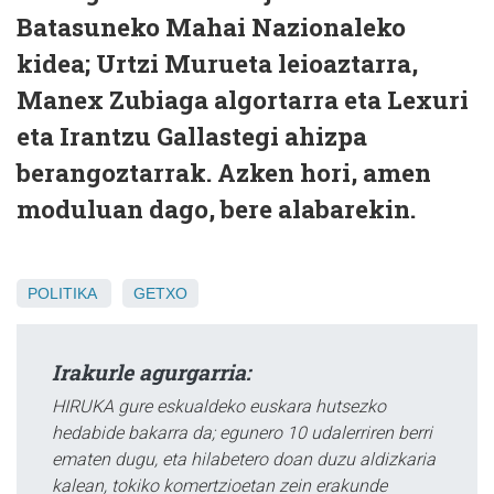
Batasuneko Mahai Nazionaleko
kidea; Urtzi Murueta leioaztarra,
Manex Zubiaga algortarra eta Lexuri
eta Irantzu Gallastegi ahizpa
berangoztarrak. Azken hori, amen
moduluan dago, bere alabarekin.
POLITIKA
GETXO
Irakurle agurgarria:
HIRUKA gure eskualdeko euskara hutsezko
hedabide bakarra da; egunero 10 udalerriren berri
ematen dugu, eta hilabetero doan duzu aldizkaria
kalean, tokiko komertzioetan zein erakunde