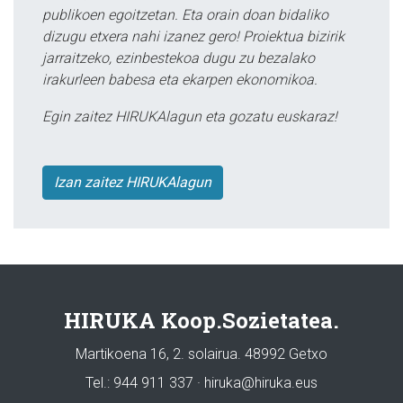
publikoen egoitzetan. Eta orain doan bidaliko
dizugu etxera nahi izanez gero! Proiektua bizirik
jarraitzeko, ezinbestekoa dugu zu bezalako
irakurleen babesa eta ekarpen ekonomikoa.
Egin zaitez HIRUKAlagun eta gozatu euskaraz!
Izan zaitez HIRUKAlagun
HIRUKA Koop.Sozietatea.
Martikoena 16, 2. solairua. 48992 Getxo
Tel.: 944 911 337 · hiruka@hiruka.eus