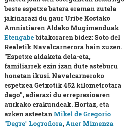
beste espetxe batera eraman zutela
jakinarazi du gaur Uribe Kostako
Amnistiaren Aldeko Mugimenduak
Etengabe
bitakoraren bidez: Soto del
Realetik Navalcarnerora hain zuzen.
"Espetxe aldaketa dela-eta,
familiarrek ezin izan dute asteburu
honetan ikusi. Navalcarneroko
espetxea Getxotik 452 kilometrotara
dago", adierazi du errepresioaren
aurkako erakundeak. Hortaz, eta
azken asteetan
Mikel de Gregorio
"Degre" Logroñora
,
Aner Mimenza