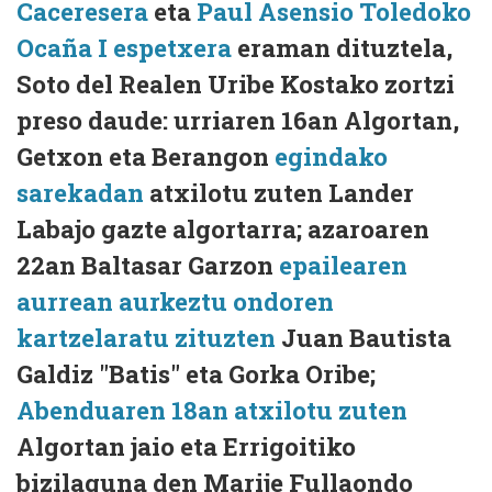
Caceresera
eta
Paul Asensio Toledoko
Ocaña I espetxera
eraman dituztela,
Soto del Realen Uribe Kostako zortzi
preso daude: urriaren 16an Algortan,
Getxon eta Berangon
egindako
sarekadan
atxilotu zuten Lander
Labajo gazte algortarra; azaroaren
22an Baltasar Garzon
epailearen
aurrean aurkeztu ondoren
kartzelaratu zituzten
Juan Bautista
Galdiz "Batis" eta Gorka Oribe;
Abenduaren 18an atxilotu zuten
Algortan jaio eta Errigoitiko
bizilaguna den Marije Fullaondo