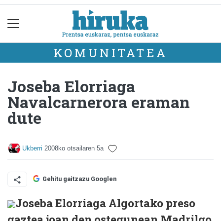
KOMUNITATEA
Joseba Elorriaga
Navalcarnerora eraman
dute
Ukberri
2008ko otsailaren 5a
Gehitu gaitzazu Googlen
Joseba Elorriaga Algortako preso
gaztea joan den ostegunean Madrilgo