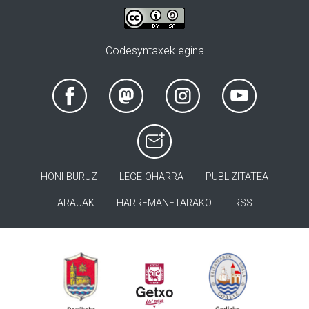
Codesyntaxek egina
HONI BURUZ
LEGE OHARRA
PUBLIZITATEA
ARAUAK
HARREMANETARAKO
RSS