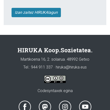
Izan zaitez HIRUKAlagun
HIRUKA Koop.Sozietatea.
Martikoena 16, 2. solairua. 48992 Getxo
Tel.: 944 911 337 · hiruka@hiruka.eus
Codesyntaxek egina