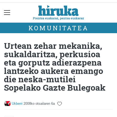
KOMUNITATEA
Urtean zehar mekanika,
sukaldaritza, perkusioa
eta gorputz adierazpena
lantzeko aukera emango
die neska-mutilei
Sopelako Gazte Bulegoak
Ukberri
2008ko otsailaren 6a