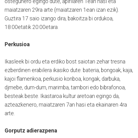
ostegunero egingo dute, apirilaren 1ean hasi eta
maiatzaren 29ra arte (maiatzaren 1ean izan ezik).
Guztira 17 saio izango dira, bakoitza bi ordukoa,
18:00etatik 20:00etara.
Perkusioa
Ikasleek bi ordu eta erdiko bost saiotan zehar tresna
ezberdinen erabilera ikasiko dute: bateria, bongoak, kaja,
kajoi flamenkoa, perkusio konboa, kongak, darbuka,
djmebe, dum-dum, marimba, tambori edo bibrafonoa,
besteak beste. Ikastaroa kultur aretoan egingo da,
azteazkenero, maiatzaren 7an hasi eta ekainaren 4ra
arte.
Gorputz adierazpena