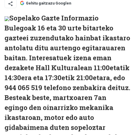
Gehitu gaitzazu Googlen
Sopelako Gazte Informazio
Bulegoak 16 eta 30 urte bitarteko
gazteei zuzendutako hainbat ikastaro
antolatu ditu aurtengo egitarauaren
baitan. Interesatuek izena eman
dezakete Hall Kulturalean 11:00etatik
14:30era eta 17:30etik 21:00etara, edo
944 065 519 telefono zenbakira deituz.
Besteak beste, martxoaren 7an
egingo den oinarrizko mekanika
ikastaroan, motor edo auto
gidabaimena duten sopeloztar