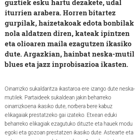
guztiek esku hartu dezakete, udal
iturrien arabera. Horren bitartez
gurpilak, haizetakoak edota bonbilak
nola aldatzen diren, kateak ipintzen
eta olioaren maila ezagutzen ikasiko
dute. Argazkian, hainbat neska-mutil
blues eta jazz inprobisazioa ikasten.
Oinarrizko sukaldaritza ikastaroa ere izango dute neska-
mutilek. Partaideek sukaldean jakin beharreko
oinarrizkoena ikasiko dute, norbera bere kabuz
elikagaiak prestatzeko gai izateko. Etxean eduki
beharreko elikagiak ezagutuko dituzte eta hauek modu
egoki eta gozoan prestatzen ikasiko dute. Astearte eta