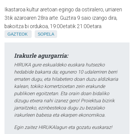
Ikastaroa kultur aretoan egingo da ostiralero, urriaren
3tik azaroaren 28ra arte. Guztira 9 saio izango dira,
bakoitza bi ordukoa, 19:00etatik 21:00etara.
GAZTEOK
SOPELA
Irakurle agurgarria:
HIRUKA gure eskualdeko euskara hutsezko
hedabide bakarra da; egunero 10 udalerriren berri
ematen dugu, eta hilabetero doan duzu aldizkaria
kalean, tokiko komertzioetan zein erakunde
publikoen egoitzetan. Eta orain doan bidaliko
dizugu etxera nahi izanez gero! Proiektua bizirik
jarraitzeko, ezinbestekoa dugu zu bezalako
irakurleen babesa eta ekarpen ekonomikoa.
Egin zaitez HIRUKAlagun eta gozatu euskaraz!