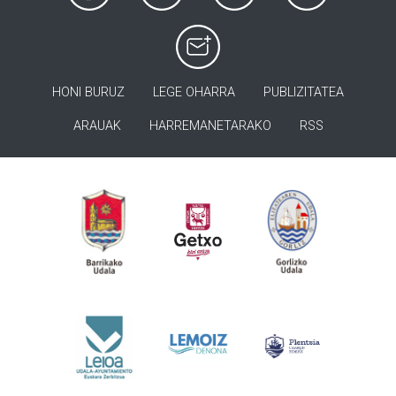
HONI BURUZ
LEGE OHARRA
PUBLIZITATEA
ARAUAK
HARREMANETARAKO
RSS