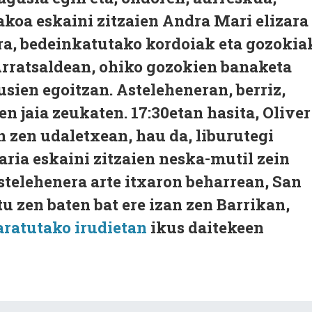
akoa eskaini zitzaien Andra Mari elizara
ra, bedeinkatutako kordoiak eta gozokia
 Arratsaldean, ohiko gozokien banaketa
sien egoitzan. Asteleheneran, berriz,
n jaia zeukaten. 17:30etan hasita, Oliver
 zen udaletxean, hau da, liburutegi
aria eskaini zitzaien neska-mutil zein
stelehenera arte itxaron beharrean, San
 zen baten bat ere izan zen Barrikan,
ratutako irudietan
ikus daitekeen