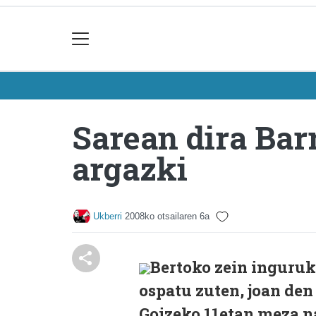
Sarean dira Bar
argazki
Ukberri
2008ko otsailaren 6a
Bertoko zein inguruk
ospatu zuten, joan den
Goizeko 11etan meza na