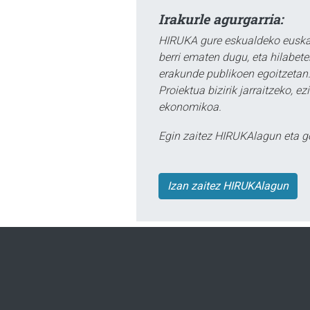
Irakurle agurgarria:
HIRUKA gure eskualdeko euskar
berri ematen dugu, eta hilabet
erakunde publikoen egoitzetan.
Proiektua bizirik jarraitzeko, 
ekonomikoa.
Egin zaitez HIRUKAlagun eta g
Izan zaitez HIRUKAlagun