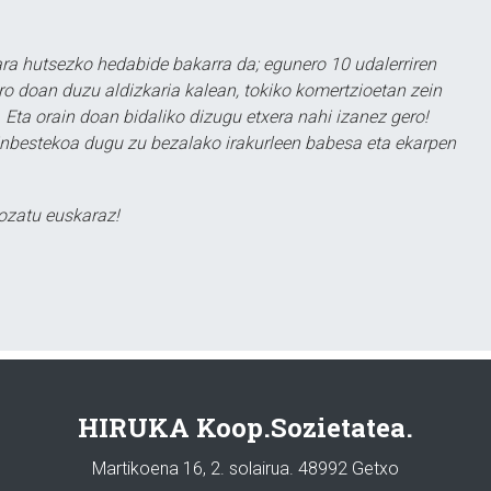
a hutsezko hedabide bakarra da; egunero 10 udalerriren
ero doan duzu aldizkaria kalean, tokiko komertzioetan zein
 Eta orain doan bidaliko dizugu etxera nahi izanez gero!
ezinbestekoa dugu zu bezalako irakurleen babesa eta ekarpen
ozatu euskaraz!
HIRUKA Koop.Sozietatea.
Martikoena 16, 2. solairua. 48992 Getxo