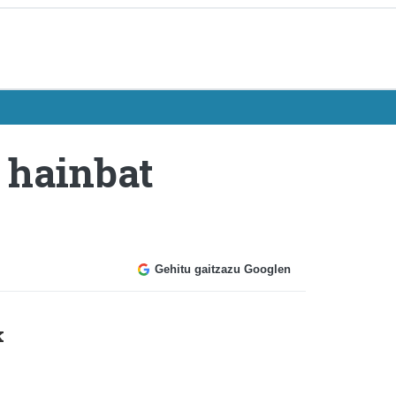
 hainbat
Gehitu gaitzazu Googlen
k