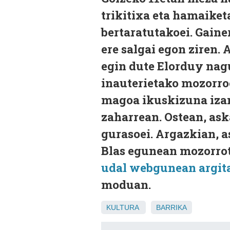
trikitixa eta hamaiket
bertaratutakoei. Gaine
ere salgai egon ziren.
egin dute Elorduy nagu
inauterietako mozorroe
magoa ikuskizuna izan
zaharrean. Ostean, ask
gurasoei. Argazkian, a
Blas egunean mozorrotu
udal webgunean argita
moduan.
KULTURA
BARRIKA