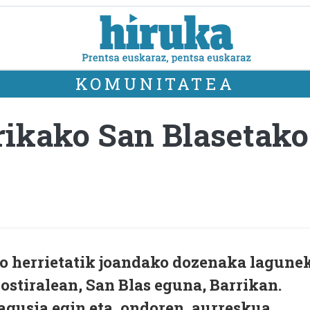
KOMUNITATEA
rikako San Blasetako
o herrietatik joandako dozenaka lagune
 ostiralean, San Blas eguna, Barrikan.
gusia egin eta, ondoren, aurreskua,