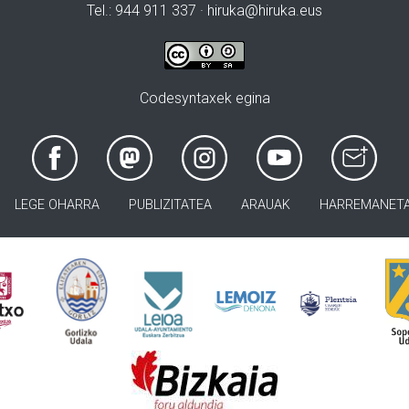
Tel.: 944 911 337 · hiruka@hiruka.eus
Codesyntaxek egina
LEGE OHARRA
PUBLIZITATEA
ARAUAK
HARREMANET