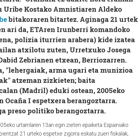
du Uribe Kostako Amnistiaren Aldeko
be
bitakoraren bitartez. Aginaga 21 urte
en ari da, ETAren Irunberri komandoko
a, polizia iturrien arabera) kide izatea
ailan atxilotu zuten, Urretxuko Josega
Dabid Zebrianen etxean, Berriozarren.
ra, "lehergaiak, arma ugari eta munizioa
ak" atzeman zizkieten; baita
calan (Madril) eduki ostean, 2005eko
n Ocaña I espetxera berangoztarra.
a preso politiko berangoztarra.
05eko urtarrilaren 13an egin zieten epaiketa Espainiako
ientzat 21 urteko espetxe zigorra eskatu zuen fiskalak,