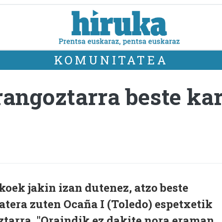
KOMUNITATEA
rangoztarra beste kar
oek jakin izan dutenez, atzo beste
tera zuten Ocaña I (Toledo) espetxetik
ztarra. "Oraindik ez dakite nora eraman