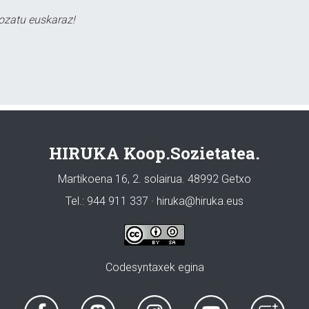
ozatu euskaraz!
HIRUKA Koop.Sozietatea.
Martikoena 16, 2. solairua. 48992 Getxo
Tel.: 944 911 337 · hiruka@hiruka.eus
Codesyntaxek egina