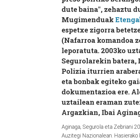
dute baina", zehaztu 
Mugimenduak
Etenga
espetxe zigorra betetz
(Nafarroa komandoa zen
leporatuta. 2003ko uzt
Segurolarekin batera, 
Polizia iturrien arabe
eta bonbak egiteko gai
dokumentazioa ere. Al
uztailean eraman zute
Argazkian, Ibai Aginag
Aginaga, Segurola eta Zebriani 20
Auzitegi Nazionalean. Hasierako b