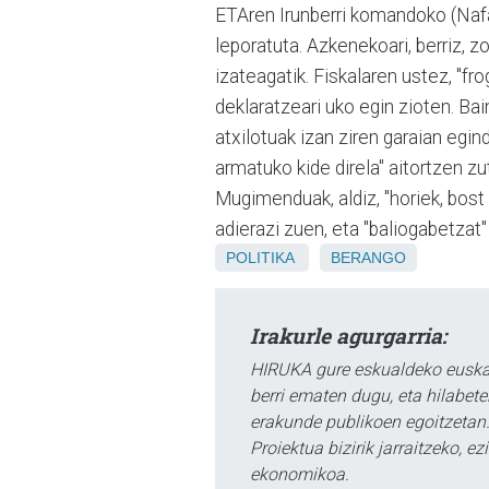
ETAren Irunberri komandoko (Nafar
leporatuta. Azkenekoari, berriz, z
izateagatik. Fiskalaren ustez, "fr
deklaratzeari uko egin zioten. Bai
atxilotuak izan ziren garaian egind
armatuko kide direla" aitortzen z
Mugimenduak, aldiz, "horiek, bost
adierazi zuen, eta "baliogabetzat"
POLITIKA
BERANGO
Irakurle agurgarria:
HIRUKA gure eskualdeko euskar
berri ematen dugu, eta hilabet
erakunde publikoen egoitzetan.
Proiektua bizirik jarraitzeko, 
ekonomikoa.