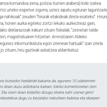
roa komandoa zena, polizia iturrien arabera) kide izatea
ortzi urteko espetxe zigorra, ustez aipatu egituran laguntzail
oga nahikoak" zeuden "hirurak etakideak direla esateko". Hirur
na, horien aurka egiteko zortzi lekuko aurkezteaz gain,
ako deklarazioak irakurri zituen fiskalak, "zeinetan talde
uten, magistratuaren hitzetan. Amnistiaren Aldeko
 egunez inkomunikatuta egon zirenean hartuak" izan zirela
 jo zituen, hiru gazteak askatzea aldarrikatuz.
a hutsezko hedabide bakarra da; egunero 10 udalerriren
ero doan duzu aldizkaria kalean, tokiko komertzioetan zein
 Eta orain doan bidaliko dizugu etxera nahi izanez gero!
ezinbestekoa dugu zu bezalako irakurleen babesa eta ekarpen