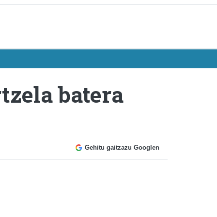
tzela batera
Gehitu gaitzazu Googlen