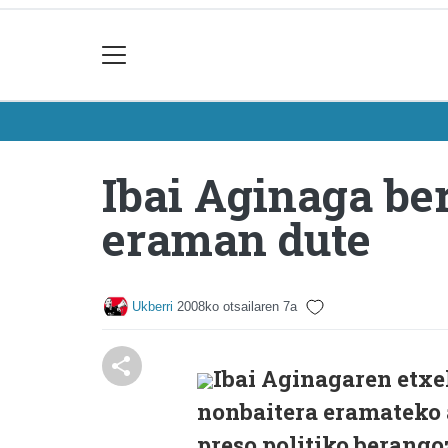
Ibai Aginaga be
eraman dute
Ukberri
2008ko otsailaren 7a
Ibai Aginagaren etxek
nonbaitera eramateko a
preso politiko berango