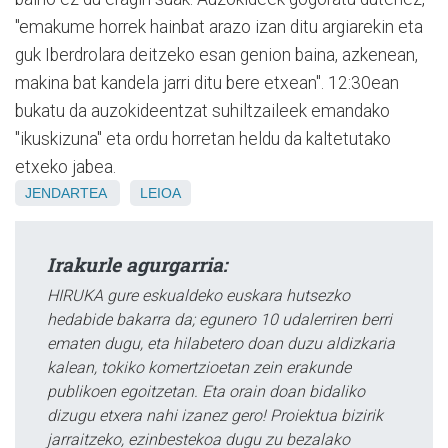
"emakume horrek hainbat arazo izan ditu argiarekin eta
guk Iberdrolara deitzeko esan genion baina, azkenean,
makina bat kandela jarri ditu bere etxean". 12:30ean
bukatu da auzokideentzat suhiltzaileek emandako
"ikuskizuna" eta ordu horretan heldu da kaltetutako
etxeko jabea.
JENDARTEA
LEIOA
Irakurle agurgarria:
HIRUKA gure eskualdeko euskara hutsezko
hedabide bakarra da; egunero 10 udalerriren berri
ematen dugu, eta hilabetero doan duzu aldizkaria
kalean, tokiko komertzioetan zein erakunde
publikoen egoitzetan. Eta orain doan bidaliko
dizugu etxera nahi izanez gero! Proiektua bizirik
jarraitzeko, ezinbestekoa dugu zu bezalako