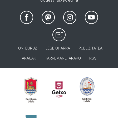
Codesyntaxek egina
HONI BURUZ
LEGE OHARRA
PUBLIZITATEA
ARAUAK
HARREMANETARAKO
RSS