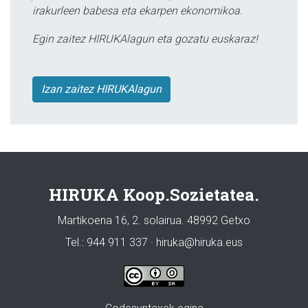
irakurleen babesa eta ekarpen ekonomikoa.
Egin zaitez HIRUKAlagun eta gozatu euskaraz!
Izan zaitez HIRUKAlagun
HIRUKA Koop.Sozietatea.
Martikoena 16, 2. solairua. 48992 Getxo
Tel.: 944 911 337 · hiruka@hiruka.eus