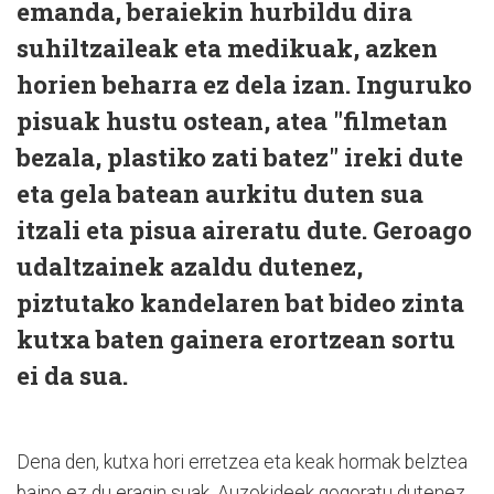
emanda, beraiekin hurbildu dira
suhiltzaileak eta medikuak, azken
horien beharra ez dela izan. Inguruko
pisuak hustu ostean, atea "filmetan
bezala, plastiko zati batez" ireki dute
eta gela batean aurkitu duten sua
itzali eta pisua aireratu dute. Geroago
udaltzainek azaldu dutenez,
piztutako kandelaren bat bideo zinta
kutxa baten gainera erortzean sortu
ei da sua.
Dena den, kutxa hori erretzea eta keak hormak belztea
baino ez du eragin suak. Auzokideek gogoratu dutenez,