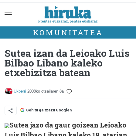
KOMUNITATEA
Sutea izan da Leioako Luis
Bilbao Libano kaleko
etxebizitza batean
Ukberri
2008ko otsailaren 8a
Gehitu gaitzazu Googlen
Sutea jazo da gaur goizean Leioako
Luis Bilbao Libano kaleko 19. atarian,