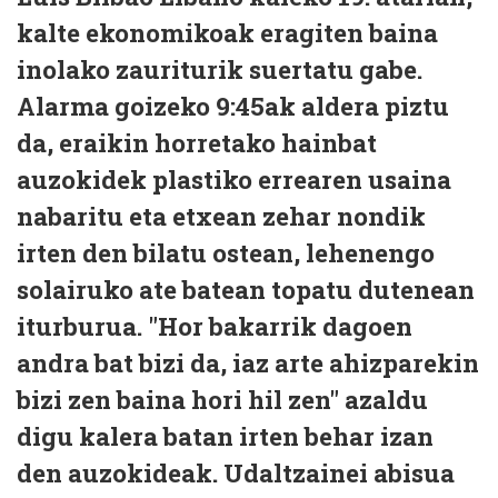
kalte ekonomikoak eragiten baina
inolako zauriturik suertatu gabe.
Alarma goizeko 9:45ak aldera piztu
da, eraikin horretako hainbat
auzokidek plastiko errearen usaina
nabaritu eta etxean zehar nondik
irten den bilatu ostean, lehenengo
solairuko ate batean topatu dutenean
iturburua. "Hor bakarrik dagoen
andra bat bizi da, iaz arte ahizparekin
bizi zen baina hori hil zen" azaldu
digu kalera batan irten behar izan
den auzokideak. Udaltzainei abisua