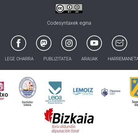
Codesyntaxek egina
LEGE OHARRA
PUBLIZITATEA
ARAUAK
HARREMANET