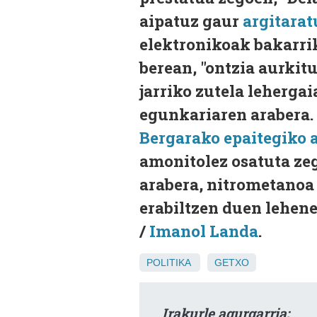
aipatuz gaur
argitara
elektronikoak bakarrik
berean, "ontzia aurkit
jarriko zutela lehergai
egunkariaren arabera. 
Bergarako epaitegiko 
amonitolez osatuta ze
arabera, nitrometanoa 
erabiltzen duen lehene
/
Imanol Landa
.
POLITIKA
GETXO
Irakurle agurgarria: