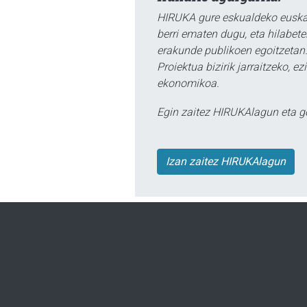
HIRUKA gure eskualdeko euskar
berri ematen dugu, eta hilabet
erakunde publikoen egoitzetan.
Proiektua bizirik jarraitzeko, 
ekonomikoa.
Egin zaitez HIRUKAlagun eta g
Izan zaitez HIRUKAlagun