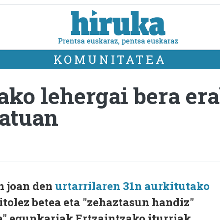
KOMUNITATEA
ako lehergai bera era
tatuan
an joan den
urtarrilaren 31n aurkitutako
olez betea eta "zehaztasun handiz"
a" egunkariak Ertzaintzako iturriak