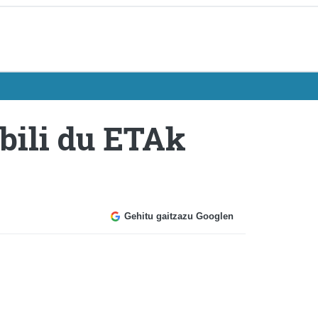
bili du ETAk
Gehitu gaitzazu Googlen