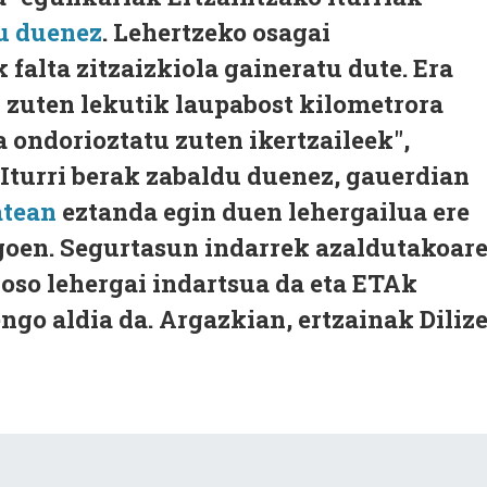
tu duenez
. Lehertzeko osagai
 falta zitzaizkiola gaineratu dute. Era
u zuten lekutik laupabost kilometrora
a ondorioztatu zuten ikertzaileek",
Iturri berak zabaldu duenez, gauerdian
atean
eztanda egin duen lehergailua ere
goen. Segurtasun indarrek azaldutakoar
oso lehergai indartsua da eta ETAk
ngo aldia da. Argazkian, ertzainak Diliz