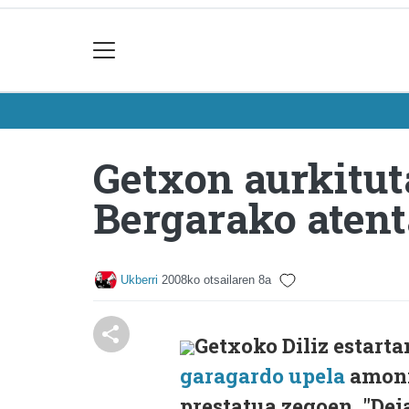
Getxon aurkitut
Bergarako aten
Ukberri
2008ko otsailaren 8a
Getxoko Diliz estart
garagardo upela
amonit
prestatua zegoen, "Dei