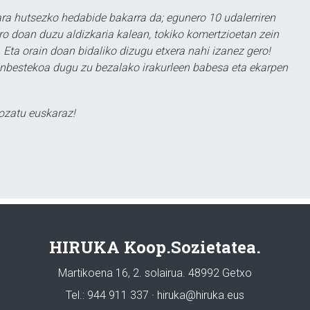
a hutsezko hedabide bakarra da; egunero 10 udalerriren
ero doan duzu aldizkaria kalean, tokiko komertzioetan zein
 Eta orain doan bidaliko dizugu etxera nahi izanez gero!
ezinbestekoa dugu zu bezalako irakurleen babesa eta ekarpen
ozatu euskaraz!
HIRUKA Koop.Sozietatea.
Martikoena 16, 2. solairua. 48992 Getxo
Tel.: 944 911 337 · hiruka@hiruka.eus