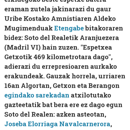
eraman zutela jakinarazi du gaur
Uribe Kostako Amnistiaren Aldeko
Mugimenduak
Etengabe
bitakoraren
bidez: Soto del Realetik Aranjuezera
(Madril VI) hain zuzen. "Espetxea
Getxotik 469 kilometrotara dago",
adierazi du errepresioaren aurkako
erakundeak. Gauzak horrela, urriaren
16an Algortan, Getxon eta Berangon
egindako sarekadan
atxilotutako
gazteetatik bat bera ere ez dago egun
Soto del Realen: azken asteotan,
Joseba Elorriaga Navalcarnerora
,