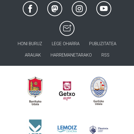
HONI BURUZ
LEGE OHARRA
PUBLIZITATEA
ARAUAK
HARREMANETARAKO
RSS