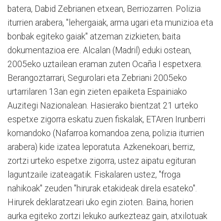
batera, Dabid Zebrianen etxean, Berriozarren. Polizia
iturrien arabera, "lehergaiak, arma ugari eta munizioa eta
bonbak egiteko gaiak" atzeman zizkieten; baita
dokumentazioa ere. Alcalan (Madril) eduki ostean,
2005eko uztailean eraman zuten Ocaña I espetxera.
Berangoztarrari, Segurolari eta Zebriani 2005eko
urtarrilaren 13an egin zieten epaiketa Espainiako
Auzitegi Nazionalean. Hasierako bientzat 21 urteko
espetxe zigorra eskatu zuen fiskalak, ETAren Irunberri
komandoko (Nafarroa komandoa zena, polizia iturrien
arabera) kide izatea leporatuta. Azkenekoari, berriz,
zortzi urteko espetxe zigorra, ustez aipatu egituran
laguntzaile izateagatik. Fiskalaren ustez, "froga
nahikoak" zeuden "hirurak etakideak direla esateko".
Hirurek deklaratzeari uko egin zioten. Baina, horien
aurka egiteko zortzi lekuko aurkezteaz gain, atxilotuak