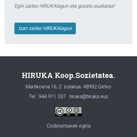
Egin zaitez HIRUKAlagun eta gozatu euskaraz!
Izan zaitez HIRUKAlagun
HIRUKA Koop.Sozietatea.
Martikoena 16, 2. solairua. 48992 Getxo
Tel.: 944 911 337 · hiruka@hiruka.eus
Codesyntaxek egina