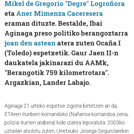
Mikel de Gregorio "Degre" Logroñora
eta
Aner Mimenza Caceresera
eraman dituzte. Bestalde, Ibai
Aginaga preso politiko berangoztarra
joan den astean
atera zuten Ocaña I
(Toledo) espetxetik. Gaur Jaen II-n
daukatela jakinarazi du AAMk,
"Berangotik 759 kilometrotara".
Argazkian, Lander Labajo.
Aginaga 21 urteko espetxe zigorra betetzen ari da,
ETAren Irunberri komandoko (Nafarroa komandoa zena,
polizia iturrien arabera) kide izatea leporatuta. 2003ko
uztailan atxilotu zuten, Urretxuko Josega Segurolarekin