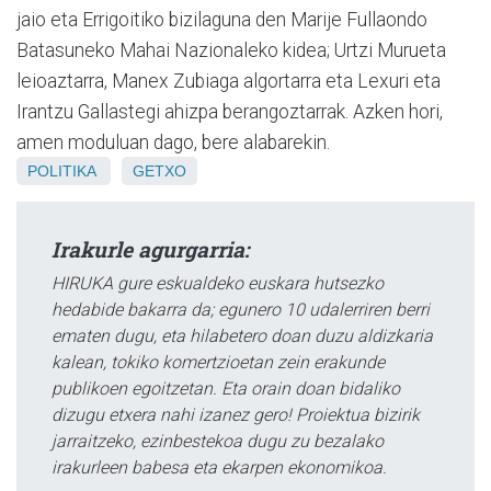
jaio eta Errigoitiko bizilaguna den Marije Fullaondo
Batasuneko Mahai Nazionaleko kidea; Urtzi Murueta
leioaztarra, Manex Zubiaga algortarra eta Lexuri eta
Irantzu Gallastegi ahizpa berangoztarrak. Azken hori,
amen moduluan dago, bere alabarekin.
POLITIKA
GETXO
Irakurle agurgarria:
HIRUKA gure eskualdeko euskara hutsezko
hedabide bakarra da; egunero 10 udalerriren berri
ematen dugu, eta hilabetero doan duzu aldizkaria
kalean, tokiko komertzioetan zein erakunde
publikoen egoitzetan. Eta orain doan bidaliko
dizugu etxera nahi izanez gero! Proiektua bizirik
jarraitzeko, ezinbestekoa dugu zu bezalako
irakurleen babesa eta ekarpen ekonomikoa.