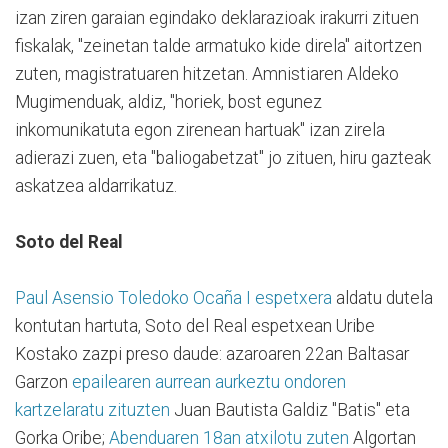
izan ziren garaian egindako deklarazioak irakurri zituen
fiskalak, "zeinetan talde armatuko kide direla" aitortzen
zuten, magistratuaren hitzetan. Amnistiaren Aldeko
Mugimenduak, aldiz, "horiek, bost egunez
inkomunikatuta egon zirenean hartuak" izan zirela
adierazi zuen, eta "baliogabetzat" jo zituen, hiru gazteak
askatzea aldarrikatuz.
Soto del Real
Paul Asensio Toledoko Ocaña I espetxera
aldatu dutela
kontutan hartuta, Soto del Real espetxean Uribe
Kostako zazpi preso daude: azaroaren 22an Baltasar
Garzon
epailearen aurrean aurkeztu ondoren
kartzelaratu zituzten
Juan Bautista Galdiz "Batis" eta
Gorka Oribe;
Abenduaren 18an atxilotu zuten
Algortan