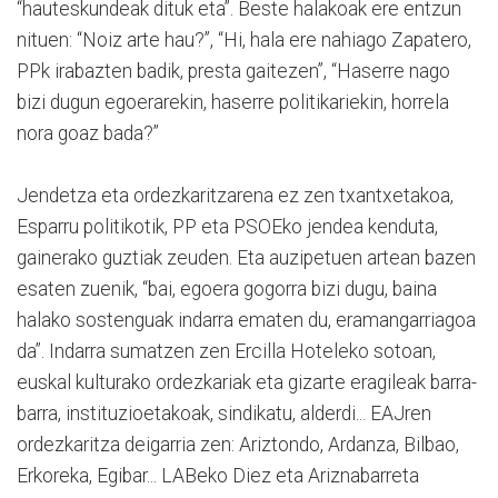
“hauteskundeak dituk eta”. Beste halakoak ere entzun
nituen: “Noiz arte hau?”, “Hi, hala ere nahiago Zapatero,
PPk irabazten badik, presta gaitezen”, “Haserre nago
bizi dugun egoerarekin, haserre politikariekin, horrela
nora goaz bada?”
Jendetza eta ordezkaritzarena ez zen txantxetakoa,
Esparru politikotik, PP eta PSOEko jendea kenduta,
gainerako guztiak zeuden. Eta auzipetuen artean bazen
esaten zuenik, “bai, egoera gogorra bizi dugu, baina
halako sostenguak indarra ematen du, eramangarriagoa
da”. Indarra sumatzen zen Ercilla Hoteleko sotoan,
euskal kulturako ordezkariak eta gizarte eragileak barra-
barra, instituzioetakoak, sindikatu, alderdi... EAJren
ordezkaritza deigarria zen: Ariztondo, Ardanza, Bilbao,
Erkoreka, Egibar... LABeko Diez eta Ariznabarreta