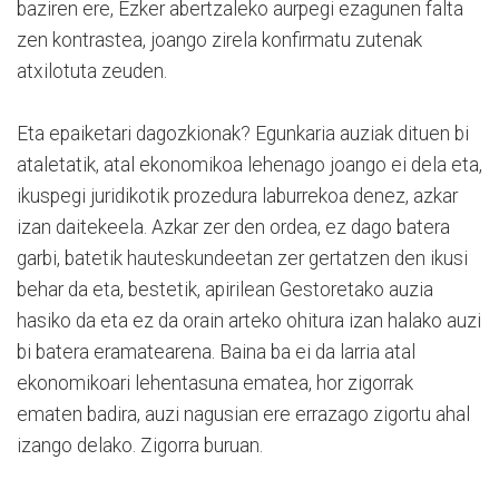
baziren ere, Ezker abertzaleko aurpegi ezagunen falta
zen kontrastea, joango zirela konfirmatu zutenak
atxilotuta zeuden.
Eta epaiketari dagozkionak? Egunkaria auziak dituen bi
ataletatik, atal ekonomikoa lehenago joango ei dela eta,
ikuspegi juridikotik prozedura laburrekoa denez, azkar
izan daitekeela. Azkar zer den ordea, ez dago batera
garbi, batetik hauteskundeetan zer gertatzen den ikusi
behar da eta, bestetik, apirilean Gestoretako auzia
hasiko da eta ez da orain arteko ohitura izan halako auzi
bi batera eramatearena. Baina ba ei da larria atal
ekonomikoari lehentasuna ematea, hor zigorrak
ematen badira, auzi nagusian ere errazago zigortu ahal
izango delako. Zigorra buruan.