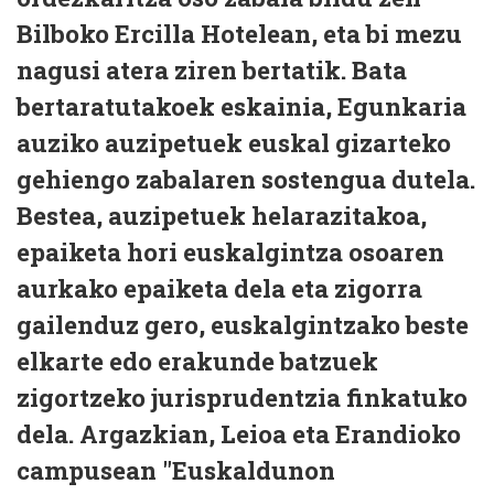
Bilboko Ercilla Hotelean, eta bi mezu
nagusi atera ziren bertatik. Bata
bertaratutakoek eskainia, Egunkaria
auziko auzipetuek euskal gizarteko
gehiengo zabalaren sostengua dutela.
Bestea, auzipetuek helarazitakoa,
epaiketa hori euskalgintza osoaren
aurkako epaiketa dela eta zigorra
gailenduz gero, euskalgintzako beste
elkarte edo erakunde batzuek
zigortzeko jurisprudentzia finkatuko
dela. Argazkian, Leioa eta Erandioko
campusean "Euskaldunon