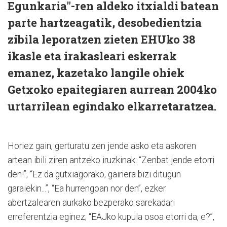
Egunkaria"-ren aldeko itxialdi batean
parte hartzeagatik, desobedientzia
zibila leporatzen zieten EHUko 38
ikasle eta irakasleari eskerrak
emanez, kazetako langile ohiek
Getxoko epaitegiaren aurrean 2004ko
urtarrilean egindako elkarretaratzea.
Horiez gain, gerturatu zen jende asko eta askoren
artean ibili ziren antzeko iruzkinak: “Zenbat jende etorri
den!”, “Ez da gutxiagorako, gainera bizi ditugun
garaiekin...”, “Ea hurrengoan nor den”, ezker
abertzalearen aurkako bezperako sarekadari
erreferentzia eginez; “EAJko kupula osoa etorri da, e?”,