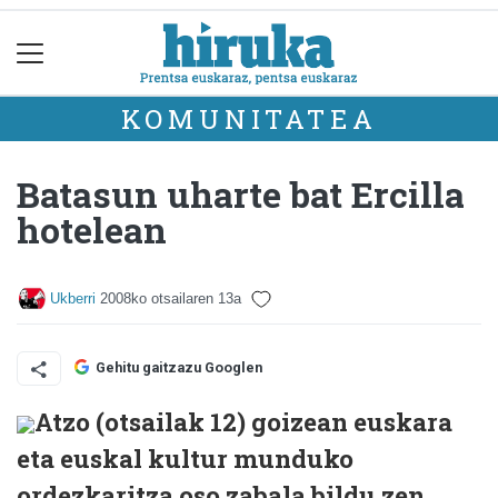
KOMUNITATEA
Batasun uharte bat Ercilla
hotelean
Ukberri
2008ko otsailaren 13a
Gehitu gaitzazu Googlen
Atzo (otsailak 12) goizean euskara
eta euskal kultur munduko
ordezkaritza oso zabala bildu zen