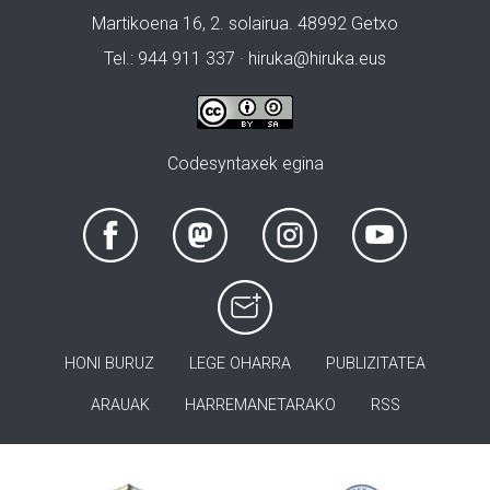
Martikoena 16, 2. solairua. 48992 Getxo
Tel.: 944 911 337 · hiruka@hiruka.eus
Codesyntaxek egina
HONI BURUZ
LEGE OHARRA
PUBLIZITATEA
ARAUAK
HARREMANETARAKO
RSS