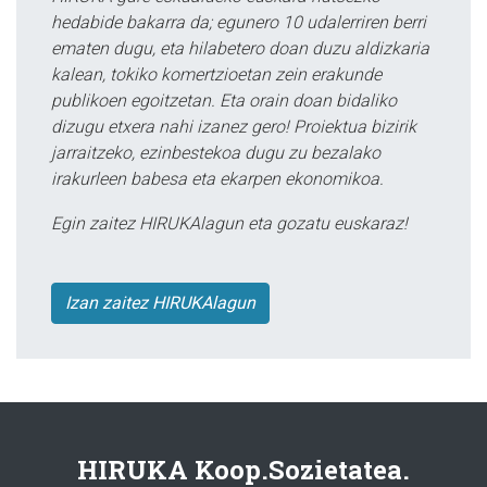
hedabide bakarra da; egunero 10 udalerriren berri
ematen dugu, eta hilabetero doan duzu aldizkaria
kalean, tokiko komertzioetan zein erakunde
publikoen egoitzetan. Eta orain doan bidaliko
dizugu etxera nahi izanez gero! Proiektua bizirik
jarraitzeko, ezinbestekoa dugu zu bezalako
irakurleen babesa eta ekarpen ekonomikoa.
Egin zaitez HIRUKAlagun eta gozatu euskaraz!
Izan zaitez HIRUKAlagun
HIRUKA Koop.Sozietatea.