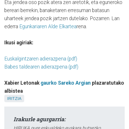
Eta jendea oso pozik atera zen aretotik, eta eguneroko
bereari berrekin, banaketaren erresuman batasun
uharteek jendea pozik jartzen dutelako. Pozarren. Lan
ederra
Egunkariaren Alde Elkartea
rena.
Ikusi agiriak:
Euskalgintzaren adierazpena (pdf)
Babes taldearen adierazpena (pdf)
Xabier Letonak
gaurko Sareko Argian
plazaratutako
albistea
IRITZIA
Irakurle agurgarria:
HIRUKA gure eskualdeko euskara hutsezko