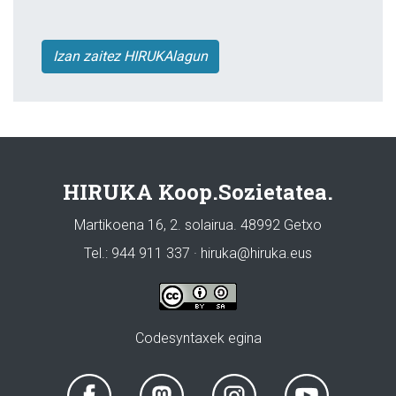
Izan zaitez HIRUKAlagun
HIRUKA Koop.Sozietatea.
Martikoena 16, 2. solairua. 48992 Getxo
Tel.: 944 911 337 · hiruka@hiruka.eus
Codesyntaxek egina