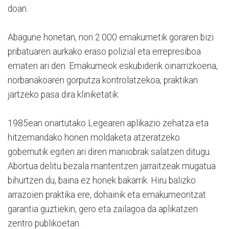
doan.
Abagune honetan, non 2.000 emakumetik goraren bizi
pribatuaren aurkako eraso polizial eta errepresiboa
ematen ari den. Emakumeok eskubiderik oinarrizkoena,
norbanakoaren gorputza kontrolatzekoa, praktikan
jartzeko pasa dira kliniketatik.
1985ean onartutako Legearen aplikazio zehatza eta
hitzemandako honen moldaketa atzeratzeko
gobernutik egiten ari diren maniobrak salatzen ditugu.
Abortua delitu bezala mantentzen jarraitzeak mugatua
bihurtzen du, baina ez honek bakarrik. Hiru balizko
arrazoien praktika ere, dohainik eta emakumeontzat
garantia guztiekin, gero eta zailagoa da aplikatzen
zentro publikoetan.