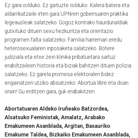
Ez gara isilduko. Ez gaituzte isilduko. Kalera batera eta
aldarrikatzaile irten gara UPNren gobernuaren praktika
legeausleak salatzeko. Gogoz kontrako haurdunaldiak
gutxituko dituen sexu hezkuntza eta orientazio
programen falta salatzeko. Familia harreman eredu
heterosexualaren inposaketa salatzeko. Botere
judiziala eta etxe zein klinika pribatuetara sartuz
erabiltzaileen historia eta biziak bahitzen dituen polizia
salatzeko. Ez garela promesa elektoralen bidez
engainatzen utziko abisatzeko: Abortua libre eta doan
orain! Gu erditzen gara, guk erabakitzen.
Abortatuaren Aldeko Iruñeako Batzordea,
Alsatsuko Feministak, Amalatz, Arabako
Emakumeen Asanblada, Argitan, Basauriko
Emakume Taldea, Bizkaiko Emakumeen Asanblada,