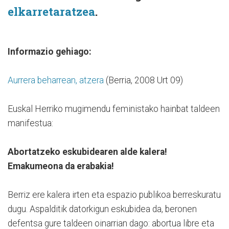
elkarretaratzea
.
Informazio gehiago:
Aurrera beharrean, atzera
(Berria, 2008 Urt 09)
Euskal Herriko mugimendu feministako hainbat taldeen
manifestua:
Abortatzeko eskubidearen alde kalera!
Emakumeona da erabakia!
Berriz ere kalera irten eta espazio publikoa berreskuratu
dugu. Aspalditik datorkigun eskubidea da, beronen
defentsa gure taldeen oinarrian dago: abortua libre eta