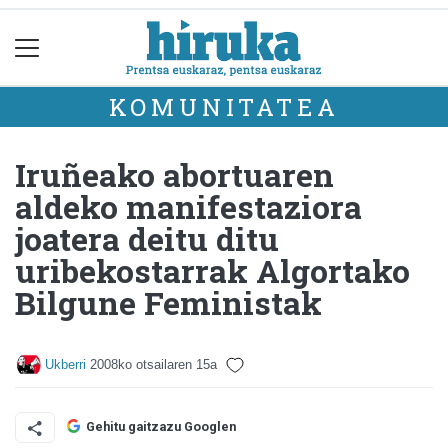
KOMUNITATEA
Iruñeako abortuaren
aldeko manifestaziora
joatera deitu ditu
uribekostarrak Algortako
Bilgune Feministak
Ukberri
2008ko otsailaren 15a
Gehitu gaitzazu Googlen