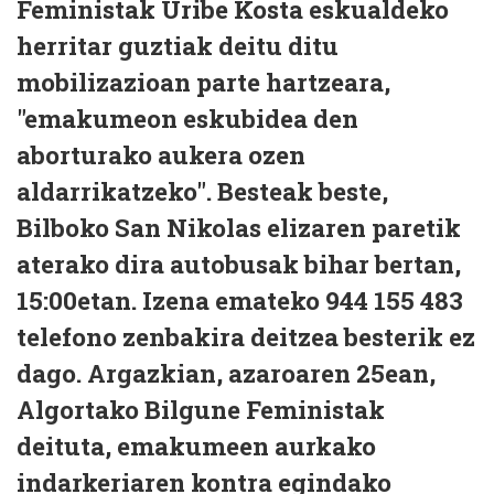
Feministak Uribe Kosta eskualdeko
herritar guztiak deitu ditu
mobilizazioan parte hartzeara,
"emakumeon eskubidea den
aborturako aukera ozen
aldarrikatzeko". Besteak beste,
Bilboko San Nikolas elizaren paretik
aterako dira autobusak bihar bertan,
15:00etan. Izena emateko 944 155 483
telefono zenbakira deitzea besterik ez
dago. Argazkian, azaroaren 25ean,
Algortako Bilgune Feministak
deituta, emakumeen aurkako
indarkeriaren kontra egindako