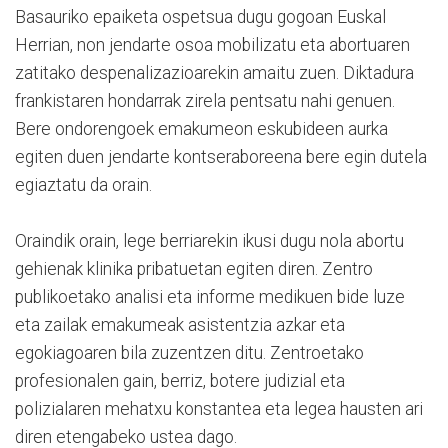
Basauriko epaiketa ospetsua dugu gogoan Euskal
Herrian, non jendarte osoa mobilizatu eta abortuaren
zatitako despenalizazioarekin amaitu zuen. Diktadura
frankistaren hondarrak zirela pentsatu nahi genuen.
Bere ondorengoek emakumeon eskubideen aurka
egiten duen jendarte kontseraboreena bere egin dutela
egiaztatu da orain.
Oraindik orain, lege berriarekin ikusi dugu nola abortu
gehienak klinika pribatuetan egiten diren. Zentro
publikoetako analisi eta informe medikuen bide luze
eta zailak emakumeak asistentzia azkar eta
egokiagoaren bila zuzentzen ditu. Zentroetako
profesionalen gain, berriz, botere judizial eta
polizialaren mehatxu konstantea eta legea hausten ari
diren etengabeko ustea dago.