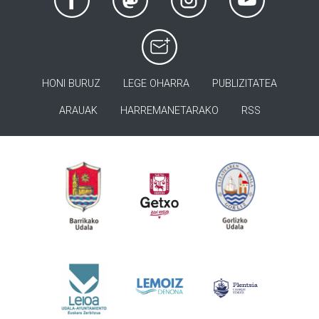
HONI BURUZ
LEGE OHARRA
PUBLIZITATEA
ARAUAK
HARREMANETARAKO
RSS