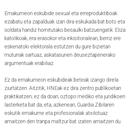
Emakumeon eskubide sexual eta erreproduktiboak
ezabatu eta zapalduak izan dira eskukada bat boto eta
soldata handiz hornitutako besaulki batzuengatik. Eliza
katolikoak, era erasokor eta inkisitorialean, berriz ere
eskenatoki elektorala estutzen du gure bizietan
muturrak sartuaz, askatasunen deuseztapenerako
argumentuak erabiliaz.
Ez da emakumeon eskubideak beteak izango direla
ziurtatzen. Aitzitik, HNEak ez dira zentro publikoetan
praktikatzen; ez da doan; oztopo mediko eta juridikoen
lasterketa bat da; eta, azkenean, Guardia Zibilaren
eskutik emakume eta profesionalak atxilotuaz
amaitzen den tranpa maltzur bat izaten amaitzen du.