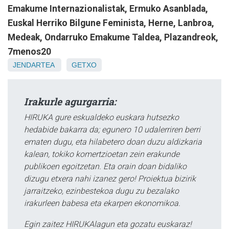
Emakume Internazionalistak, Ermuko Asanblada,
Euskal Herriko Bilgune Feminista, Herne, Lanbroa,
Medeak, Ondarruko Emakume Taldea, Plazandreok,
7menos20
JENDARTEA
GETXO
Irakurle agurgarria:
HIRUKA gure eskualdeko euskara hutsezko
hedabide bakarra da; egunero 10 udalerriren berri
ematen dugu, eta hilabetero doan duzu aldizkaria
kalean, tokiko komertzioetan zein erakunde
publikoen egoitzetan. Eta orain doan bidaliko
dizugu etxera nahi izanez gero! Proiektua bizirik
jarraitzeko, ezinbestekoa dugu zu bezalako
irakurleen babesa eta ekarpen ekonomikoa.
Egin zaitez HIRUKAlagun eta gozatu euskaraz!