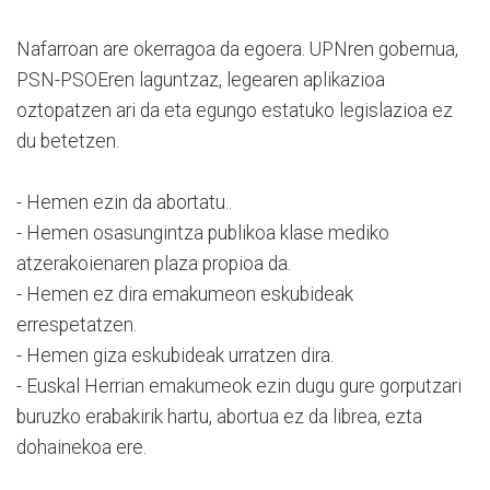
Nafarroan are okerragoa da egoera. UPNren gobernua,
PSN-PSOEren laguntzaz, legearen aplikazioa
oztopatzen ari da eta egungo estatuko legislazioa ez
du betetzen.
- Hemen ezin da abortatu..
- Hemen osasungintza publikoa klase mediko
atzerakoienaren plaza propioa da.
- Hemen ez dira emakumeon eskubideak
errespetatzen.
- Hemen giza eskubideak urratzen dira.
- Euskal Herrian emakumeok ezin dugu gure gorputzari
buruzko erabakirik hartu, abortua ez da librea, ezta
dohainekoa ere.