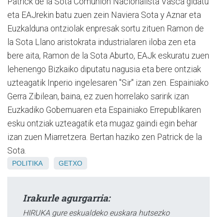
Patrick de la Sota Comunion Nacionalista Vasca gidatu
eta EAJrekin batu zuen zein Naviera Sota y Aznar eta
Euzkalduna ontziolak enpresak sortu zituen Ramon de
la Sota Llano aristokrata industrialaren iloba zen eta
bere aita, Ramon de la Sota Aburto, EAJk eskuratu zuen
lehenengo Bizkaiko diputatu nagusia eta bere ontziak
uzteagatik Inperio ingelesaren "Sir" izan zen. Espainiako
Gerra Zibilean, baina, ez zuen horrelako saririk izan
Euzkadiko Gobernuaren eta Espainiako Errepublikaren
esku ontziak uzteagatik eta mugaz gaindi egin behar
izan zuen Miarretzera. Bertan haziko zen Patrick de la
Sota.
POLITIKA
GETXO
Irakurle agurgarria:
HIRUKA gure eskualdeko euskara hutsezko