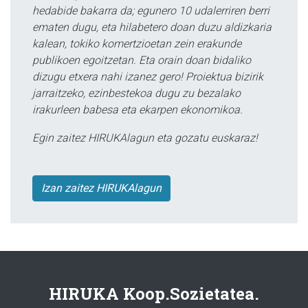
hedabide bakarra da; egunero 10 udalerriren berri
ematen dugu, eta hilabetero doan duzu aldizkaria
kalean, tokiko komertzioetan zein erakunde
publikoen egoitzetan. Eta orain doan bidaliko
dizugu etxera nahi izanez gero! Proiektua bizirik
jarraitzeko, ezinbestekoa dugu zu bezalako
irakurleen babesa eta ekarpen ekonomikoa.
Egin zaitez HIRUKAlagun eta gozatu euskaraz!
Izan zaitez HIRUKAlagun
HIRUKA Koop.Sozietatea.