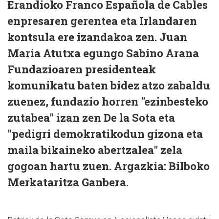
Erandioko Franco Española de Cables
enpresaren gerentea eta Irlandaren
kontsula ere izandakoa zen. Juan
Maria Atutxa egungo Sabino Arana
Fundazioaren presidenteak
komunikatu baten bidez atzo zabaldu
zuenez, fundazio horren "ezinbesteko
zutabea" izan zen De la Sota eta
"pedigri demokratikodun gizona eta
maila bikaineko abertzalea" zela
gogoan hartu zuen. Argazkia: Bilboko
Merkataritza Ganbera.