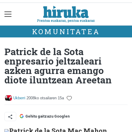
KOMUNITATEA
Patrick de la Sota
enpresario jeltzaleari
azken agurra emango
diote iluntzean Areetan
Ukberri
2008ko otsailaren 15a
Gehitu gaitzazu Googlen
Patrick de la Sota Mac Mahon