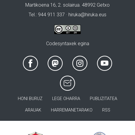
Martikoena 16, 2. solairua. 48992 Getxo
Tel.: 944 911 337 · hiruka@hiruka.eus
Codesyntaxek egina
HONI BURUZ
LEGE OHARRA
PUBLIZITATEA
ARAUAK
HARREMANETARAKO
RSS