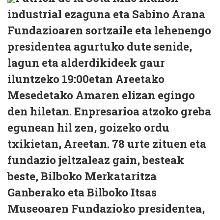
industrial ezaguna eta Sabino Arana
Fundazioaren sortzaile eta lehenengo
presidentea agurtuko dute senide,
lagun eta alderdikideek gaur
iluntzeko 19:00etan Areetako
Mesedetako Amaren elizan egingo
den hiletan. Enpresarioa atzoko greba
egunean hil zen, goizeko ordu
txikietan, Areetan. 78 urte zituen eta
fundazio jeltzaleaz gain, besteak
beste, Bilboko Merkataritza
Ganberako eta Bilboko Itsas
Museoaren Fundazioko presidentea,