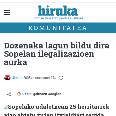
KOMUNITATEA
Dozenaka lagun bildu dira
Sopelan ilegalizazioen
aurka
Ukberri
2008ko otsailaren 17a
Gehitu gaitzazu Googlen
Sopelako udaletxean 25 herritarrek
atzo abiatu zuten itxialdiari segida