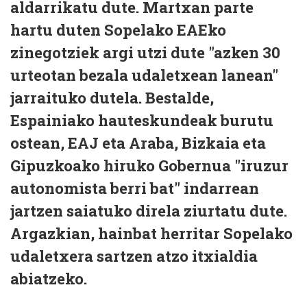
aldarrikatu dute. Martxan parte
hartu duten Sopelako EAEko
zinegotziek argi utzi dute "azken 30
urteotan bezala udaletxean lanean"
jarraituko dutela. Bestalde,
Espainiako hauteskundeak burutu
ostean, EAJ eta Araba, Bizkaia eta
Gipuzkoako hiruko Gobernua "iruzur
autonomista berri bat" indarrean
jartzen saiatuko direla ziurtatu dute.
Argazkian, hainbat herritar Sopelako
udaletxera sartzen atzo itxialdia
abiatzeko.