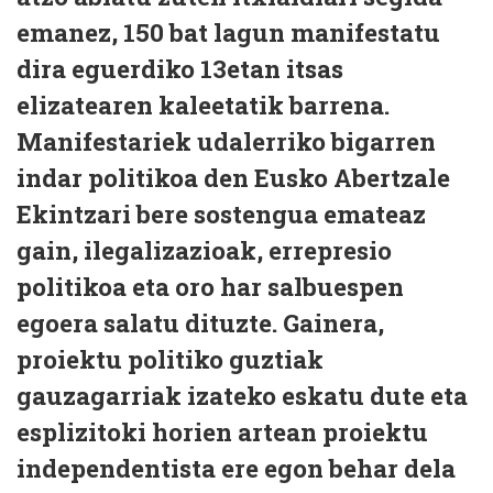
emanez, 150 bat lagun manifestatu
dira eguerdiko 13etan itsas
elizatearen kaleetatik barrena.
Manifestariek udalerriko bigarren
indar politikoa den Eusko Abertzale
Ekintzari bere sostengua emateaz
gain, ilegalizazioak, errepresio
politikoa eta oro har salbuespen
egoera salatu dituzte. Gainera,
proiektu politiko guztiak
gauzagarriak izateko eskatu dute eta
esplizitoki horien artean proiektu
independentista ere egon behar dela