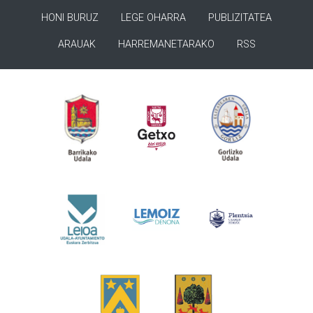
HONI BURUZ
LEGE OHARRA
PUBLIZITATEA
ARAUAK
HARREMANETARAKO
RSS