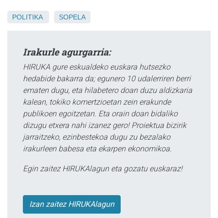
POLITIKA
SOPELA
Irakurle agurgarria:
HIRUKA gure eskualdeko euskara hutsezko
hedabide bakarra da; egunero 10 udalerriren berri
ematen dugu, eta hilabetero doan duzu aldizkaria
kalean, tokiko komertzioetan zein erakunde
publikoen egoitzetan. Eta orain doan bidaliko
dizugu etxera nahi izanez gero! Proiektua bizirik
jarraitzeko, ezinbestekoa dugu zu bezalako
irakurleen babesa eta ekarpen ekonomikoa.
Egin zaitez HIRUKAlagun eta gozatu euskaraz!
Izan zaitez HIRUKAlagun