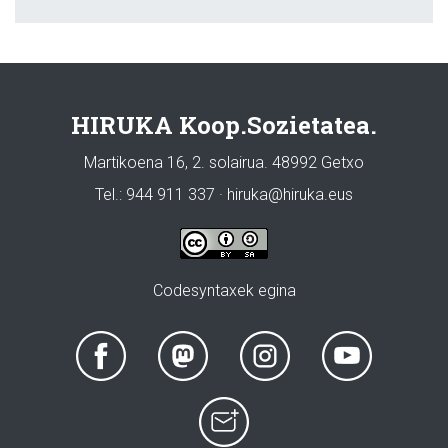
HIRUKA Koop.Sozietatea.
Martikoena 16, 2. solairua. 48992 Getxo
Tel.: 944 911 337 · hiruka@hiruka.eus
Codesyntaxek egina