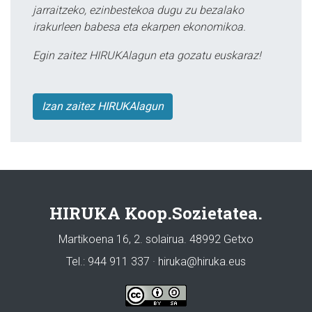
jarraitzeko, ezinbestekoa dugu zu bezalako
irakurleen babesa eta ekarpen ekonomikoa.
Egin zaitez HIRUKAlagun eta gozatu euskaraz!
Izan zaitez HIRUKAlagun
HIRUKA Koop.Sozietatea.
Martikoena 16, 2. solairua. 48992 Getxo
Tel.: 944 911 337 · hiruka@hiruka.eus