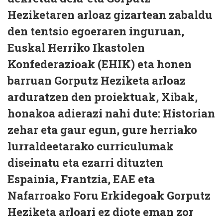
Heziketaren arloaz gizartean zabaldu
den tentsio egoeraren inguruan,
Euskal Herriko Ikastolen
Konfederazioak (EHIK) eta honen
barruan Gorputz Heziketa arloaz
arduratzen den proiektuak, Xibak,
honakoa adierazi nahi dute: Historian
zehar eta gaur egun, gure herriako
lurraldeetarako curriculumak
diseinatu eta ezarri dituzten
Espainia, Frantzia, EAE eta
Nafarroako Foru Erkidegoak Gorputz
Heziketa arloari ez diote eman zor