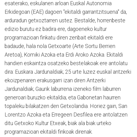
esaterako, eskulanen arloan Euskal Autonomia
Erkidegoan (EAE) dagoen "ekitaldi garrantzitsuena" da,
arduradun getxoztarren ustez. Bestalde, horrenbeste
edizio burutu ez badira ere, dagoeneko kultur
programazioan finkatu diren zenbait ekitaldi ere
badaude, hala nola Getxoarte (Arte Sortu Berrien
Aretoa), Komiki Azoka eta Erdi Aroko Azoka. Ekitaldi
handien eskaintza osatzeko bestelakoak ere antolatu
dira: Euskara Jardunaldiak; 25 urte luzez euskal antzerki
ekoizpenaren erakusgarri izan diren Antzerki
Jardunaldiak; Gaurik laburrena izeneko film laburren
generoari buruzko ekitaldia; eta Gabonetan haurren
topaleku bilakatzen den Getxolandia. Horiez gain, San
Lorentzo Azoka eta Erregeen Desfilea ere antolatzen
ditu Getxoko Kultur Etxeak, biak ala biak urteko
programazioan ekitaldi finkoak direnak.