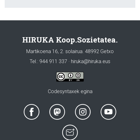
HIRUKA Koop.Sozietatea.
Martikoena 16, 2. solairua. 48992 Getxo
Tel.: 944 911 337 · hiruka@hiruka.eus
Codesyntaxek egina