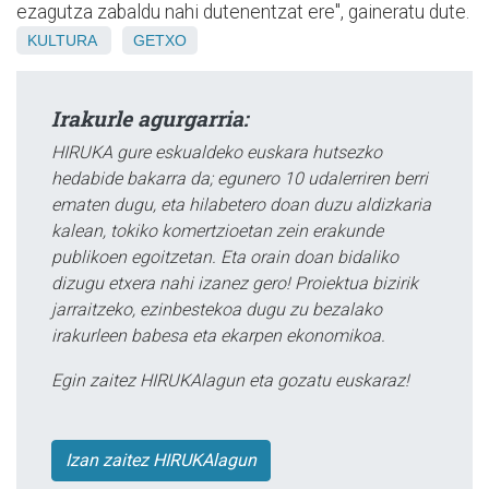
ezagutza zabaldu nahi dutenentzat ere", gaineratu dute.
KULTURA
GETXO
Irakurle agurgarria:
HIRUKA gure eskualdeko euskara hutsezko
hedabide bakarra da; egunero 10 udalerriren berri
ematen dugu, eta hilabetero doan duzu aldizkaria
kalean, tokiko komertzioetan zein erakunde
publikoen egoitzetan. Eta orain doan bidaliko
dizugu etxera nahi izanez gero! Proiektua bizirik
jarraitzeko, ezinbestekoa dugu zu bezalako
irakurleen babesa eta ekarpen ekonomikoa.
Egin zaitez HIRUKAlagun eta gozatu euskaraz!
Izan zaitez HIRUKAlagun