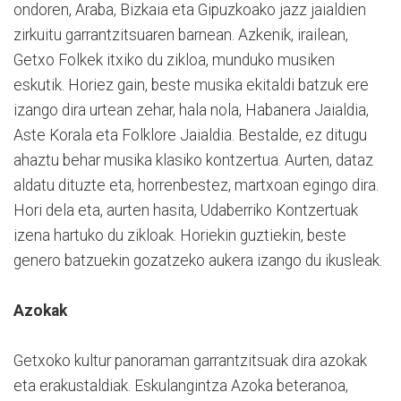
ondoren, Araba, Bizkaia eta Gipuzkoako jazz jaialdien
zirkuitu garrantzitsuaren barnean. Azkenik, irailean,
Getxo Folkek itxiko du zikloa, munduko musiken
eskutik. Horiez gain, beste musika ekitaldi batzuk ere
izango dira urtean zehar, hala nola, Habanera Jaialdia,
Aste Korala eta Folklore Jaialdia. Bestalde, ez ditugu
ahaztu behar musika klasiko kontzertua. Aurten, dataz
aldatu dituzte eta, horrenbestez, martxoan egingo dira.
Hori dela eta, aurten hasita, Udaberriko Kontzertuak
izena hartuko du zikloak. Horiekin guztiekin, beste
genero batzuekin gozatzeko aukera izango du ikusleak.
Azokak
Getxoko kultur panoraman garrantzitsuak dira azokak
eta erakustaldiak. Eskulangintza Azoka beteranoa,