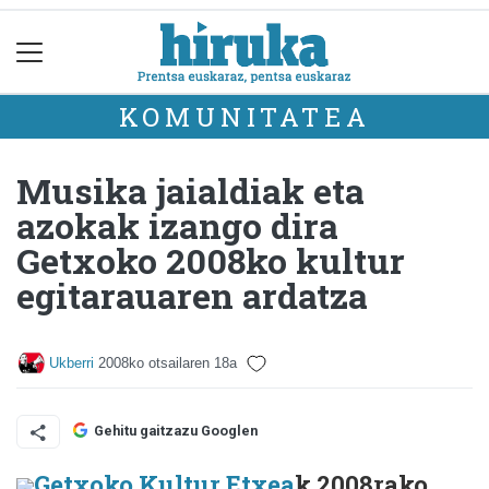
KOMUNITATEA
Musika jaialdiak eta
azokak izango dira
Getxoko 2008ko kultur
egitarauaren ardatza
Ukberri
2008ko otsailaren 18a
Gehitu gaitzazu Googlen
Getxoko Kultur Etxea
k 2008rako