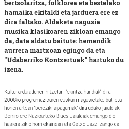
bertsolaritza, folklorea eta bestelako
hamaika ekitaldi eta jarduera ere ez
dira faltako. Aldaketa nagusia
musika klasikoaren zikloan emango
da, data aldatu baitute: hemendik
aurrera martxoan egingo da eta
"Udaberriko Kontzertuak" hartuko du
izena.
Kultur arduradunen hitzetan, "ekintza handiak" dira
2008ko programazioaren euskarri nagusietako bat, eta
horien artean "bereziki aipagarriak" dira udako jaialdiak.
Berriro ere Nazioarteko Blues Jaialdiak emango dio
hasiera ziklo horri ekainean eta Getxo Jazz izango da