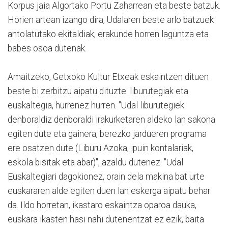
Korpus jaia Algortako Portu Zaharrean eta beste batzuk.
Horien artean izango dira, Udalaren beste arlo batzuek
antolatutako ekitaldiak, erakunde horren laguntza eta
babes osoa dutenak.
Amaitzeko, Getxoko Kultur Etxeak eskaintzen dituen
beste bi zerbitzu aipatu dituzte: liburutegiak eta
euskaltegia, hurrenez hurren. "Udal liburutegiek
denboraldiz denboraldi irakurketaren aldeko lan sakona
egiten dute eta gainera, berezko jardueren programa
ere osatzen dute (Liburu Azoka, ipuin kontalariak,
eskola bisitak eta abar)", azaldu dutenez. "Udal
Euskaltegiari dagokionez, orain dela makina bat urte
euskararen alde egiten duen lan eskerga aipatu behar
da. Ildo horretan, ikastaro eskaintza oparoa dauka,
euskara ikasten hasi nahi dutenentzat ez ezik, baita