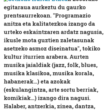
egitaraua aurkeztu du gaurko
prentsaurrekoan. "Programazio
anitza eta kalitatezkoa izango da
urteko eskaintzaren ardatz nagusia,
ikusle mota guztien zaletasunak
asetzeko asmoz diseinatua", tokiko
kultur iturrien arabera. Aurten
musika jaialdiak (jazz, folk, blues,
musika klasikoa, musika korala,
habanerak...) eta azokak
(eskulangintza, arte sortu berriak,
komikiak...) izango dira nagusi.
Halaber, antzerkia, zinea, dantza,