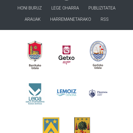
HONI BURUZ
LEGE OHARRA
PUBLIZITATEA
ARAUAK
HARREMANETARAKO
RSS