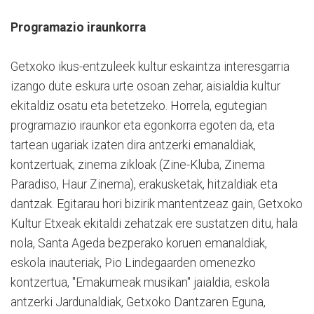
Programazio iraunkorra
Getxoko ikus-entzuleek kultur eskaintza interesgarria
izango dute eskura urte osoan zehar, aisialdia kultur
ekitaldiz osatu eta betetzeko. Horrela, egutegian
programazio iraunkor eta egonkorra egoten da, eta
tartean ugariak izaten dira antzerki emanaldiak,
kontzertuak, zinema zikloak (Zine-Kluba, Zinema
Paradiso, Haur Zinema), erakusketak, hitzaldiak eta
dantzak. Egitarau hori bizirik mantentzeaz gain, Getxoko
Kultur Etxeak ekitaldi zehatzak ere sustatzen ditu, hala
nola, Santa Ageda bezperako koruen emanaldiak,
eskola inauteriak, Pio Lindegaarden omenezko
kontzertua, "Emakumeak musikan" jaialdia, eskola
antzerki Jardunaldiak, Getxoko Dantzaren Eguna,