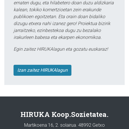
ematen dugu, eta hilabetero doan duzu aldizkaria
kalean, tokiko komertzioetan zein erakunde
publikoen egoitzetan. Eta orain doan bidaliko
dizugu etxera nahi izanez gero! Proiektua bizirik
jarraitzeko, ezinbestekoa dugu zu bezalako
irakurleen babesa eta ekarpen ekonomikoa.
Egin zaitez HIRUKAlagun eta gozatu euskaraz!
Izan zaitez HIRUKAlagun
HIRUKA Koop.Sozietatea.
Martikoena 16, 2. solairua. 48992 Getxo