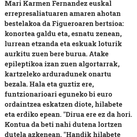
Mari Karmen Fernandez euskal
errepresaliatuaren amaren ahotan
bestelakoa da Figueroaren bertsioa:
konortea galdu eta, esnatu zenean,
lurrean etzanda eta eskuak loturik
aurkitu zuen bere burua. Atake
epileptikoa izan zuen algortarrak,
kartzeleko arduradunek onartu
bezala. Hala eta guztiz ere,
funtzionarioari eguneko bi euro
ordaintzea eskatzen diote, hilabete
eta erdiko epean. "Dirua ere ez da hori.
Kontua da beti nahi dutena lortzen
dutela azkenean. "Handik hilabete