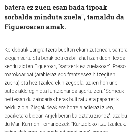
batera ez zuen esan bada tipoak
sorbalda minduta zuela", tamaldu da
Figueroaren amak.
Kordobatik Langraitzera bueltan ekarri zutenean, sarrera
ziegan sartu eta berak beti erabili ahal izan duen flexoa
kendu zioten Figueroari, "sartzerik ez zuelakoan". Preso
marokoar bat (arabieraz edo frantsesez hitzegiten
zuena) eta hezitzailearekin zegoela, azken hori une
batez alde egin eta funtzionarioa agertu zen. "Semeak
beti esan du zaindariak berak bultzatu eta paparretik
heldu ziola. Ziegakideak ere horrela adierazi zuen,
epaiketara bidean Anjeli berari baieztatu zionez", azaldu
du Mari Karmen Fernandezek. "Kartzeleko itzultzaileak,