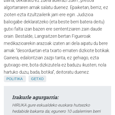
baina, deklaratu ez zuela adierazi zuen", presoa
algortarraren amak salatu duenez. Epaiketan, berriz, ez
zioten ezta itzultzailerik jarri ere egin. Judizioa
baliogabe deklaratzeko (eta beste berri batera deitu)
gutxi falta izan bazen ere sententziaren zain daude
orain. Bestalde, Langraitzen bertan Figueroak
medikazioarekin arazoak izaten ari dela aipatu du bere
amak: "desorduetan eta txarto ematen dizkiote botikak.
Gainera, edalontzian zazpi tanta, ez gehiago, ezta
gutxiago ere, bota dizkizutela ez baduzu ikusten; nola
hartuko duzu, bada, botika", deitoratu duenez.
POLITIKA
GETXO
Irakurle agurgarria:
HIRUKA gure eskualdeko euskara hutsezko
hedabide bakarra da; egunero 10 udalerriren berri