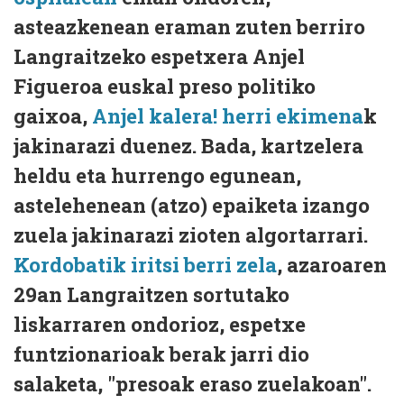
asteazkenean eraman zuten berriro
Langraitzeko espetxera Anjel
Figueroa euskal preso politiko
gaixoa,
Anjel kalera! herri ekimena
k
jakinarazi duenez. Bada, kartzelera
heldu eta hurrengo egunean,
astelehenean (atzo) epaiketa izango
zuela jakinarazi zioten algortarrari.
Kordobatik iritsi berri zela
, azaroaren
29an Langraitzen sortutako
liskarraren ondorioz, espetxe
funtzionarioak berak jarri dio
salaketa, "presoak eraso zuelakoan".