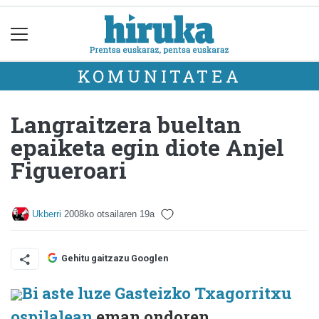
KOMUNITATEA
Langraitzera bueltan
epaiketa egin diote Anjel
Figueroari
Ukberri
2008ko otsailaren 19a
Gehitu gaitzazu Googlen
Bi aste luze Gasteizko Txagorritxu
ospilalean
eman ondoren,