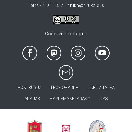
Tel.: 944 911 337 · hiruka@hiruka.eus
Codesyntaxek egina
HONI BURUZ
LEGE OHARRA
PUBLIZITATEA
ARAUAK
HARREMANETARAKO
RSS