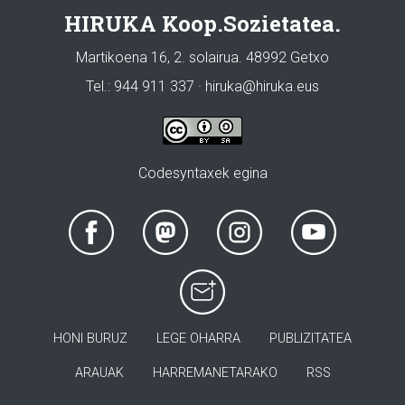
HIRUKA Koop.Sozietatea.
Martikoena 16, 2. solairua. 48992 Getxo
Tel.: 944 911 337 · hiruka@hiruka.eus
Codesyntaxek egina
HONI BURUZ
LEGE OHARRA
PUBLIZITATEA
ARAUAK
HARREMANETARAKO
RSS