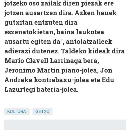
jotzeko oso zailak diren piezak ere
jotzen ausartzen dira. Azken hauek
gutxitan entzuten dira
eszenatokietan, baina laukotea
ausartu egiten da", antolatzaileek
adierazi dutenez. Taldeko kideak dira
Mario Clavell Larrinaga bera,
Jeronimo Martin piano-jolea, Jon
Andraka kontrabaxu-jolea eta Edu
Lazurtegi bateria-jolea.
KULTURA
GETXO