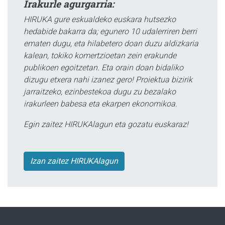
Irakurle agurgarria:
HIRUKA gure eskualdeko euskara hutsezko
hedabide bakarra da; egunero 10 udalerriren berri
ematen dugu, eta hilabetero doan duzu aldizkaria
kalean, tokiko komertzioetan zein erakunde
publikoen egoitzetan. Eta orain doan bidaliko
dizugu etxera nahi izanez gero! Proiektua bizirik
jarraitzeko, ezinbestekoa dugu zu bezalako
irakurleen babesa eta ekarpen ekonomikoa.
Egin zaitez HIRUKAlagun eta gozatu euskaraz!
Izan zaitez HIRUKAlagun