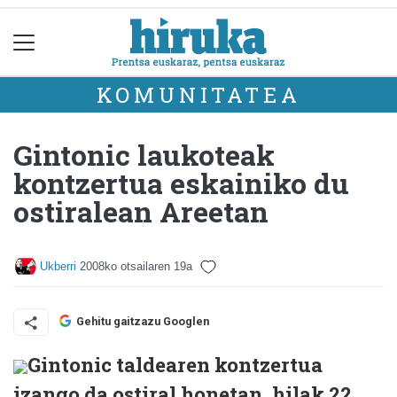
KOMUNITATEA
Gintonic laukoteak
kontzertua eskainiko du
ostiralean Areetan
Ukberri
2008ko otsailaren 19a
Gehitu gaitzazu Googlen
Gintonic taldearen kontzertua
izango da ostiral honetan, hilak 22,