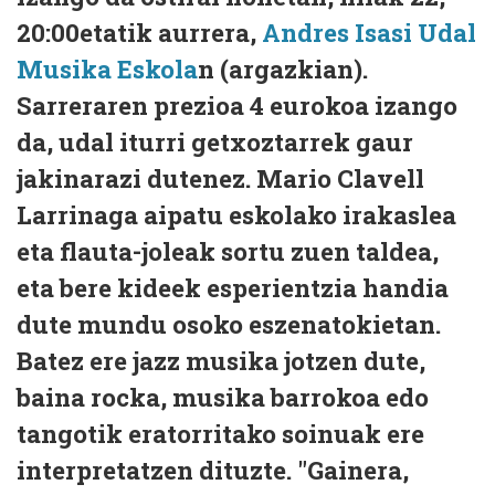
20:00etatik aurrera,
Andres Isasi Udal
Musika Eskola
n (argazkian).
Sarreraren prezioa 4 eurokoa izango
da, udal iturri getxoztarrek gaur
jakinarazi dutenez. Mario Clavell
Larrinaga aipatu eskolako irakaslea
eta flauta-joleak sortu zuen taldea,
eta bere kideek esperientzia handia
dute mundu osoko eszenatokietan.
Batez ere jazz musika jotzen dute,
baina rocka, musika barrokoa edo
tangotik eratorritako soinuak ere
interpretatzen dituzte. "Gainera,