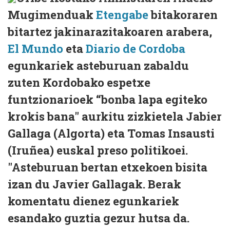
Mugimenduak
Etengabe
bitakoraren
bitartez jakinarazitakoaren arabera,
El Mundo
eta
Diario de Cordoba
egunkariek asteburuan zabaldu
zuten Kordobako espetxe
funtzionarioek “bonba lapa egiteko
krokis bana" aurkitu zizkietela Jabier
Gallaga (Algorta) eta Tomas Insausti
(Iruñea) euskal preso politikoei.
"Asteburuan bertan etxekoen bisita
izan du Javier Gallagak. Berak
komentatu dienez egunkariek
esandako guztia gezur hutsa da.