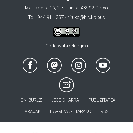
Martikoena 16, 2. solairua. 48992 Getxo
Tel.: 944 911 337 · hiruka@hiruka.eus
Codesyntaxek egina
HONI BURUZ
LEGE OHARRA
PUBLIZITATEA
ARAUAK
HARREMANETARAKO
RSS