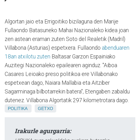
Algortan jaio eta Errigoitiko bizilaguna den Marije
Fullaondo Batasuneko Mahai Nazionaleko kidea joan
zen astean eraman zuten Soto del Realetik (Madril)
Villabona (Asturias) espetxera. Fullaondo
abenduaren
18an atxilotu zuten
Baltasar Garzon Espainiako
Auzitegi Nazionaleko epailearen aginduz. "Aiboa
Casares Leioako preso politikoa ere Villabonako
espetxean dago, Naiara Mallabia eta Aitziber
Sagarminaga bilbotarrekin batera", Etengaben zabaldu
dutenez. Villabona Algortatik 297 kilometrotara dago.
POLITIKA
GETXO
Irakurle agurgarria: