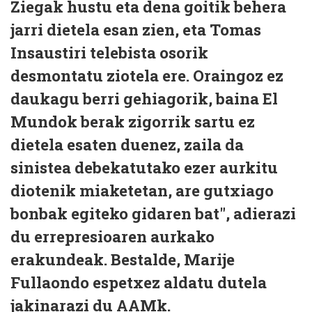
Ziegak hustu eta dena goitik behera
jarri dietela esan zien, eta Tomas
Insaustiri telebista osorik
desmontatu ziotela ere. Oraingoz ez
daukagu berri gehiagorik, baina El
Mundok berak zigorrik sartu ez
dietela esaten duenez, zaila da
sinistea debekatutako ezer aurkitu
diotenik miaketetan, are gutxiago
bonbak egiteko gidaren bat", adierazi
du errepresioaren aurkako
erakundeak. Bestalde, Marije
Fullaondo espetxez aldatu dutela
jakinarazi du AAMk.