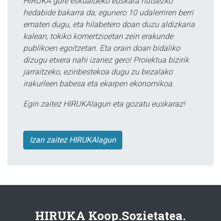
HIRUKA gure eskualdeko euskara hutsezko
hedabide bakarra da; egunero 10 udalerriren berri
ematen dugu, eta hilabetero doan duzu aldizkaria
kalean, tokiko komertzioetan zein erakunde
publikoen egoitzetan. Eta orain doan bidaliko
dizugu etxera nahi izanez gero! Proiektua bizirik
jarraitzeko, ezinbestekoa dugu zu bezalako
irakurleen babesa eta ekarpen ekonomikoa.
Egin zaitez HIRUKAlagun eta gozatu euskaraz!
Izan zaitez HIRUKAlagun
HIRUKA Koop.Sozietatea.