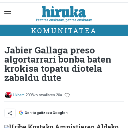
KOMUNITATEA
Jabier Gallaga preso
algortarrari bonba baten
krokisa topatu diotela
zabaldu dute
Ukberri
2008ko otsailaren 20a
Gehitu gaitzazu Googlen
Uribe Kostako Amnistiaren Aldeko