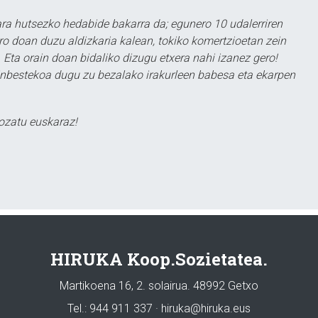
a hutsezko hedabide bakarra da; egunero 10 udalerriren
ero doan duzu aldizkaria kalean, tokiko komertzioetan zein
 Eta orain doan bidaliko dizugu etxera nahi izanez gero!
ezinbestekoa dugu zu bezalako irakurleen babesa eta ekarpen
ozatu euskaraz!
HIRUKA Koop.Sozietatea.
Martikoena 16, 2. solairua. 48992 Getxo
Tel.: 944 911 337 · hiruka@hiruka.eus