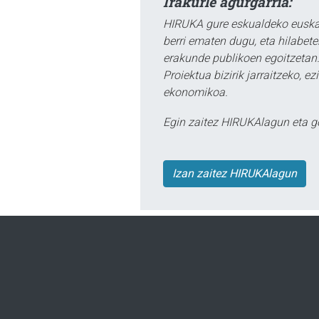
Irakurle agurgarria:
HIRUKA gure eskualdeko euskar
berri ematen dugu, eta hilabet
erakunde publikoen egoitzetan.
Proiektua bizirik jarraitzeko, 
ekonomikoa.
Egin zaitez HIRUKAlagun eta g
Izan zaitez HIRUKAlagun