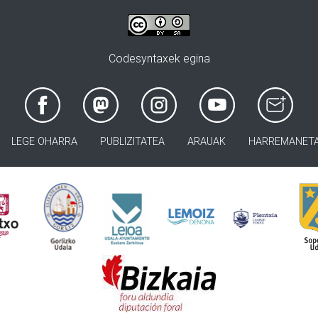
Codesyntaxek egina
LEGE OHARRA
PUBLIZITATEA
ARAUAK
HARREMANET