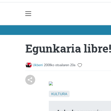
Egunkaria libre
Ukberri
2008ko otsailaren 20a
KULTURA