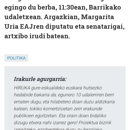
egingo du berba, 11:30ean, Barrikako
udaletxean. Argazkian, Margarita
Uria EAJren diputatu eta senatarigai,
artxibo irudi batean.
POLITIKA
Irakurle agurgarria:
HIRUKA gure eskualdeko euskara hutsezko
hedabide bakarra da; egunero 10 udalerriren berri
ematen dugu, eta hilabetero doan duzu aldizkaria
kalean, tokiko komertzioetan zein erakunde
publikoen egoitzetan. Eta orain doan bidaliko
dizugu etxera nahi izanez gero! Proiektua bizirik
jarraitzeko, ezinbestekoa dugu zu bezalako