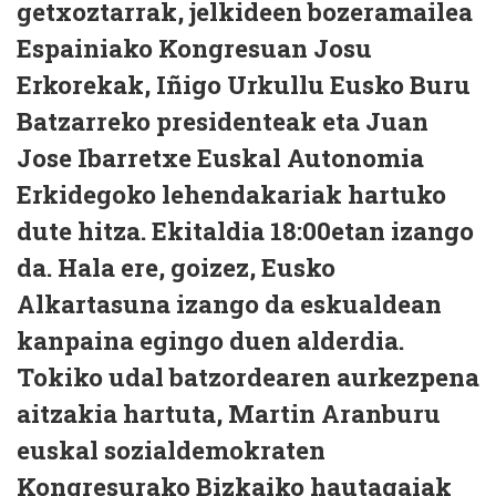
getxoztarrak, jelkideen bozeramailea
Espainiako Kongresuan Josu
Erkorekak, Iñigo Urkullu Eusko Buru
Batzarreko presidenteak eta Juan
Jose Ibarretxe Euskal Autonomia
Erkidegoko lehendakariak hartuko
dute hitza. Ekitaldia 18:00etan izango
da. Hala ere, goizez, Eusko
Alkartasuna izango da eskualdean
kanpaina egingo duen alderdia.
Tokiko udal batzordearen aurkezpena
aitzakia hartuta, Martin Aranburu
euskal sozialdemokraten
Kongresurako Bizkaiko hautagaiak