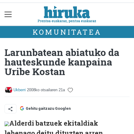
KOMUNITATEA
Larunbatean abiatuko da
hauteskunde kanpaina
Uribe Kostan
Ukberri
2008ko otsailaren 21a
Gehitu gaitzazu Googlen
Alderdi batzuek ekitaldiak
lehenago deitu dituzten arren,