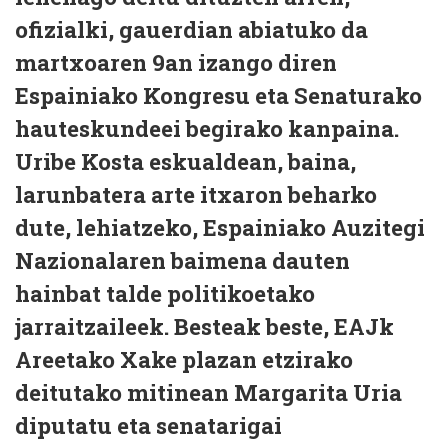
ofizialki, gauerdian abiatuko da
martxoaren 9an izango diren
Espainiako Kongresu eta Senaturako
hauteskundeei begirako kanpaina.
Uribe Kosta eskualdean, baina,
larunbatera arte itxaron beharko
dute, lehiatzeko, Espainiako Auzitegi
Nazionalaren baimena dauten
hainbat talde politikoetako
jarraitzaileek. Besteak beste, EAJk
Areetako Xake plazan etzirako
deitutako mitinean Margarita Uria
diputatu eta senatarigai