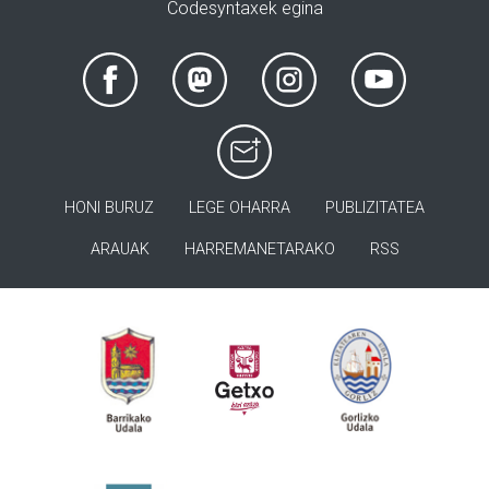
Codesyntaxek egina
HONI BURUZ
LEGE OHARRA
PUBLIZITATEA
ARAUAK
HARREMANETARAKO
RSS