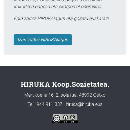
irakurleen babesa eta ekarpen ekonomikoa.
Egin zaitez HIRUKAlagun eta gozatu euskaraz!
Izan zaitez HIRUKAlagun
HIRUKA Koop.Sozietatea.
Martikoena 16, 2. solairua. 48992 Getxo
Tel.: 944 911 337 · hiruka@hiruka.eus