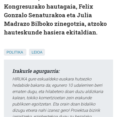
Kongresurako hautagaia, Felix
Gonzalo Senaturakoa eta Julia
Madrazo Bilboko zinegotzia, atzoko
hauteskunde hasiera ekitaldian.
POLITIKA
LEIOA
Irakurle agurgarria:
HIRUKA gure eskualdeko euskara hutsezko
hedabide bakarra da; egunero 10 udalerriren berri
ematen dugu, eta hilabetero doan duzu aldizkaria
kalean, tokiko komertzioetan zein erakunde
publikoen egoitzetan. Eta orain doan bidaliko
dizugu etxera nahi izanez gero! Proiektua bizirik
jarraitzeko, ezinbestekoa dugu zu bezalako