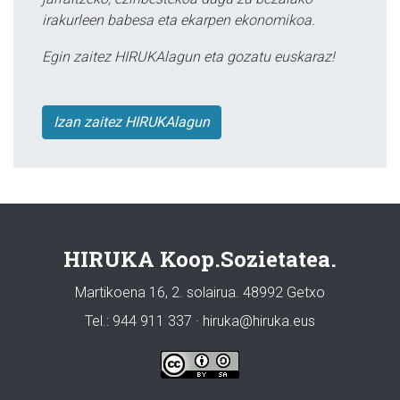
irakurleen babesa eta ekarpen ekonomikoa.
Egin zaitez HIRUKAlagun eta gozatu euskaraz!
Izan zaitez HIRUKAlagun
HIRUKA Koop.Sozietatea.
Martikoena 16, 2. solairua. 48992 Getxo
Tel.: 944 911 337 · hiruka@hiruka.eus