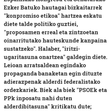
Ezker Batuko hautagai bizkaitarrek
"konpromiso etikoa" hartzea eskatu
diete talde politiko guztiei,
"proposamen erreal eta zintzoetan
oinarritutako hauteskunde kanpaina
sustatzeko". Halaber, "iritzi-
ugaritasuna onartzea" galdegin diete.
Leioan arratsaldean egindako
propaganda banaketan egin dituzte
adierazpenak alderdi federalistako
ordezkariek. Biek ala biek "PSOEk eta
PPk inposatu nahi duten
alderdibitasuna" kritikatu dute;