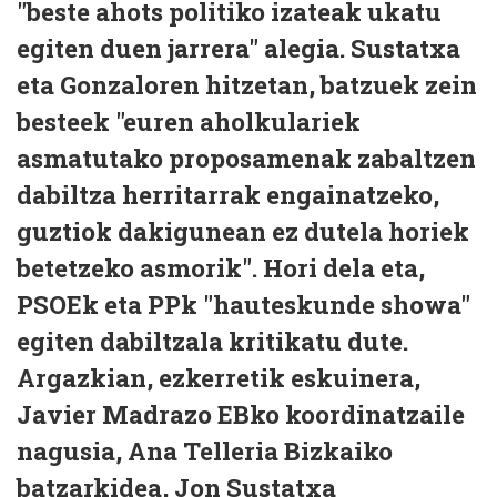
"beste ahots politiko izateak ukatu
egiten duen jarrera" alegia. Sustatxa
eta Gonzaloren hitzetan, batzuek zein
besteek "euren aholkulariek
asmatutako proposamenak zabaltzen
dabiltza herritarrak engainatzeko,
guztiok dakigunean ez dutela horiek
betetzeko asmorik". Hori dela eta,
PSOEk eta PPk "hauteskunde showa"
egiten dabiltzala kritikatu dute.
Argazkian, ezkerretik eskuinera,
Javier Madrazo EBko koordinatzaile
nagusia, Ana Telleria Bizkaiko
batzarkidea, Jon Sustatxa