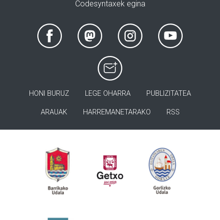
Codesyntaxek egina
HONI BURUZ
LEGE OHARRA
PUBLIZITATEA
ARAUAK
HARREMANETARAKO
RSS