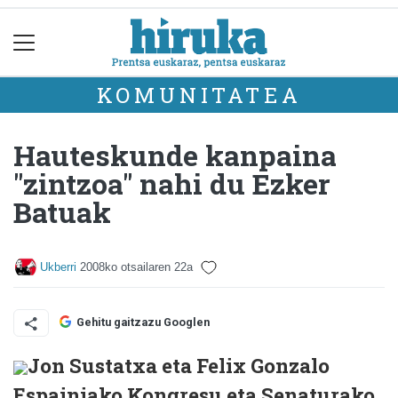
KOMUNITATEA
Hauteskunde kanpaina
"zintzoa" nahi du Ezker
Batuak
Ukberri
2008ko otsailaren 22a
Gehitu gaitzazu Googlen
Jon Sustatxa eta Felix Gonzalo
Espainiako Kongresu eta Senaturako